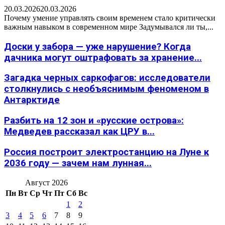
20.03.2026
20.03.2026
Почему умение управлять своим временем стало критически
важным навыком в современном мире Задумывался ли ты,...
Доски у забора — уже нарушение? Когда
дачника могут оштрафовать за хранение...
Загадка черных саркофагов: исследователи
столкнулись с необъяснимым феноменом в
Антарктиде
Разбить на 12 зон и «русские острова»:
Медведев рассказал как ЦРУ в...
Россия построит электростанцию на Луне к
2036 году — зачем нам лунная...
Август 2026
Пн
Вт
Ср
Чт
Пт
Сб
Вс
1
2
3
4
5
6
7
8
9