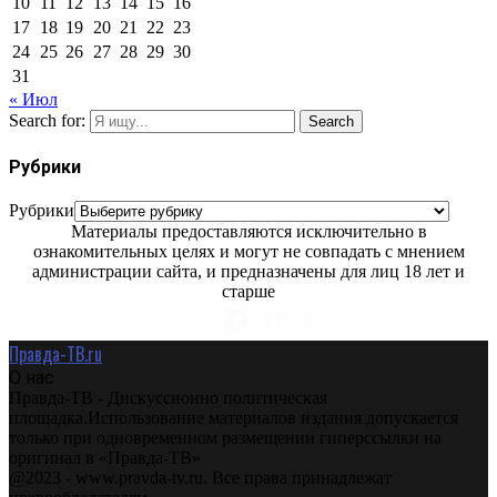
10
11
12
13
14
15
16
17
18
19
20
21
22
23
24
25
26
27
28
29
30
31
« Июл
Search for:
Search
Рубрики
Рубрики
Материалы предоставляются исключительно в
ознакомительных целях и могут не совпадать с мнением
администрации сайта, и предназначены для лиц 18 лет и
старше
Правда-ТВ.ru
О нас
Правда-ТВ - Дискуссионно политическая
площадка.Использование материалов издания допускается
только при одновременном размещении гиперссылки на
оригинал в «Правда-ТВ»
@2023 - www.pravda-tv.ru. Все права принадлежат