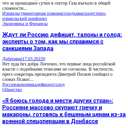
что за прошедшие сутки в сектор Газа въехало в общей
сложности...
Израиль
гуманитарная помощь
голод
хамас
палестино-
израильский конфликт
Экономика и Финансы
Ждут ли Россию дефицит, талоны и голод:
эксперты о том, как мы справимся с
санкциями Запада
Добромир
17.03.2022
0
Нет худа без добра Логично, что первые лица российской
власти с подобными тезисами не согласны. В частности,
пресс-секретарь президента Дмитрий Песков сообщил о
словах Псаки:...
Россия
экономика
дефицит
голод
Общество
«Я боюсь голода и мести других стран»:
Россияне массово скупают гречку и
макароны, готовясь к бешеным ценам из-за
военной спецоперации в Донбассе