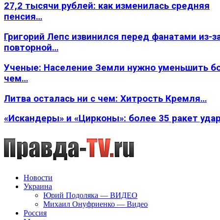
27,2 тысячи рублей: как изменилась средняя
пенсия…
Григорий Лепс извинился перед фанатами из-з
повторной…
Ученые: Население Земли нужно уменьшить б
чем…
Литва осталась ни с чем: Хитрость Кремля…
«Искандеры» и «Цирконы»: более 35 ракет уда
Новости
Украина
Юрий Подоляка — ВИДЕО
Михаил Онуфриенко — Видео
Россия