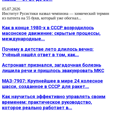
05.07.2026
Институт Русистики назвал чемпиона — химический термин
из патента на 55 букв, который уже обогнал...
Как в конце 1980-х в СССР возродилось
масонское движение: скрытые процессы,
международные...
Почему в детстве лето длилось вечно:
Учёный нашёл ответ в том, как...
Астронавт признался, загадочная болезнь
лишила речи и пришлось эвакуировать МКС
МАЗ-7907: Крупнейшее в мире 24 колесное
шасси, созданное в СССР для ракет...
Как научиться эффективно управлять своим
временем: практическое руководство,
которое реально работает в...