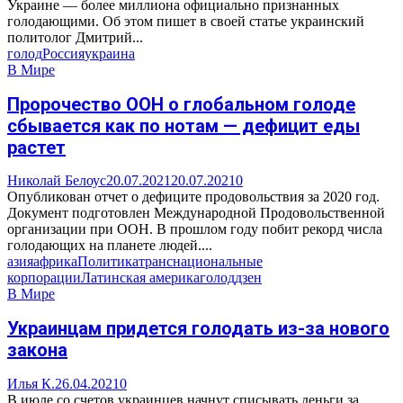
Украине — более миллиона официально признанных
голодающими. Об этом пишет в своей статье украинский
политолог Дмитрий...
голод
Россия
украина
В Мире
Пророчество ООН о глобальном голоде
сбывается как по нотам — дефицит еды
растет
Николай Белоус
20.07.2021
20.07.2021
0
Опубликован отчет о дефиците продовольствия за 2020 год.
Документ подготовлен Международной Продовольственной
организации при ООН. В прошлом году побит рекорд числа
голодающих на планете людей....
азия
африка
Политика
транснациональные
корпорации
Латинская америка
голод
дзен
В Мире
Украинцам придется голодать из-за нового
закона
Илья К.
26.04.2021
0
В июле со счетов украинцев начнут списывать деньги за