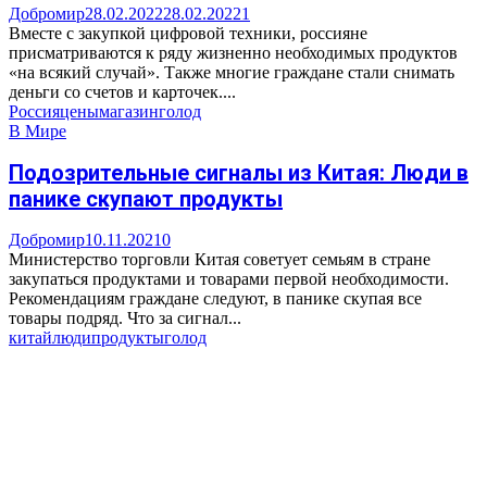
Добромир
28.02.2022
28.02.2022
1
Вместе с закупкой цифровой техники, россияне
присматриваются к ряду жизненно необходимых продуктов
«на всякий случай». Также многие граждане стали снимать
деньги со счетов и карточек....
Россия
цены
магазин
голод
В Мире
Подозрительные сигналы из Китая: Люди в
панике скупают продукты
Добромир
10.11.2021
0
Министерство торговли Китая советует семьям в стране
закупаться продуктами и товарами первой необходимости.
Рекомендациям граждане следуют, в панике скупая все
товары подряд. Что за сигнал...
китай
люди
продукты
голод