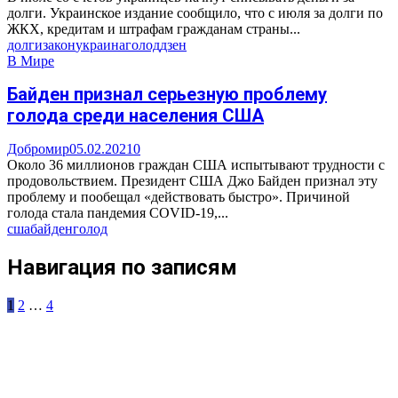
долги. Украинское издание сообщило, что с июля за долги по
ЖКХ, кредитам и штрафам гражданам страны...
долги
закон
украина
голод
дзен
В Мире
Байден признал серьезную проблему
голода среди населения США
Добромир
05.02.2021
0
Около 36 миллионов граждан США испытывают трудности с
продовольствием. Президент США Джо Байден признал эту
проблему и пообещал «действовать быстро». Причиной
голода стала пандемия COVID-19,...
сша
байден
голод
Навигация по записям
1
2
…
4