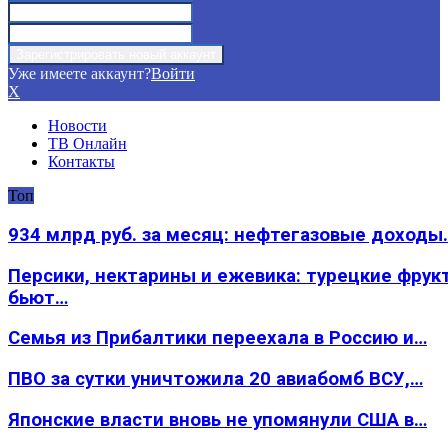
Уже имеете аккаунт?
Войти
X
Новости
ТВ Онлайн
Контакты
Топ
934 млрд руб. за месяц: нефтегазовые доходы
Персики, нектарины и ежевика: турецкие фрук
бьют…
Семья из Прибалтики переехала в Россию и…
ПВО за сутки уничтожила 20 авиабомб ВСУ,…
Японские власти вновь не упомянули США в…