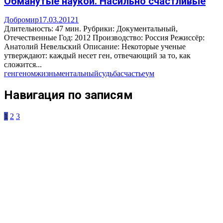
Обманутые наукой. Насильно счастливые
Добромир
17.03.2012
1
Длительность: 47 мин. Рубрики: Документальный,
Отечественные Год: 2012 Производство: Россия Режиссёр:
Анатолий Невельский Описание: Некоторые ученые
утверждают: каждый несет ген, отвечающий за то, как
сложится...
ген
геном
жизнь
ментальный
судьба
счастье
ум
Навигация по записям
1
2
3