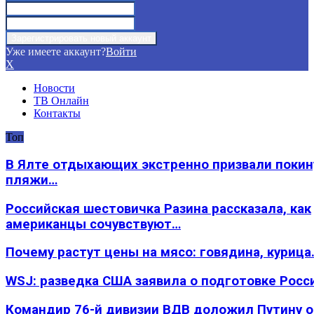
Уже имеете аккаунт?
Войти
X
Новости
ТВ Онлайн
Контакты
Топ
В Ялте отдыхающих экстренно призвали покин
пляжи…
Российская шестовичка Разина рассказала, как
американцы сочувствуют…
Почему растут цены на мясо: говядина, курица
WSJ: разведка США заявила о подготовке Росс
Командир 76-й дивизии ВДВ доложил Путину 