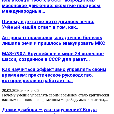
Как в конце 1980-х в СССР возродилось
масонское движение: скрытые процессы,
международные...
Почему в детстве лето длилось вечно:
Учёный нашёл ответ в том, как...
Астронавт признался, загадочная болезнь
лишила речи и пришлось эвакуировать МКС
МАЗ-7907: Крупнейшее в мире 24 колесное
шасси, созданное в СССР для ракет...
Как научиться эффективно управлять своим
временем: практическое руководство,
которое реально работает в...
20.03.2026
20.03.2026
Почему умение управлять своим временем стало критически
важным навыком в современном мире Задумывался ли ты,...
Доски у забора — уже нарушение? Когда