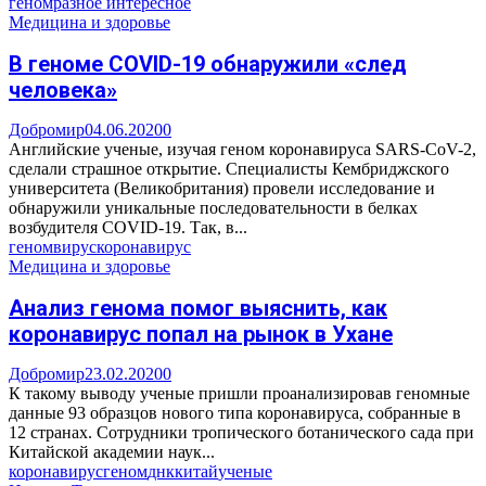
геном
разное интересное
Медицина и здоровье
В геноме COVID-19 обнаружили «след
человека»
Добромир
04.06.2020
0
Английские ученые, изучая геном коронавируса SARS-CoV-2,
сделали страшное открытие. Специалисты Кембриджского
университета (Великобритания) провели исследование и
обнаружили уникальные последовательности в белках
возбудителя COVID-19. Так, в...
геном
вирус
коронавирус
Медицина и здоровье
Анализ генома помог выяснить, как
коронавирус попал на рынок в Ухане
Добромир
23.02.2020
0
К такому выводу ученые пришли проанализировав геномные
данные 93 образцов нового типа коронавируса, собранные в
12 странах. Сотрудники тропического ботанического сада при
Китайской академии наук...
коронавирус
геном
днк
китай
ученые