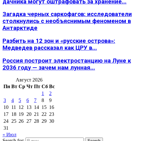
дачника могут оштрафовать за хранение...
Загадка черных саркофагов: исследователи
столкнулись с необъяснимым феноменом в
Антарктиде
Разбить на 12 зон и «русские острова»:
Медведев рассказал как ЦРУ в...
Россия построит электростанцию на Луне к
2036 году — зачем нам лунная...
Август 2026
Пн
Вт
Ср
Чт
Пт
Сб
Вс
1
2
3
4
5
6
7
8
9
10
11
12
13
14
15
16
17
18
19
20
21
22
23
24
25
26
27
28
29
30
31
« Июл
Search for:
Search