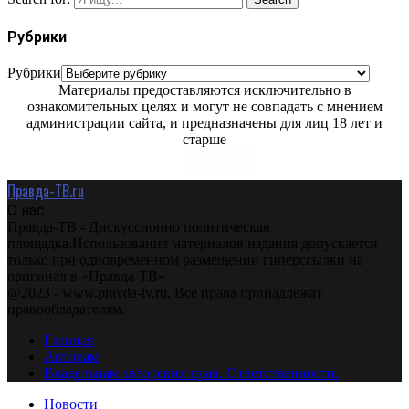
Рубрики
Рубрики
Материалы предоставляются исключительно в
ознакомительных целях и могут не совпадать с мнением
администрации сайта, и предназначены для лиц 18 лет и
старше
Правда-ТВ.ru
О нас
Правда-ТВ - Дискуссионно политическая
площадка.Использование материалов издания допускается
только при одновременном размещении гиперссылки на
оригинал в «Правда-ТВ»
@2023 - www.pravda-tv.ru. Все права принадлежат
правообладателям.
Главная
Авторам
Владельцам авторских прав. Ответственности.
Новости