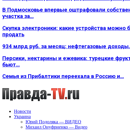
В Подмосковье впервые оштрафовали собстве
участка за…
Скупка электроники: какие устройства можно 
продать
934 млрд руб. за месяц: нефтегазовые доходы
Персики, нектарины и ежевика: турецкие фрук
бьют…
Семья из Прибалтики переехала в Россию и…
Новости
Украина
Юрий Подоляка — ВИДЕО
Михаил Онуфриенко — Видео