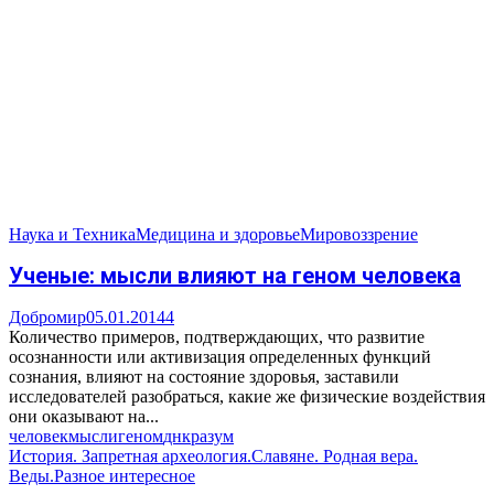
Наука и Техника
Медицина и здоровье
Мировоззрение
Ученые: мысли влияют на геном человека
Добромир
05.01.2014
4
Количество примеров, подтверждающих, что развитие
осознанности или активизация определенных функций
сознания, влияют на состояние здоровья, заставили
исследователей разобраться, какие же физические воздействия
они оказывают на...
человек
мысли
геном
днк
разум
История. Запретная археология.
Славяне. Родная вера.
Веды.
Разное интересное