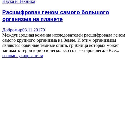
Наука и Техника
Расшифрован геном самого большого
организма на планете
Добромир
03.11.2017
0
Международная команда исследователей расшифровала геном
самого крупного организма на Земле. И этим организмом
являются обычные тёмные опята, грибница которых может
занимать территорию в несколько сот гектаров леса. «Все...
геном
наука
организм