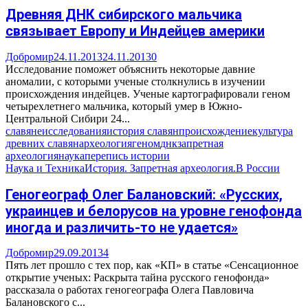
Древняя ДНК сибирского мальчика
связывает Европу и Индейцев америки
Добромир
24.11.2013
24.11.2013
0
Исследование поможет объяснить некоторые давние
аномалии, с которыми ученые столкнулись в изучении
происхождения индейцев. Ученые картографировали геном
четырехлетнего мальчика, который умер в Южно-
Центральной Сибири 24...
славяне
исследования
история славян
происхождение
культура
древних славян
археология
геном
днк
запретная
археология
наука
перепись истории
Наука и Техника
История. Запретная археология.
В России
Геногеограф Олег Балановский: «Русских,
украинцев и белорусов на уровне генофонда
иногда и различить-то не удается»
Добромир
29.09.2013
4
Пять лет прошло с тех пор, как «КП» в статье «Сенсационное
открытие ученых: Раскрыта тайна русского генофонда»
рассказала о работах геногеографа Олега Павловича
Балановского с...