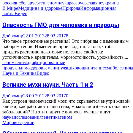
россияне
беларусь
ген
геном
наука
раса
русь
славяне
украина
В Мире
Медицина и здоровье
Природа
Информационная
война
Видео
Опасность ГМО для человека и природы
Добромир
22.01.2013
28.03.2017
8
Что такое трансгенные растения? Это гибриды с измененным
набором генов. Изменения производят для того, чтобы
придать растению некоторые полезные свойства:
устойчивость к вредителям, морозостойкость, урожайность,...
геном
геномодифицированные
продукты
гмо
здоровье
манипуляция
овощи
питание
сми
болезни
я
Наука и Техника
Видео
Великие мухи науки. Часть 1 и 2
Добромир
28.09.2012
28.03.2017
0
Как устроен человеческий мозг, что скрывается внутри живой
клетки, как работают наши гены, можно ли избежать опасных
заболеваний? На эти и другие вопросы учёные ищут...
наука
исследования
генетика
геном
Мировоззрение