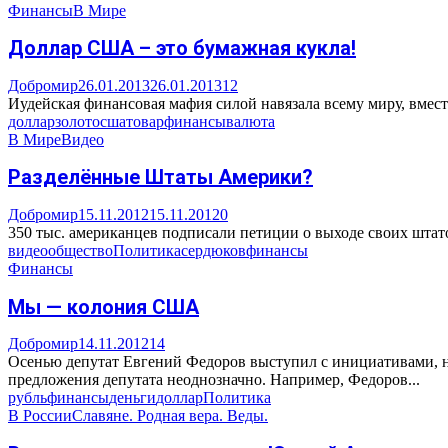
Финансы
В Мире
Доллар США – это бумажная кукла!
Добромир
26.01.2013
26.01.2013
12
Иудейская финансовая мафия силой навязала всему миру, вместо
доллар
золото
сша
товар
финансы
валюта
В Мире
Видео
Разделённые Штаты Америки?
Добромир
15.11.2012
15.11.2012
0
350 тыс. американцев подписали петиции о выходе своих штат
видео
общество
Политика
сердюков
финансы
Финансы
Мы — колония США
Добромир
14.11.2012
14
Осенью депутат Евгений Федоров выступил с инициативами, н
предложения депутата неоднозначно. Например, Федоров...
рубль
финансы
деньги
доллар
Политика
В России
Славяне. Родная вера. Веды.