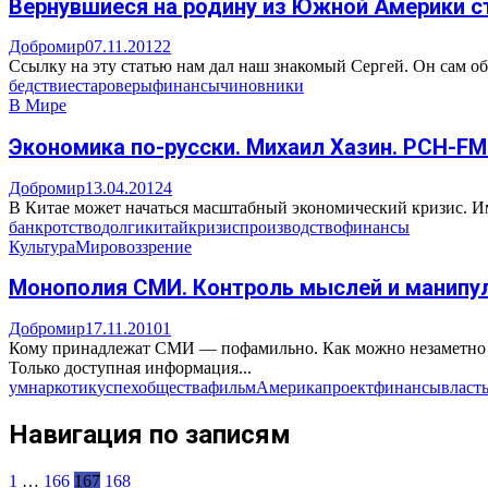
Вернувшиеся на родину из Южной Америки 
Добромир
07.11.2012
2
Ссылку на эту статью нам дал наш знакомый Сергей. Он сам о
бедствие
староверы
финансы
чиновники
В Мире
Экономика по-русски. Михаил Хазин. РСН-FM. 
Добромир
13.04.2012
4
В Китае может начаться масштабный экономический кризис. Им
банкротство
долги
китай
кризис
производство
финансы
Культура
Мировоззрение
Монополия СМИ. Контроль мыслей и манипул
Добромир
17.11.2010
1
Кому принадлежат СМИ — пофамильно. Как можно незаметно со
Только доступная информация...
ум
наркотик
успех
общества
фильм
Америка
проект
финансы
власт
Навигация по записям
1
…
166
167
168