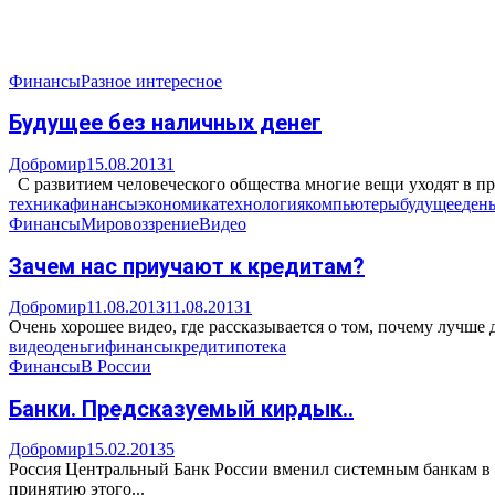
Финансы
Разное интересное
Будущее без наличных денег
Добромир
15.08.2013
1
С развитием человеческого общества многие вещи уходят в прош
техника
финансы
экономика
технология
компьютеры
будущее
ден
Финансы
Мировоззрение
Видео
Зачем нас приучают к кредитам?
Добромир
11.08.2013
11.08.2013
1
Очень хорошее видео, где рассказывается о том, почему лучше
видео
деньги
финансы
кредит
ипотека
Финансы
В России
Банки. Предсказуемый кирдык..
Добромир
15.02.2013
5
Россия Центральный Банк России вменил системным банкам в об
принятию этого...