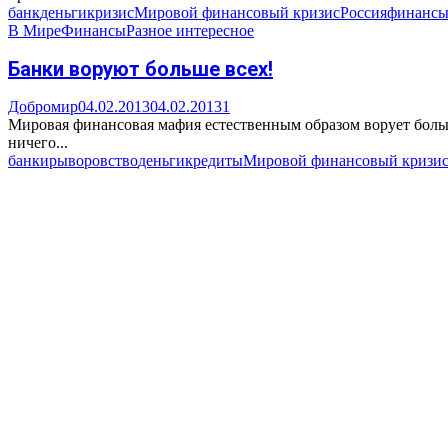
банк
деньги
кризис
Мировой финансовый кризис
Россия
финанс
В Мире
Финансы
Разное интересное
Банки воруют больше всех!
Добромир
04.02.2013
04.02.2013
1
Мировая финансовая мафия естественным образом ворует больше
ничего...
банкиры
воровство
деньги
кредиты
Мировой финансовый кризи