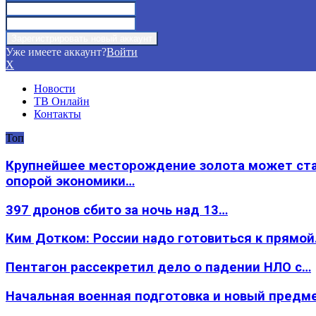
Уже имеете аккаунт?
Войти
X
Новости
ТВ Онлайн
Контакты
Топ
Крупнейшее месторождение золота может ст
опорой экономики…
397 дронов сбито за ночь над 13…
Ким Дотком: России надо готовиться к прямо
Пентагон рассекретил дело о падении НЛО с…
Начальная военная подготовка и новый предм