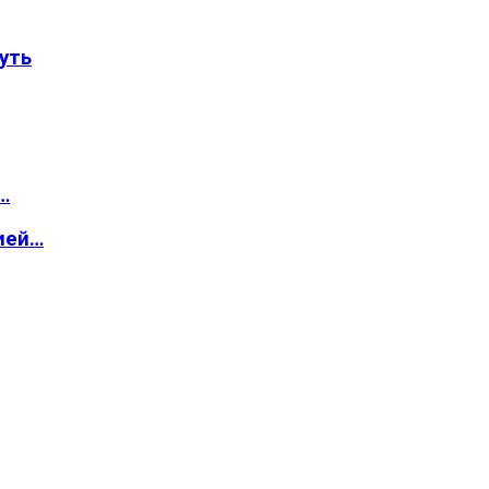
уть
…
ией…