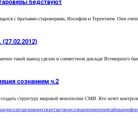
староверы бедствуют
бщался с братьями-староверами, Иосифом и Терентием. Они очен
(27.02.2012)
енно такой вывод сделан в совместном докладе Всемирного банк
яция сознанием ч.2
здать структуру мировой монополии СМИ. Кто хочет контролир
ь
радио
элита
влияние
секрет
заговор
сознание
империя
тайные
инфор