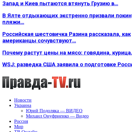
Запад и Киев пытаются втянуть Грузию в…
В Ялте отдыхающих экстренно призвали покин
пляжи…
Российская шестовичка Разина рассказала, как
американцы сочувствуют…
Почему растут цены на мясо: говядина, курица
WSJ: разведка США заявила о подготовке Росс
Новости
Украина
Юрий Подоляка — ВИДЕО
Михаил Онуфриенко — Видео
Россия
Мир
ТВ Онлайн