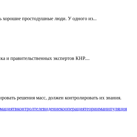
ь хорошие простодушные люди. У одного из...
а и правительственных экспертов КНР....
овать решения масс, должен контролировать их знания.
мация
тв
контрол
телевидение
кооперация
теории
манипуляция