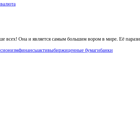
ы
валюта
 всех! Она и является самым большим вором в мире. Её паразит
с
сионизм
финансы
активы
биржи
ценные бумаги
банки