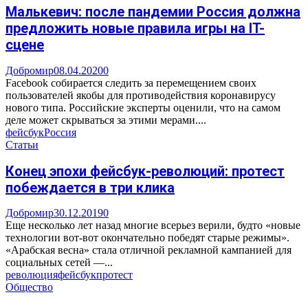
Малькевич: после пандемии Россия должна
предложить новые правила игры на IT-
сцене
Добромир
08.04.2020
0
Facebook собирается следить за перемещением своих
пользователей якобы для противодействия коронавирусу
нового типа. Российские эксперты оценили, что на самом
деле может скрываться за этими мерами....
фейсбук
Россия
Статьи
Конец эпохи фейсбук-революций: протест
побеждается в три клика
Добромир
30.12.2019
0
Еще несколько лет назад многие всерьез верили, будто «новые
технологии вот-вот окончательно победят старые режимы».
«Арабская весна» стала отличной рекламной кампанией для
социальных сетей —...
революция
фейсбук
протест
Общество