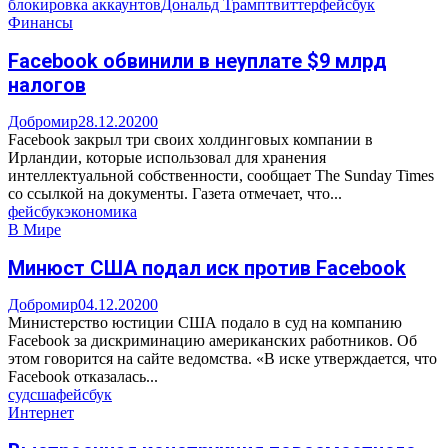
блокировка аккаунтов
Дональд Трамп
твиттер
фейсбук
Финансы
Facebook обвинили в неуплате $9 млрд
налогов
Добромир
28.12.2020
0
Facebook закрыл три своих холдинговых компании в
Ирландии, которые использовал для хранения
интеллектуальной собственности, сообщает The Sunday Times
со ссылкой на документы. Газета отмечает, что...
фейсбук
экономика
В Мире
Минюст США подал иск против Facebook
Добромир
04.12.2020
0
Министерство юстиции США подало в суд на компанию
Facebook за дискриминацию американских работников. Об
этом говорится на сайте ведомства. «В иске утверждается, что
Facebook отказалась...
суд
сша
фейсбук
Интернет