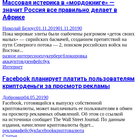
Массовая истерика в «мордокниге» —
значит Россия все правильно делает в
Африке
Николай Белоус
01.11.2019
01.11.2019
0
Пока мировые элиты были озабочены разгромом «деток своих
малых» — сирийских басмачей, созданием препятствий на
пути Северного потока — 2, поиском российских войск на
Востоке...
разное интересное
цукерберг
блокировка
аккаунтов
дзен
фейсбук
Интернет
Facebook планирует платить пользователям
криптоденьги за просмотр рекламы
Добромир
04.05.2019
0
Facebook, готовящийся к выпуску собственной
криптовалюты, может выплачивать ее пользователям в обмен
на просмотр рекламных объявлений. Об этом со ссылкой
на источники сообщает The Wall Street Journal. По данным
издания, начисление криптовалюты будет...
реклама
фейсбук
facebook
криптовалюта
Статьи