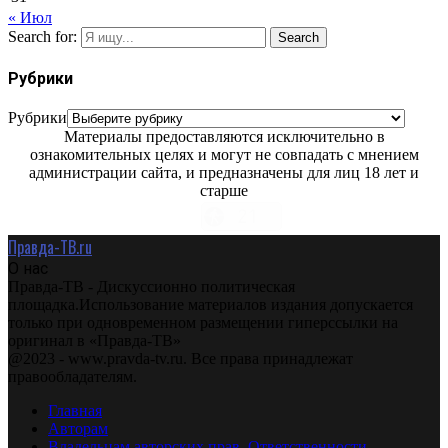
« Июл
Search for:
Search
Рубрики
Рубрики
Материалы предоставляются исключительно в
ознакомительных целях и могут не совпадать с мнением
администрации сайта, и предназначены для лиц 18 лет и
старше
Правда-ТВ.ru
О нас
Правда-ТВ - Дискуссионно политическая
площадка.Использование материалов издания допускается
только при одновременном размещении гиперссылки на
оригинал в «Правда-ТВ»
@2023 - www.pravda-tv.ru. Все права принадлежат
правообладателям.
Главная
Авторам
Владельцам авторских прав. Ответственности.