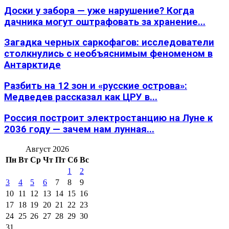
Доски у забора — уже нарушение? Когда
дачника могут оштрафовать за хранение...
Загадка черных саркофагов: исследователи
столкнулись с необъяснимым феноменом в
Антарктиде
Разбить на 12 зон и «русские острова»:
Медведев рассказал как ЦРУ в...
Россия построит электростанцию на Луне к
2036 году — зачем нам лунная...
Август 2026
Пн
Вт
Ср
Чт
Пт
Сб
Вс
1
2
3
4
5
6
7
8
9
10
11
12
13
14
15
16
17
18
19
20
21
22
23
24
25
26
27
28
29
30
31