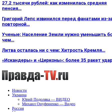
27,2 тысячи рублей: как изменилась средняя
пенсия…
Григорий Лепс извинился перед фанатами из-з
повторной…
Ученые: Население Земли нужно уменьшить б
чем…
Литва осталась ни с чем: Хитрость Кремля…
«Искандеры» и «Цирконы»: более 35 ракет уда
Новости
Украина
Юрий Подоляка — ВИДЕО
Михаил Онуфриенко — Видео
Россия