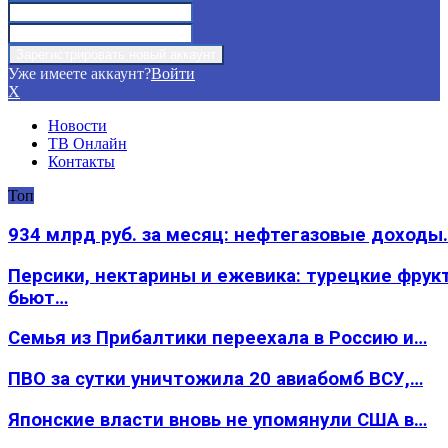
Уже имеете аккаунт?
Войти
X
Новости
ТВ Онлайн
Контакты
Топ
934 млрд руб. за месяц: нефтегазовые доходы
Персики, нектарины и ежевика: турецкие фрук
бьют…
Семья из Прибалтики переехала в Россию и…
ПВО за сутки уничтожила 20 авиабомб ВСУ,…
Японские власти вновь не упомянули США в…