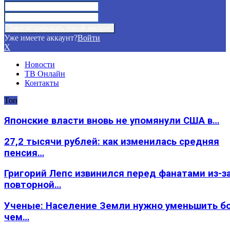
Уже имеете аккаунт?
Войти
X
Новости
ТВ Онлайн
Контакты
Топ
Японские власти вновь не упомянули США в…
27,2 тысячи рублей: как изменилась средняя
пенсия…
Григорий Лепс извинился перед фанатами из-з
повторной…
Ученые: Население Земли нужно уменьшить б
чем…