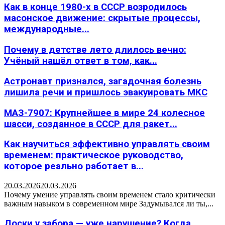
Как в конце 1980-х в СССР возродилось
масонское движение: скрытые процессы,
международные...
Почему в детстве лето длилось вечно:
Учёный нашёл ответ в том, как...
Астронавт признался, загадочная болезнь
лишила речи и пришлось эвакуировать МКС
МАЗ-7907: Крупнейшее в мире 24 колесное
шасси, созданное в СССР для ракет...
Как научиться эффективно управлять своим
временем: практическое руководство,
которое реально работает в...
20.03.2026
20.03.2026
Почему умение управлять своим временем стало критически
важным навыком в современном мире Задумывался ли ты,...
Доски у забора — уже нарушение? Когда