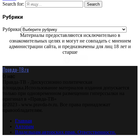
Search for:
Search
Рубрики
Рубрики
Материалы предоставляются исключительно в
ознакомительных целях и могут не совпадать с мнением
администрации сайта, и предназначены для лиц 18 лет и
старше
Правда-ТВ.ru
О нас
Правда-ТВ - Дискуссионно политическая
площадка.Использование материалов издания допускается
только при одновременном размещении гиперссылки на
оригинал в «Правда-ТВ»
@2023 - www.pravda-tv.ru. Все права принадлежат
правообладателям.
Главная
Авторам
Владельцам авторских прав. Ответственности.