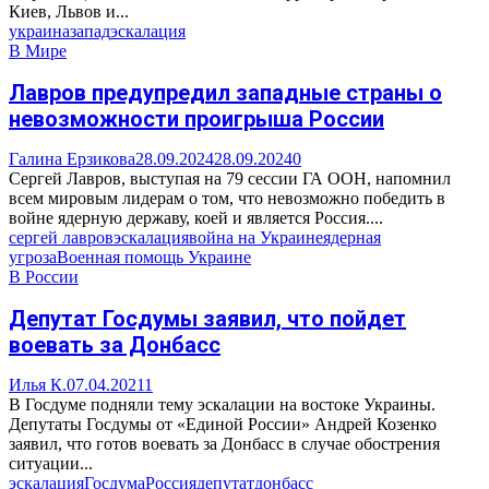
Киев, Львов и...
украина
запад
эскалация
В Мире
Лавров предупредил западные страны о
невозможности проигрыша России
Галина Ерзикова
28.09.2024
28.09.2024
0
Сергей Лавров, выступая на 79 сессии ГА ООН, напомнил
всем мировым лидерам о том, что невозможно победить в
войне ядерную державу, коей и является Россия....
сергей лавров
эскалация
война на Украине
ядерная
угроза
Военная помощь Украине
В России
Депутат Госдумы заявил, что пойдет
воевать за Донбасс
Илья К.
07.04.2021
1
В Госдуме подняли тему эскалации на востоке Украины.
Депутаты Госдумы от «Единой России» Андрей Козенко
заявил, что готов воевать за Донбасс в случае обострения
ситуации...
эскалация
Госдума
Россия
депутат
донбасс