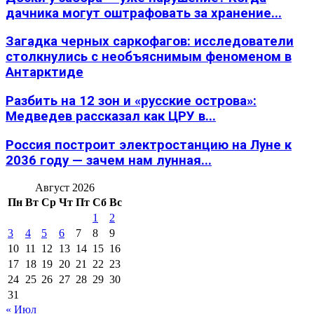
дачника могут оштрафовать за хранение...
Загадка черных саркофагов: исследователи
столкнулись с необъяснимым феноменом в
Антарктиде
Разбить на 12 зон и «русские острова»:
Медведев рассказал как ЦРУ в...
Россия построит электростанцию на Луне к
2036 году — зачем нам лунная...
Август 2026
Пн
Вт
Ср
Чт
Пт
Сб
Вс
1
2
3
4
5
6
7
8
9
10
11
12
13
14
15
16
17
18
19
20
21
22
23
24
25
26
27
28
29
30
31
« Июл