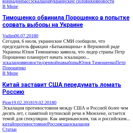
война
донбасс
эскалация
украинские силовики
яновости
В Мире
Тимошенко обвинила Порошенко в попытке
сорвать выборы на Украине
Vadim
06.07.2018
0
Сегодня, 6 июля, украинские СМИ сообщили, что
председатель фракции «Батькивщины» в Верховной раде
Украины Юлия Тимошенко заявила, что лидер страны Петр
Порошенко планирует начать эскалацию...
эскалация
яновости
дзен
война
выборы
Юлия Тимошенко
Петр
Порошенко
В Мире
Китай заставит США передумать ломать
Россию
Piotr
19.02.2018
19.02.2018
0
Эскалация противостояния между США и Россией более чем
десять лет, с памятной путинской речи в Мюнхене, остается
темой для спекуляции. Как американским, так и российским...
китай
противостояние
Россия
сша
эскалация
Статьи