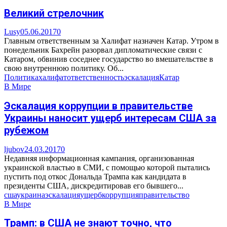
Великий стрелочник
Lusy
05.06.2017
0
Главным ответственным за Халифат назначен Катар. Утром в
понедельник Бахрейн разорвал дипломатические связи с
Катаром, обвинив соседнее государство во вмешательстве в
свою внутреннюю политику. Об...
Политика
халифат
ответственность
эскалация
Катар
В Мире
Эскалация коррупции в правительстве
Украины наносит ущерб интересам США за
рубежом
ljubov
24.03.2017
0
Недавняя информационная кампания, организованная
украинской властью в СМИ, с помощью которой пытались
пустить под откос Дональда Трампа как кандидата в
президенты США, дискредитировав его бывшего...
сша
украина
эскалация
ущерб
коррупция
правительство
В Мире
Трамп: в США не знают точно, что