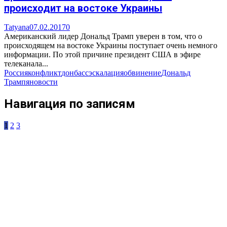
происходит на востоке Украины
Tatyana
07.02.2017
0
Американский лидер Дональд Трамп уверен в том, что о
происходящем на востоке Украины поступает очень немного
информации. По этой причине президент США в эфире
телеканала...
Россия
конфликт
донбасс
эскалация
обвинение
Дональд
Трамп
яновости
Навигация по записям
1
2
3