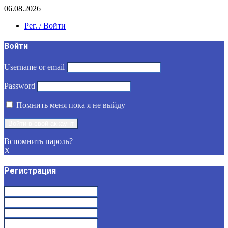
06.08.2026
Рег. / Войти
Войти
Username or email
Password
Помнить меня пока я не выйду
Вспомнить пароль?
X
Регистрация