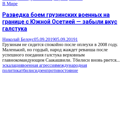
В Мире
Разведка боем грузинских военных на
границе с Южной Осетией — забыли вкус
галстука
Николай Белоус
05.09.2019
05.09.2019
1
Грузинам не сидится спокойно после оплеухи в 2008 году.
Маленький, но гордый, народ жаждет реванша после
успешного поедания галстука верховным
главнокомандующим Саакашвили. Тбилиси вновь рвется...
эскалация
военная агрессия
международная
политика
тбилиси
дзен
противостояние