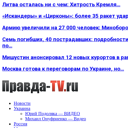
Литва осталась ни с чем: Хитрость Кремля…
«Искандеры» и «Цирконы»: более 35 ракет уда
Армию увеличили на 27 000 человек: Минобор
Семь погибших, 40 пострадавших: подробности
по…
Мишустин анонсировал 12 новых курортов в р
Москва готова к переговорам по Украине, но…
Новости
Украина
Юрий Подоляка — ВИДЕО
Михаил Онуфриенко — Видео
Россия