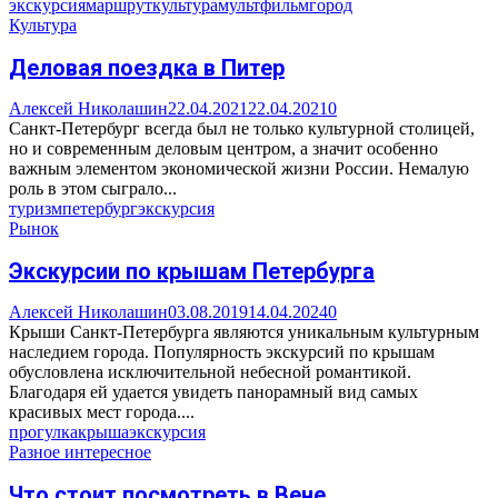
экскурсия
маршрут
культура
мультфильм
город
Культура
Деловая поездка в Питер
Алексей Николашин
22.04.2021
22.04.2021
0
Санкт-Петербург всегда был не только культурной столицей,
но и современным деловым центром, а значит особенно
важным элементом экономической жизни России. Немалую
роль в этом сыграло...
туризм
петербург
экскурсия
Рынок
Экскурсии по крышам Петербурга
Алексей Николашин
03.08.2019
14.04.2024
0
Крыши Санкт-Петербурга являются уникальным культурным
наследием города. Популярность экскурсий по крышам
обусловлена исключительной небесной романтикой.
Благодаря ей удается увидеть панорамный вид самых
красивых мест города....
прогулка
крыша
экскурсия
Разное интересное
Что стоит посмотреть в Вене