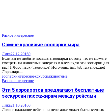
Разное интересное
Самые красивые зоопарки мира
Лика
22.12.2016
0
Если вы не любите посещать зоопарки потому что не можете
смотреть на животных запертых в клетках,то эти зоопарки для
вас! 1.Лоро-парк (Тенерифе) Источник: im1-tub-ru.yandex.net
Лоро-парк...
зоопарк
интересно
экскурсия
животные
Разное интересное
Эти 5 аэропортов предлагают бесплатные
экскурсии пассажирам между рейсами
Лика
21.10.2016
0
Долгое ожидание рейса при пересадке может быть скучным