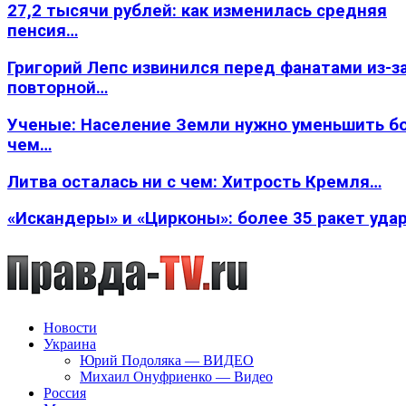
27,2 тысячи рублей: как изменилась средняя
пенсия…
Григорий Лепс извинился перед фанатами из-з
повторной…
Ученые: Население Земли нужно уменьшить б
чем…
Литва осталась ни с чем: Хитрость Кремля…
«Искандеры» и «Цирконы»: более 35 ракет уда
Новости
Украина
Юрий Подоляка — ВИДЕО
Михаил Онуфриенко — Видео
Россия