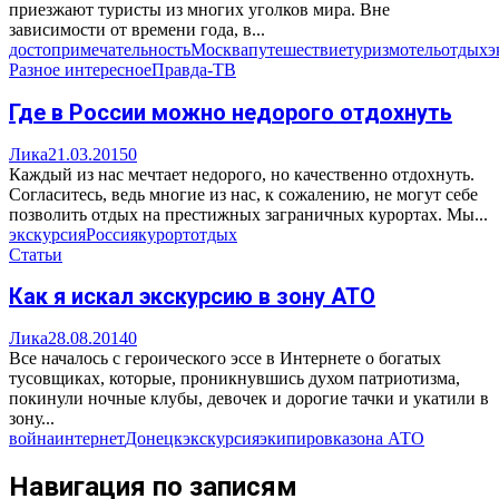
приезжают туристы из многих уголков мира. Вне
зависимости от времени года, в...
достопримечательность
Москва
путешествие
туризм
отель
отдых
э
Разное интересное
Правда-ТВ
Где в России можно недорого отдохнуть
Лика
21.03.2015
0
Каждый из нас мечтает недорого, но качественно отдохнуть.
Согласитесь, ведь многие из нас, к сожалению, не могут себе
позволить отдых на престижных заграничных курортах. Мы...
экскурсия
Россия
курорт
отдых
Статьи
Как я искал экскурсию в зону АТО
Лика
28.08.2014
0
Все началось с героического эссе в Интернете о богатых
тусовщиках, которые, проникнувшись духом патриотизма,
покинули ночные клубы, девочек и дорогие тачки и укатили в
зону...
война
интернет
Донецк
экскурсия
экипировка
зона АТО
Навигация по записям