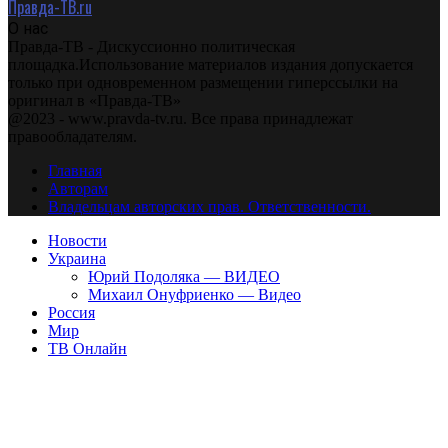
Правда-ТВ.ru
О нас
Правда-ТВ - Дискуссионно политическая
площадка.Использование материалов издания допускается
только при одновременном размещении гиперссылки на
оригинал в «Правда-ТВ»
@2023 - www.pravda-tv.ru. Все права принадлежат
правообладателям.
Главная
Авторам
Владельцам авторских прав. Ответственности.
Новости
Украина
Юрий Подоляка — ВИДЕО
Михаил Онуфриенко — Видео
Россия
Мир
ТВ Онлайн