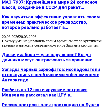
МАЗ-7907: Крупнейшее в мире 24 колесное
шасси, созданное в СССР для ракет...
Как научиться эффективно управлять своим
временем: практическое руководство,
которое реально работает в...
20.03.2026
20.03.2026
Почему умение управлять своим временем стало критически
важным навыком в современном мире Задумывался ли ты,...
Доски у забора — уже нарушение? Когда
дачника могут оштрафовать за хранение...
Загадка черных саркофагов: исследователи
столкнулись с необъяснимым феноменом в
Антарктиде
Разбить на 12 зон и «русские острова»:
Медведев рассказал как ЦРУ в...
Россия построит электростанцию на Луне к