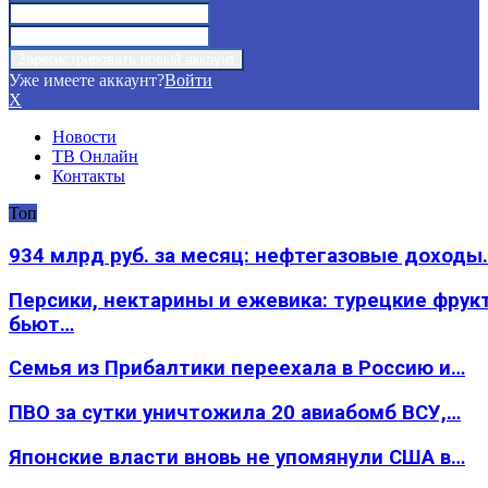
Уже имеете аккаунт?
Войти
X
Новости
ТВ Онлайн
Контакты
Топ
934 млрд руб. за месяц: нефтегазовые доходы
Персики, нектарины и ежевика: турецкие фрук
бьют…
Семья из Прибалтики переехала в Россию и…
ПВО за сутки уничтожила 20 авиабомб ВСУ,…
Японские власти вновь не упомянули США в…