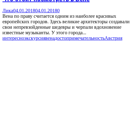
Лика
04.01.2018
04.01.2018
0
Вена по праву считается одним из наиболее красивых
европейских городов. Здесь великие архитекторы создавали
свои непревзойденные шедевры и черпали вдохновение
известные музыканты. У этого города...
интересно
экскурсия
вена
достопримечательность
Австрия