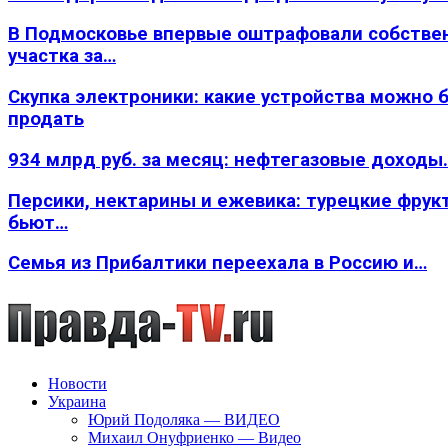
В Подмосковье впервые оштрафовали собстве
участка за…
Скупка электроники: какие устройства можно 
продать
934 млрд руб. за месяц: нефтегазовые доходы
Персики, нектарины и ежевика: турецкие фрук
бьют…
Семья из Прибалтики переехала в Россию и…
Новости
Украина
Юрий Подоляка — ВИДЕО
Михаил Онуфриенко — Видео