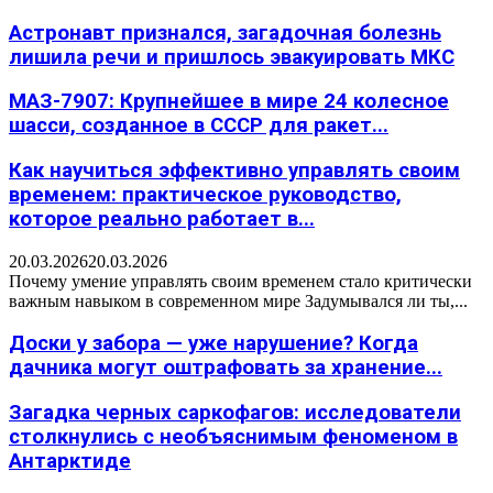
Астронавт признался, загадочная болезнь
лишила речи и пришлось эвакуировать МКС
МАЗ-7907: Крупнейшее в мире 24 колесное
шасси, созданное в СССР для ракет...
Как научиться эффективно управлять своим
временем: практическое руководство,
которое реально работает в...
20.03.2026
20.03.2026
Почему умение управлять своим временем стало критически
важным навыком в современном мире Задумывался ли ты,...
Доски у забора — уже нарушение? Когда
дачника могут оштрафовать за хранение...
Загадка черных саркофагов: исследователи
столкнулись с необъяснимым феноменом в
Антарктиде