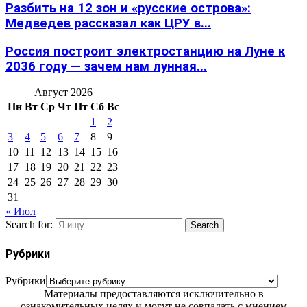
Разбить на 12 зон и «русские острова»:
Медведев рассказал как ЦРУ в...
Россия построит электростанцию на Луне к
2036 году — зачем нам лунная...
Август 2026
Пн
Вт
Ср
Чт
Пт
Сб
Вс
1
2
3
4
5
6
7
8
9
10
11
12
13
14
15
16
17
18
19
20
21
22
23
24
25
26
27
28
29
30
31
« Июл
Search for:
Search
Рубрики
Рубрики
Материалы предоставляются исключительно в
ознакомительных целях и могут не совпадать с мнением