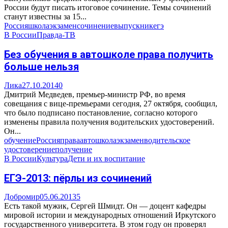
России будут писать итоговое сочинение. Темы сочинений
станут известны за 15...
Россия
школа
экзамен
сочинение
выпускник
егэ
В России
Правда-ТВ
Без обучения в автошколе права получить
больше нельзя
Лика
27.10.2014
0
Дмитрий Медведев, премьер-министр РФ, во время
совещания с вице-премьерами сегодня, 27 октября, сообщил,
что было подписано постановление, согласно которого
изменены правила получения водительских удостоверений.
Он...
обучение
Россия
права
автошкола
экзамен
водительское
удостоверение
получение
В России
Культура
Дети и их воспитание
ЕГЭ-2013: пёрлы из сочинений
Добромир
05.06.2013
5
Есть такой мужик, Сергей Шмидт. Он — доцент кафедры
мировой истории и международных отношений Иркутского
государственного университета. В этом году он проверял