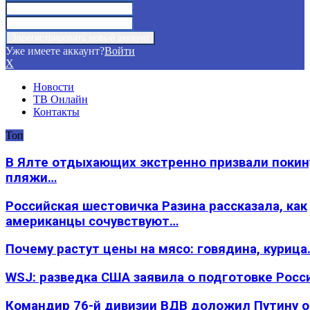
Уже имеете аккаунт?
Войти
X
Новости
ТВ Онлайн
Контакты
Топ
В Ялте отдыхающих экстренно призвали покин
пляжи…
Российская шестовичка Разина рассказала, как
американцы сочувствуют…
Почему растут цены на мясо: говядина, курица
WSJ: разведка США заявила о подготовке Росс
Командир 76-й дивизии ВДВ доложил Путину 