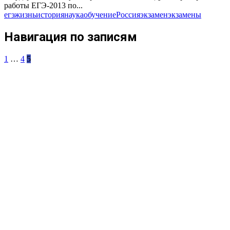
работы ЕГЭ-2013 по...
егэ
жизнь
история
наука
обучение
Россия
экзамен
экзамены
Навигация по записям
1
…
4
5