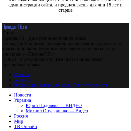
администрации сайта, и предназначены для лиц 18 лет и
старше
Правда-ТВ.ru
О нас
Правда-ТВ - Дискуссионно политическая
площадка.Использование материалов издания допускается
только при одновременном размещении гиперссылки на
оригинал в «Правда-ТВ»
@2023 - www.pravda-tv.ru. Все права принадлежат
правообладателям.
Главная
Авторам
Владельцам авторских прав. Ответственности.
Новости
Украина
Юрий Подоляка — ВИДЕО
Михаил Онуфриенко — Видео
Россия
Мир
ТВ Онлайн