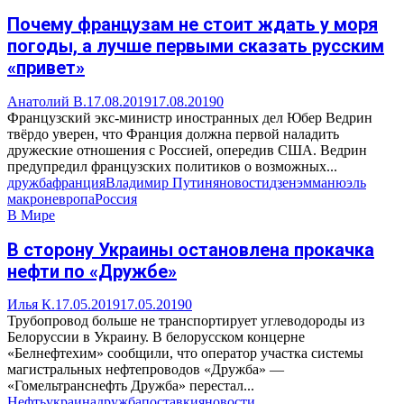
Почему французам не стоит ждать у моря
погоды, а лучше первыми сказать русским
«привет»
Анатолий В.
17.08.2019
17.08.2019
0
Французский экс-министр иностранных дел Юбер Ведрин
твёрдо уверен, что Франция должна первой наладить
дружеские отношения с Россией, опередив США. Ведрин
предупредил французских политиков о возможных...
дружба
франция
Владимир Путин
яновости
дзен
эмманюэль
макрон
европа
Россия
В Мире
В сторону Украины остановлена прокачка
нефти по «Дружбе»
Илья К.
17.05.2019
17.05.2019
0
Трубопровод больше не транспортирует углеводороды из
Белоруссии в Украину. В белорусском концерне
«Белнефтехим» сообщили, что оператор участка системы
магистральных нефтепроводов «Дружба» —
«Гомельтранснефть Дружба» перестал...
Нефть
украина
дружба
поставки
яновости