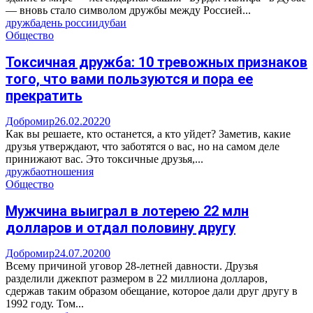
— вновь стало символом дружбы между Россией...
дружба
день россии
дубаи
Общество
Токсичная дружба: 10 тревожных признаков
того, что вами пользуются и пора ее
прекратить
Добромир
26.02.2022
0
Как вы решаете, кто останется, а кто уйдет? Заметив, какие
друзья утверждают, что заботятся о вас, но на самом деле
принижают вас. Это токсичные друзья,...
дружба
отношения
Общество
Мужчина выиграл в лотерею 22 млн
долларов и отдал половину другу
Добромир
24.07.2020
0
Всему причиной уговор 28-летней давности. Друзья
разделили джекпот размером в 22 миллиона долларов,
сдержав таким образом обещание, которое дали друг другу в
1992 году. Том...