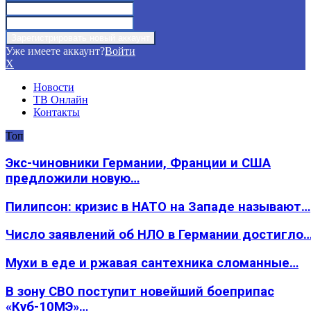
Уже имеете аккаунт?
Войти
X
Новости
ТВ Онлайн
Контакты
Топ
Экс-чиновники Германии, Франции и США
предложили новую…
Пилипсон: кризис в НАТО на Западе называют…
Число заявлений об НЛО в Германии достигло
Мухи в еде и ржавая сантехника сломанные…
В зону СВО поступит новейший боеприпас
«Куб-10МЭ»…