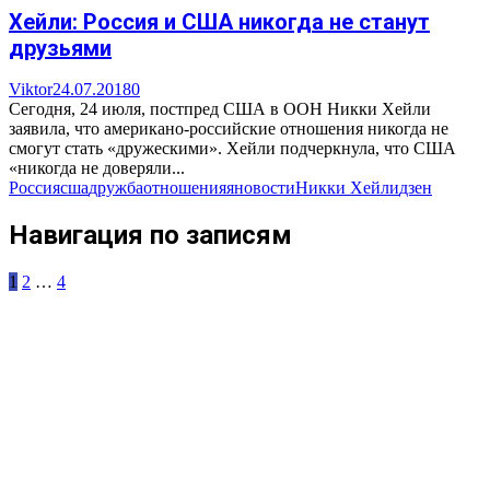
Хейли: Россия и США никогда не станут
друзьями
Viktor
24.07.2018
0
Сегодня, 24 июля, постпред США в ООН Никки Хейли
заявила, что американо-российские отношения никогда не
смогут стать «дружескими». Хейли подчеркнула, что США
«никогда не доверяли...
Россия
сша
дружба
отношения
яновости
Никки Хейли
дзен
Навигация по записям
1
2
…
4