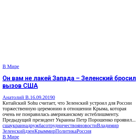
В Мире
Он вам не лакей Запада – Зеленский бросил
вызов США
Анатолий В.
16.09.2019
0
Китайский Sohu считает, что Зеленский устроил для России
торжественную церемонию в отношении Крыма, которая
очень не понравилась американскому истеблишменту.
Предыдущий президент Украины Петр Порошенко проявил...
сша
украина
дружба
сотрудничество
яновости
Владимир
Зеленский
дзен
Крым
мир
Политика
Россия
В Мире