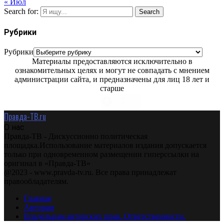
« Июл
Search for:
Search
Рубрики
Рубрики
Материалы предоставляются исключительно в
ознакомительных целях и могут не совпадать с мнением
администрации сайта, и предназначены для лиц 18 лет и
старше
Правда-ТВ.ru
О нас
Правда-ТВ - Дискуссионно политическая
площадка.Использование материалов издания допускается
только при одновременном размещении гиперссылки на
оригинал в «Правда-ТВ»
@2023 - www.pravda-tv.ru. Все права принадлежат
правообладателям.
Главная
Авторам
Владельцам авторских прав. Ответственности.