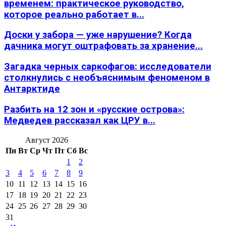
временем: практическое руководство,
которое реально работает в...
Доски у забора — уже нарушение? Когда
дачника могут оштрафовать за хранение...
Загадка черных саркофагов: исследователи
столкнулись с необъяснимым феноменом в
Антарктиде
Разбить на 12 зон и «русские острова»:
Медведев рассказал как ЦРУ в...
Август 2026
Пн
Вт
Ср
Чт
Пт
Сб
Вс
1
2
3
4
5
6
7
8
9
10
11
12
13
14
15
16
17
18
19
20
21
22
23
24
25
26
27
28
29
30
31