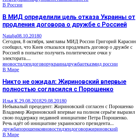
В России
В МИД определили цель отказа Украины от
продления договора о дружбе с Россией
Natalja
08.10.2018
0
Сегодня, 8 октября, замглавы МИД России Григорий Карасин
сообщил, что Киев отказался продлевать договор о дружбе с
Россией в попытке получить политические очки у
электората....
яновости
дзен
договор
украина
дружба
отказ
мид россии
В Мире
Никто не ожидал: Жириновский впервые
полностью согласился с Порошенко
Илья К.
29.08.2018
29.08.2018
0
Небывалый прецедент: Жириновский согласен с Порошенко
Владимир Жириновский впервые на полном серьёзе выразил
свою поддержку недавней инициативе Петра Порошенко.
Речь идёт об инициативе украинского президента...
дружба
порошенко
яновости
дзен
договор
жириновский
В Мире