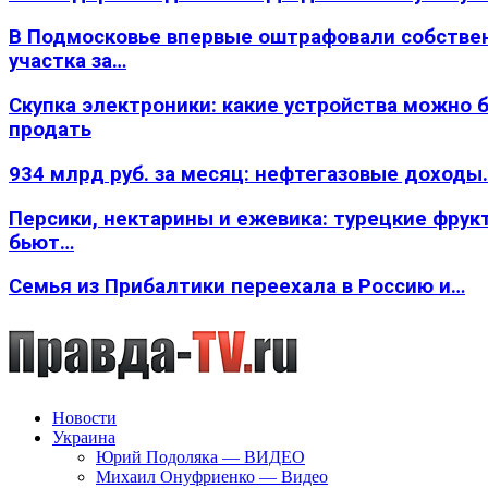
В Подмосковье впервые оштрафовали собстве
участка за…
Скупка электроники: какие устройства можно 
продать
934 млрд руб. за месяц: нефтегазовые доходы
Персики, нектарины и ежевика: турецкие фрук
бьют…
Семья из Прибалтики переехала в Россию и…
Новости
Украина
Юрий Подоляка — ВИДЕО
Михаил Онуфриенко — Видео