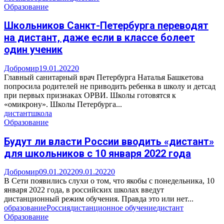
Образование
Школьников Санкт-Петербурга переводят
на дистант, даже если в классе болеет
один ученик
Добромир
19.01.2022
0
Главный санитарный врач Петербурга Наталья Башкетова
попросила родителей не приводить ребенка в школу и детсад
при первых признаках ОРВИ. Школы готовятся к
«омикрону». Школы Петербурга...
дистант
школа
Образование
Будут ли власти России вводить «дистант»
для школьников с 10 января 2022 года
Добромир
09.01.2022
09.01.2022
0
В Сети появились слухи о том, что якобы с понедельника, 10
января 2022 года, в российских школах введут
дистанционный режим обучения. Правда это или нет...
образование
Россия
дистанционное обучение
дистант
Образование