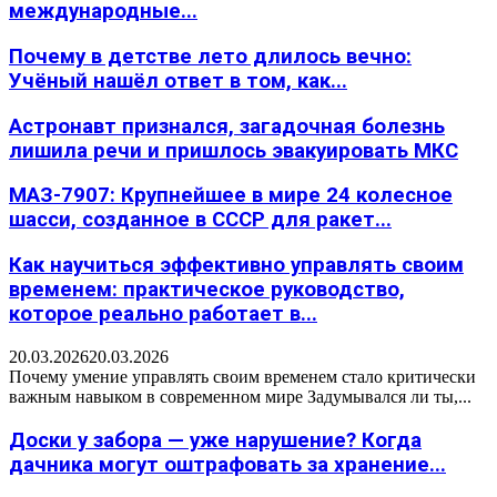
международные...
Почему в детстве лето длилось вечно:
Учёный нашёл ответ в том, как...
Астронавт признался, загадочная болезнь
лишила речи и пришлось эвакуировать МКС
МАЗ-7907: Крупнейшее в мире 24 колесное
шасси, созданное в СССР для ракет...
Как научиться эффективно управлять своим
временем: практическое руководство,
которое реально работает в...
20.03.2026
20.03.2026
Почему умение управлять своим временем стало критически
важным навыком в современном мире Задумывался ли ты,...
Доски у забора — уже нарушение? Когда
дачника могут оштрафовать за хранение...