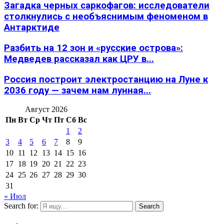
Загадка черных саркофагов: исследователи
столкнулись с необъяснимым феноменом в
Антарктиде
Разбить на 12 зон и «русские острова»:
Медведев рассказал как ЦРУ в...
Россия построит электростанцию на Луне к
2036 году — зачем нам лунная...
Август 2026
Пн
Вт
Ср
Чт
Пт
Сб
Вс
1
2
3
4
5
6
7
8
9
10
11
12
13
14
15
16
17
18
19
20
21
22
23
24
25
26
27
28
29
30
31
« Июл
Search for:
Search