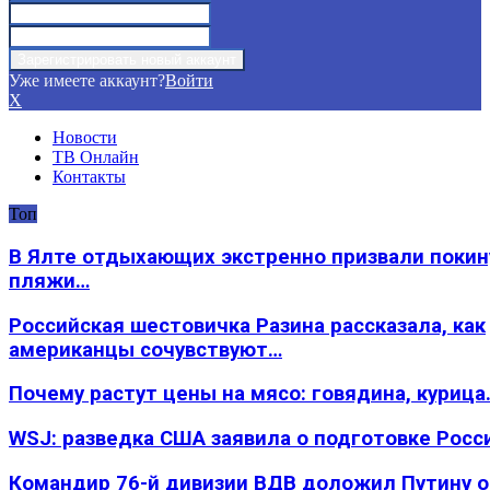
Уже имеете аккаунт?
Войти
X
Новости
ТВ Онлайн
Контакты
Топ
В Ялте отдыхающих экстренно призвали покин
пляжи…
Российская шестовичка Разина рассказала, как
американцы сочувствуют…
Почему растут цены на мясо: говядина, курица
WSJ: разведка США заявила о подготовке Росс
Командир 76-й дивизии ВДВ доложил Путину 