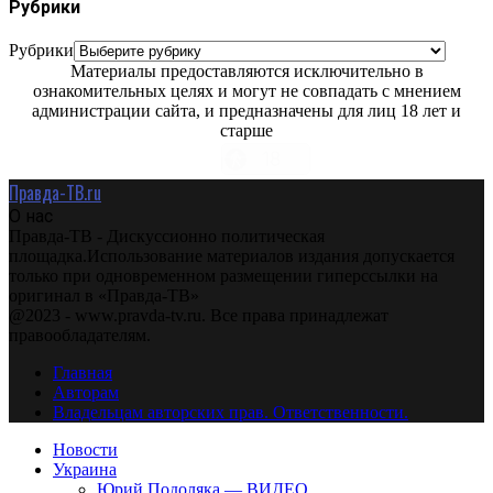
Рубрики
Рубрики
Материалы предоставляются исключительно в
ознакомительных целях и могут не совпадать с мнением
администрации сайта, и предназначены для лиц 18 лет и
старше
Правда-ТВ.ru
О нас
Правда-ТВ - Дискуссионно политическая
площадка.Использование материалов издания допускается
только при одновременном размещении гиперссылки на
оригинал в «Правда-ТВ»
@2023 - www.pravda-tv.ru. Все права принадлежат
правообладателям.
Главная
Авторам
Владельцам авторских прав. Ответственности.
Новости
Украина
Юрий Подоляка — ВИДЕО