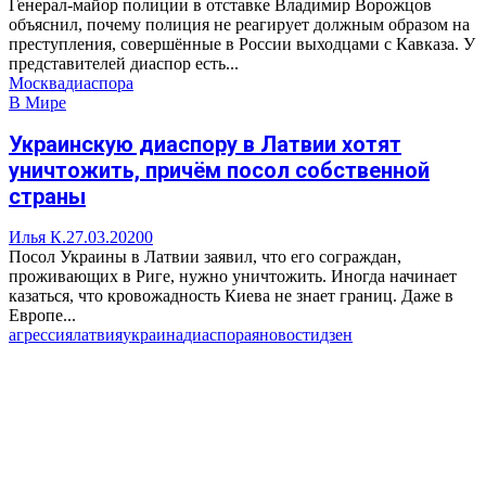
Генерал-майор полиции в отставке Владимир Ворожцов
объяснил, почему полиция не реагирует должным образом на
преступления, совершённые в России выходцами с Кавказа. У
представителей диаспор есть...
Москва
диаспора
В Мире
Украинскую диаспору в Латвии хотят
уничтожить, причём посол собственной
страны
Илья К.
27.03.2020
0
Посол Украины в Латвии заявил, что его сограждан,
проживающих в Риге, нужно уничтожить. Иногда начинает
казаться, что кровожадность Киева не знает границ. Даже в
Европе...
агрессия
латвия
украина
диаспора
яновости
дзен