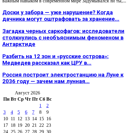
важным навыком в современном мире Задумывался ли ты,...
Доски у забора — уже нарушение? Когда
дачника могут оштрафовать за хранение...
Загадка черных саркофагов: исследователи
столкнулись с необъяснимым феноменом в
Антарктиде
Разбить на 12 зон и «русские острова»:
Медведев рассказал как ЦРУ в...
Россия построит электростанцию на Луне к
2036 году — зачем нам лунная...
Август 2026
Пн
Вт
Ср
Чт
Пт
Сб
Вс
1
2
3
4
5
6
7
8
9
10
11
12
13
14
15
16
17
18
19
20
21
22
23
24
25
26
27
28
29
30