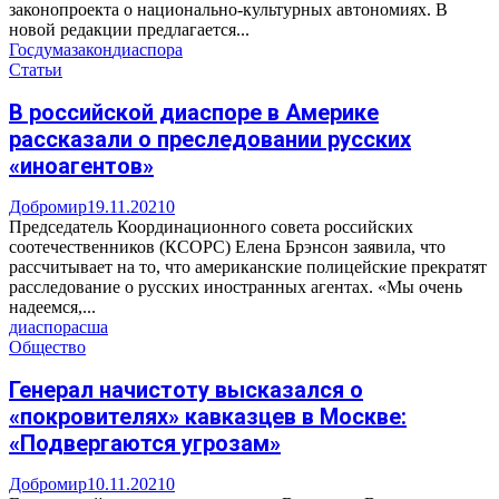
законопроекта о национально-культурных автономиях. В
новой редакции предлагается...
Госдума
закон
диаспора
Статьи
В российской диаспоре в Америке
рассказали о преследовании русских
«иноагентов»
Добромир
19.11.2021
0
Председатель Координационного совета российских
соотечественников (КСОРС) Елена Брэнсон заявила, что
рассчитывает на то, что американские полицейские прекратят
расследование о русских иностранных агентах. «Мы очень
надеемся,...
диаспора
сша
Общество
Генерал начистоту высказался о
«покровителях» кавказцев в Москве:
«Подвергаются угрозам»
Добромир
10.11.2021
0