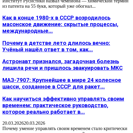
Институт Русистики назвал чемпиона — химический термин
из патента на 55 букв, который уже обогнал...
Как в конце 1980-х в СССР возродилось
масонское движение: скрытые процессы,
международные...
Почему в детстве лето длилось вечно:
Учёный нашёл ответ в том, как...
Астронавт признался, загадочная болезнь
лишила речи и пришлось эвакуировать МКС
МАЗ-7907: Крупнейшее в мире 24 колесное
шасси, созданное в СССР для ракет...
Как научиться эффективно управлять своим
временем: практическое руководство,
которое реально работает в...
20.03.2026
20.03.2026
Почему умение управлять своим временем стало критически