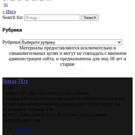
31
« Июл
Search for:
Search
Рубрики
Рубрики
Материалы предоставляются исключительно в
ознакомительных целях и могут не совпадать с мнением
администрации сайта, и предназначены для лиц 18 лет и
старше
Правда-ТВ.ru
О нас
Правда-ТВ - Дискуссионно политическая
площадка.Использование материалов издания допускается
только при одновременном размещении гиперссылки на
оригинал в «Правда-ТВ»
@2023 - www.pravda-tv.ru. Все права принадлежат
правообладателям.
Главная