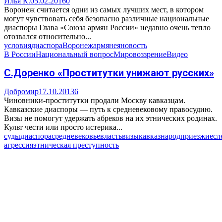
Илья К.
05.02.2016
0
Воронеж считается одни из самых лучших мест, в котором
могут чувствовать себя безопасно различные национальные
диаспоры Глава «Союза армян России» недавно очень тепло
отозвался относительно...
условия
диаспора
Воронеж
армяне
яновость
В России
Национальный вопрос
Мировоззрение
Видео
С.Доренко «Проститутки унижают русских»
Добромир
17.10.2013
6
Чиновники-проститутки продали Москву кавказцам.
Кавказские диаспоры — путь к средневековому правосудию.
Визы не помогут удержать абреков на их этнических родинах.
Культ чести или просто истерика...
суды
диаспора
средневековье
власть
визы
кавказ
народ
приезжие
сл
агрессия
этническая преступность