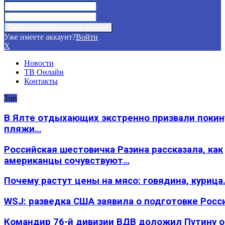
Уже имеете аккаунт?
Войти
X
Новости
ТВ Онлайн
Контакты
Топ
В Ялте отдыхающих экстренно призвали покин
пляжи…
Российская шестовичка Разина рассказала, как
американцы сочувствуют…
Почему растут цены на мясо: говядина, курица
WSJ: разведка США заявила о подготовке Росс
Командир 76-й дивизии ВДВ доложил Путину 