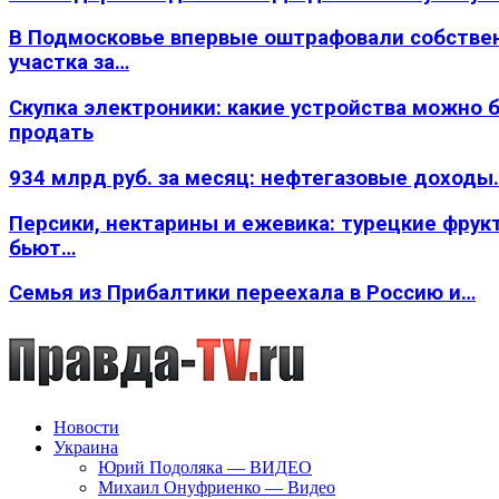
В Подмосковье впервые оштрафовали собстве
участка за…
Скупка электроники: какие устройства можно 
продать
934 млрд руб. за месяц: нефтегазовые доходы
Персики, нектарины и ежевика: турецкие фрук
бьют…
Семья из Прибалтики переехала в Россию и…
Новости
Украина
Юрий Подоляка — ВИДЕО
Михаил Онуфриенко — Видео