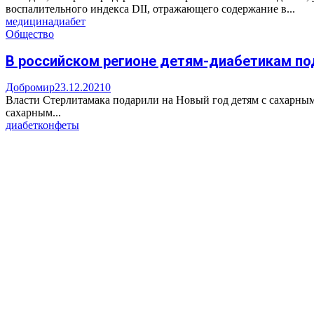
воспалительного индекса DII, отражающего содержание в...
медицина
диабет
Общество
В российском регионе детям-диабетикам по
Добромир
23.12.2021
0
Власти Стерлитамака подарили на Новый год детям с сахарным
сахарным...
диабет
конфеты