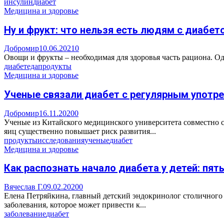
инсулин
диабет
Медицина и здоровье
Ну и фрукт: что нельзя есть людям с диабет
Добромир
10.06.2021
0
Овощи и фрукты – необходимая для здоровья часть рациона. Од
диабет
еда
продукты
Медицина и здоровье
Ученые связали диабет с регулярным употр
Добромир
16.11.2020
0
Ученые из Китайского медицинского университета совместно 
яиц существенно повышает риск развития...
продукты
исследования
ученые
диабет
Медицина и здоровье
Как распознать начало диабета у детей: пят
Вячеслав Г.
09.02.2020
0
Елена Петряйкина, главный детский эндокринолог столичного 
заболевания, которое может привести к...
заболевание
диабет