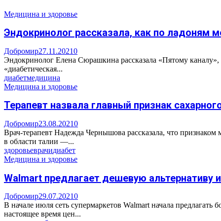
Медицина и здоровье
Эндокринолог рассказала, как по ладоням 
Добромир
27.11.2021
0
Эндокринолог Елена Сюрашкина рассказала «Пятому каналу», к
«диабетическая...
диабет
медицина
Медицина и здоровье
Терапевт назвала главный признак сахарног
Добромир
23.08.2021
0
Врач-терапевт Надежда Чернышова рассказала, что признаком м
в области талии —...
здоровье
врачи
диабет
Медицина и здоровье
Walmart предлагает дешевую альтернативу 
Добромир
29.07.2021
0
В начале июля сеть супермаркетов Walmart начала предлагать
настоящее время цен...