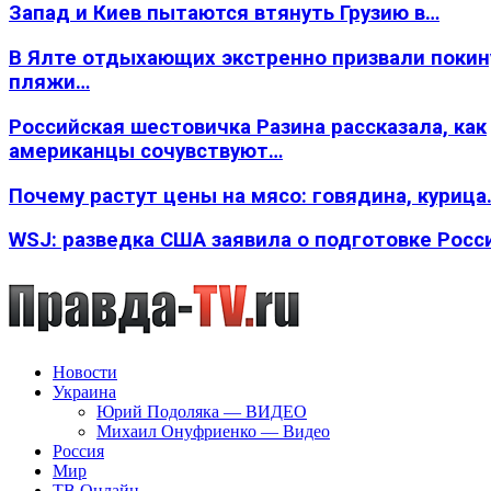
Запад и Киев пытаются втянуть Грузию в…
В Ялте отдыхающих экстренно призвали покин
пляжи…
Российская шестовичка Разина рассказала, как
американцы сочувствуют…
Почему растут цены на мясо: говядина, курица
WSJ: разведка США заявила о подготовке Росс
Новости
Украина
Юрий Подоляка — ВИДЕО
Михаил Онуфриенко — Видео
Россия
Мир
ТВ Онлайн