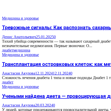
Медицина и здоровье
Тревожные сигналы: Как распознать сахарны
Денис Анатольевич
25.01.2025
0
Тихий убийца современности — так называют сахарный диабет 
незначительные недомогания. Первые звоночки: О...
диабет
медицина
Медицина и здоровье
Трансплантация островковых клеток: как м
Анастасия Акулова
12.11.2024
12.11.2024
0
Сложность лечения диабета 1 типа и новые подходы Диабет 1 т
диабет
Медицина и здоровье
Учеными найдена диета — провоцирующая д
Анастасия Акулова
20.03.2024
0
У людей, которые придерживаются провоспалительной диеты, у