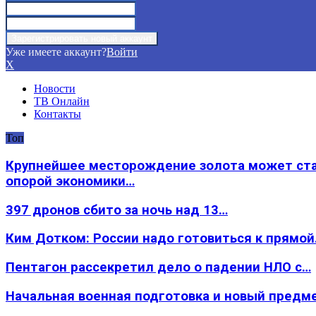
Уже имеете аккаунт?
Войти
X
Новости
ТВ Онлайн
Контакты
Топ
Крупнейшее месторождение золота может ст
опорой экономики…
397 дронов сбито за ночь над 13…
Ким Дотком: России надо готовиться к прямо
Пентагон рассекретил дело о падении НЛО с…
Начальная военная подготовка и новый предм