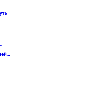
уть
…
ией…