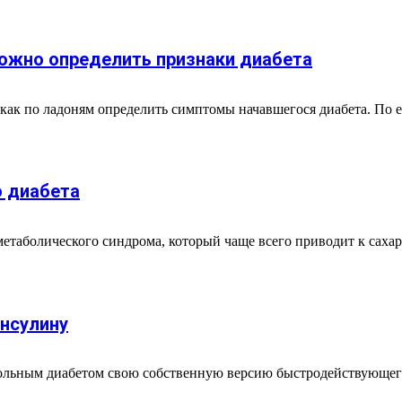
можно определить признаки диабета
ак по ладоням определить симптомы начавшегося диабета. По е
о диабета
етаболического синдрома, который чаще всего приводит к сахар
инсулину
 больным диабетом свою собственную версию быстродействующег