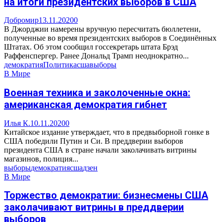
на итоги президентских выборов в США
Добромир
13.11.2020
0
В Джорджии намерены вручную пересчитать бюллетени,
полученные во время президентских выборов в Соединённых
Штатах. Об этом сообщил госсекретарь штата Брэд
Раффенспергер. Ранее Дональд Трамп неоднократно...
демократия
Политика
сша
выборы
В Мире
Военная техника и заколоченные окна:
американская демократия гибнет
Илья К.
10.11.2020
0
Китайское издание утверждает, что в предвыборной гонке в
США победили Путин и Си. В преддверии выборов
президента США в стране начали заколачивать витрины
магазинов, полиция...
выборы
демократия
сша
дзен
В Мире
Торжество демократии: бизнесмены США
заколачивают витрины в преддверии
выборов