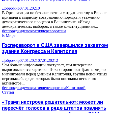
Добромир
07.01.2021
0
В Организации по безопасности и сотрудничеству в Европе
призвали к мирному возвращению порядка и уважению
демократического процесса в Вашингтоне. «Исход
демократических выборов, а также конституционные...
беспорядки
демократия
переворот
сша
В Мире
Госпереворот в США завершился захватом
здания Конгресса и Капитолия
Добромир
07.01.2021
07.01.2021
2
Чем больше информации поступает, тем интереснее
вырисовывается картинка. Пока сторонники Трампа мирно
митинговали перед зданием Капитолия, группа непонятных
персонажей, среди которых были опознаны несколько
активистов...
беспорядки
демократия
переворот
сша
Капитолий
Статьи
«Трамп настроен решительно»: может ли
пересчёт голосов в ряде штатов повлиять