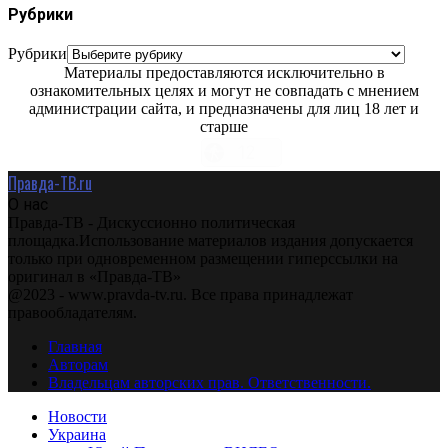
Рубрики
Рубрики
Материалы предоставляются исключительно в
ознакомительных целях и могут не совпадать с мнением
администрации сайта, и предназначены для лиц 18 лет и
старше
Правда-ТВ.ru
О нас
Правда-ТВ - Дискуссионно политическая
площадка.Использование материалов издания допускается
только при одновременном размещении гиперссылки на
оригинал в «Правда-ТВ»
@2023 - www.pravda-tv.ru. Все права принадлежат
правообладателям.
Главная
Авторам
Владельцам авторских прав. Ответственности.
Новости
Украина