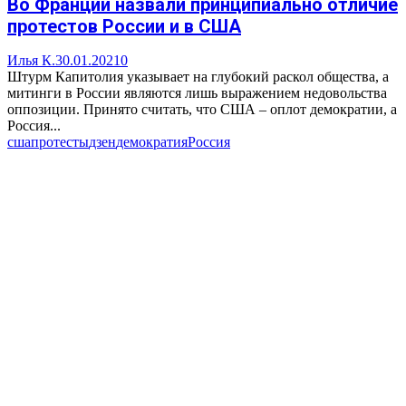
Во Франции назвали принципиально отличие
протестов России и в США
Илья К.
30.01.2021
0
Штурм Капитолия указывает на глубокий раскол общества, а
митинги в России являются лишь выражением недовольства
оппозиции. Принято считать, что США – оплот демократии, а
Россия...
сша
протесты
дзен
демократия
Россия