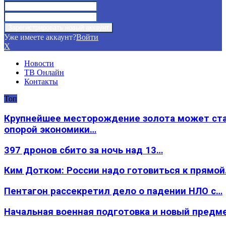
Уже имеете аккаунт?
Войти
X
Новости
ТВ Онлайн
Контакты
Топ
Крупнейшее месторождение золота может ст
опорой экономики…
397 дронов сбито за ночь над 13…
Ким Дотком: России надо готовиться к прямо
Пентагон рассекретил дело о падении НЛО с…
Начальная военная подготовка и новый предм