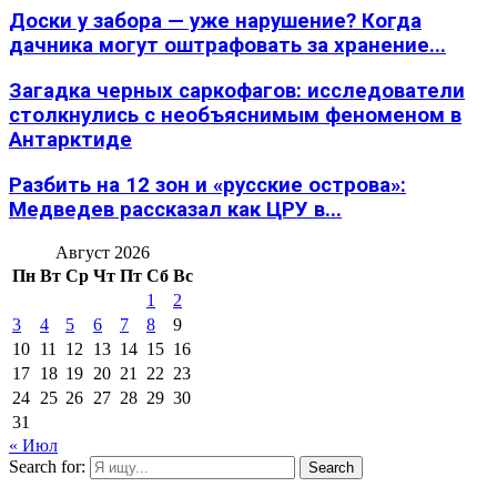
Доски у забора — уже нарушение? Когда
дачника могут оштрафовать за хранение...
Загадка черных саркофагов: исследователи
столкнулись с необъяснимым феноменом в
Антарктиде
Разбить на 12 зон и «русские острова»:
Медведев рассказал как ЦРУ в...
Август 2026
Пн
Вт
Ср
Чт
Пт
Сб
Вс
1
2
3
4
5
6
7
8
9
10
11
12
13
14
15
16
17
18
19
20
21
22
23
24
25
26
27
28
29
30
31
« Июл
Search for:
Search