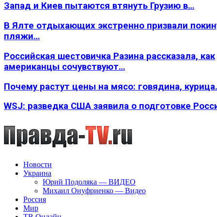
Запад и Киев пытаются втянуть Грузию в…
В Ялте отдыхающих экстренно призвали покин
пляжи…
Российская шестовичка Разина рассказала, как
американцы сочувствуют…
Почему растут цены на мясо: говядина, курица
WSJ: разведка США заявила о подготовке Росс
Новости
Украина
Юрий Подоляка — ВИДЕО
Михаил Онуфриенко — Видео
Россия
Мир
ТВ Онлайн