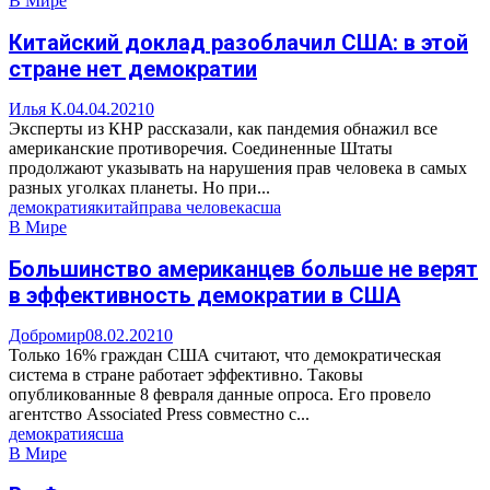
В Мире
Китайский доклад разоблачил США: в этой
стране нет демократии
Илья К.
04.04.2021
0
Эксперты из КНР рассказали, как пандемия обнажил все
американские противоречия. Соединенные Штаты
продолжают указывать на нарушения прав человека в самых
разных уголках планеты. Но при...
демократия
китай
права человека
сша
В Мире
Большинство американцев больше не верят
в эффективность демократии в США
Добромир
08.02.2021
0
Только 16% граждан США считают, что демократическая
система в стране работает эффективно. Таковы
опубликованные 8 февраля данные опроса. Его провело
агентство Associated Press совместно с...
демократия
сша
В Мире