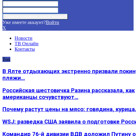
Уже имеете аккаунт?
Войти
X
Новости
ТВ Онлайн
Контакты
Топ
В Ялте отдыхающих экстренно призвали покин
пляжи…
Российская шестовичка Разина рассказала, как
американцы сочувствуют…
Почему растут цены на мясо: говядина, курица
WSJ: разведка США заявила о подготовке Росс
Командир 76-й дивизии ВДВ доложил Путину 