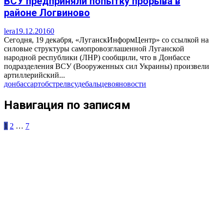
ВСУ предприняли попытку прорыва в
районе Логвиново
lera
19.12.2016
0
Сегодня, 19 декабря, «ЛуганскИнформЦентр» со ссылкой на
силовые структуры самопровозглашенной Луганской
народной республики (ЛНР) сообщили, что в Донбассе
подразделения ВСУ (Вооруженных сил Украины) произвели
артиллерийский...
донбасс
артобстрел
всу
дебальцево
яновости
Навигация по записям
1
2
…
7