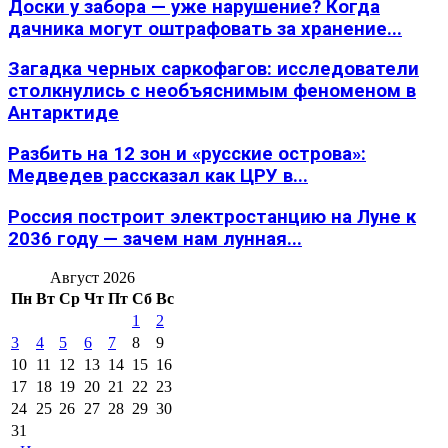
Доски у забора — уже нарушение? Когда
дачника могут оштрафовать за хранение...
Загадка черных саркофагов: исследователи
столкнулись с необъяснимым феноменом в
Антарктиде
Разбить на 12 зон и «русские острова»:
Медведев рассказал как ЦРУ в...
Россия построит электростанцию на Луне к
2036 году — зачем нам лунная...
Август 2026
Пн
Вт
Ср
Чт
Пт
Сб
Вс
1
2
3
4
5
6
7
8
9
10
11
12
13
14
15
16
17
18
19
20
21
22
23
24
25
26
27
28
29
30
31