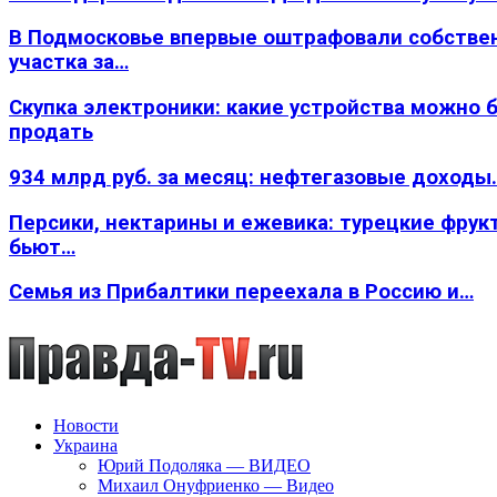
В Подмосковье впервые оштрафовали собстве
участка за…
Скупка электроники: какие устройства можно 
продать
934 млрд руб. за месяц: нефтегазовые доходы
Персики, нектарины и ежевика: турецкие фрук
бьют…
Семья из Прибалтики переехала в Россию и…
Новости
Украина
Юрий Подоляка — ВИДЕО
Михаил Онуфриенко — Видео