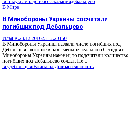
война
украина
донбасс
эскалация
дебальцево
В Мире
В Минобороны Украины сосчитали
погибших под Дебальцево
Илья К.
23.12.2016
23.12.2016
0
В Минобороны Украины назвали число погибших под
Дебальцево, которое в разы меньше реального Сегодня в
Минобороны Украины наконец-то подсчитали количество
погибших под Дебальцево солдат. По...
всу
дебальцево
Война на Донбассе
яновость