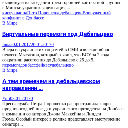
выдвинула на заседании трехсторонней контактной группы
в Минске украинская делегация,...
киев
украина
Петр Порошенко
дебальцево
Вооруженный
конфликт в Донбассе
В Мире
Виртуальные перемоги под Дебальцево
Inna
20.01.2017
20.01.2017
0
Вчера из украинских соц.сетей в СМИ извлекли вброс
некоего Мысягина, который заявил, что ВСУ за 2 года
сократили расстоения до Дебальцево с 25 до 5...
перемога
донбасс
фейк
всу
дебальцево
В Мире
А тем временем на дебальцевском
направлении …
Yuri
03.01.2017
0
Пресс-служба Петра Порошенко распространила кадры
предновогодней поездки украинского президента на Донбасс
в компании сенаторов Джона Маккейна и Линдси
Грэма. Особый интерес в ролике представляет выступление
сенатора...