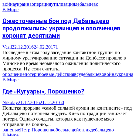
война
украина
операция
утилизация
дебальцево
В Мире
Ожесточенные бои под Дебальцево
продолжились: украинцев и ополченцев
хоронят десятками
Vasil
22.12.2016
24.02.2017
1
Последнее в этом году заседание контактной группы по
мирному урегулированию ситуации на Донбассе прошло в
Минске во время небывалого оживления политического
процесса. Ну, если считать...
ополчение
потери
боевые действия
всу
дебальцево
война
украина
В Мире
Где «Кугуары», Порошенко?
Nikolay
21.12.2016
21.12.2016
0
Попытка прорыва «самой сильной армии на континенте» под
Дебальцево потерпела неудачу. Киев по традиции занижает
потери. Однако солдаты, которых как пушечное мясо
отправили на бойню,...
раненые
Петр Порошенко
боевые действия
дебальцево
В Мире