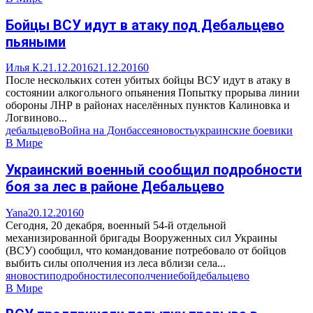
Бойцы ВСУ идут в атаку под Дебальцево
пьяными
Илья К.
21.12.2016
21.12.2016
0
После нескольких сотен убитых бойцы ВСУ идут в атаку в
состоянии алкогольного опьянения Попытку прорыва линии
обороны ЛНР в районах населённых пунктов Калиновка и
Логвиново...
дебальцево
Война на Донбассе
яновость
украинские боевики
В Мире
Украинский военный сообщил подробности
боя за лес в районе Дебальцево
Yana
20.12.2016
0
Сегодня, 20 декабря, военный 54-й отдельной
механизированной бригады Вооруженных сил Украины
(ВСУ) сообщил, что командование потребовало от бойцов
выбить силы ополчения из леса вблизи села...
яновости
подробности
лес
ополчение
бой
дебальцево
В Мире