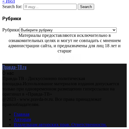
« Июл
Search for:
Search
Рубрики
Рубрики
Материалы предоставляются исключительно в
ознакомительных целях и могут не совпадать с мнением
администрации сайта, и предназначены для лиц 18 лет и
старше
Правда-ТВ.ru
О нас
Правда-ТВ - Дискуссионно политическая
площадка.Использование материалов издания допускается
только при одновременном размещении гиперссылки на
оригинал в «Правда-ТВ»
@2023 - www.pravda-tv.ru. Все права принадлежат
правообладателям.
Главная
Авторам
Владельцам авторских прав. Ответственности.