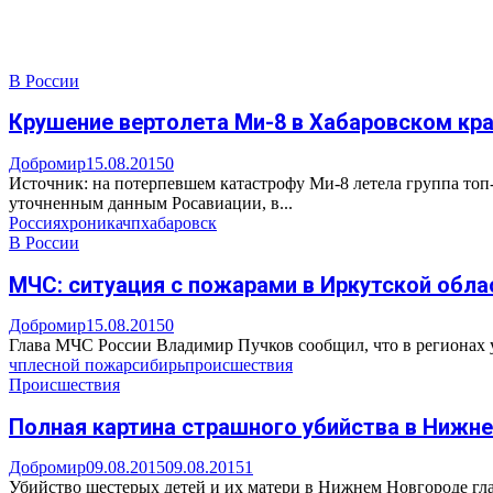
В России
Крушение вертолета Ми-8 в Хабаровском кра
Добромир
15.08.2015
0
Источник: на потерпевшем катастрофу Ми-8 летела группа то
уточненным данным Росавиации, в...
Россия
хроника
чп
хабаровск
В России
МЧС: ситуация с пожарами в Иркутской обла
Добромир
15.08.2015
0
Глава МЧС России Владимир Пучков сообщил, что в регионах у
чп
лесной пожар
сибирь
происшествия
Происшествия
Полная картина страшного убийства в Нижн
Добромир
09.08.2015
09.08.2015
1
Убийство шестерых детей и их матери в Нижнем Новгороде гл