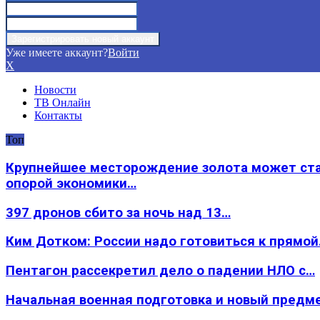
Уже имеете аккаунт?
Войти
X
Новости
ТВ Онлайн
Контакты
Топ
Крупнейшее месторождение золота может ст
опорой экономики…
397 дронов сбито за ночь над 13…
Ким Дотком: России надо готовиться к прямо
Пентагон рассекретил дело о падении НЛО с…
Начальная военная подготовка и новый предм