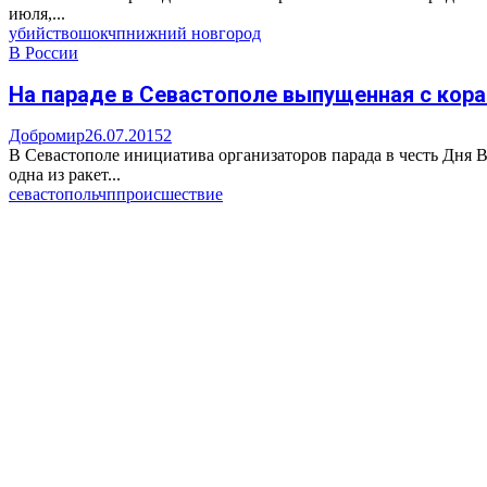
июля,...
убийство
шок
чп
нижний новгород
В России
На параде в Севастополе выпущенная с кора
Добромир
26.07.2015
2
В Севастополе инициатива организаторов парада в честь Дня 
одна из ракет...
севастополь
чп
происшествие