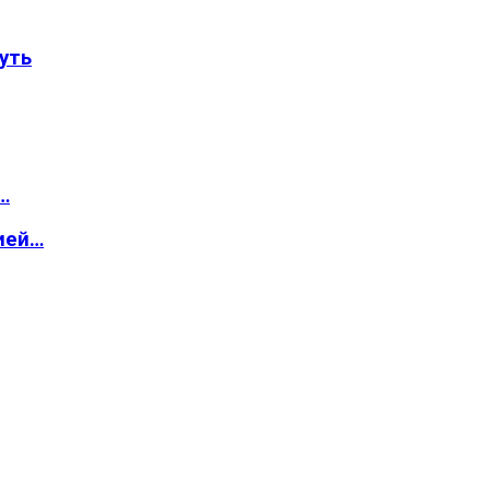
уть
…
ией…