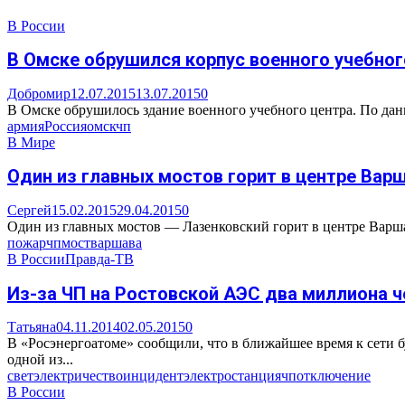
В России
В Омске обрушился корпус военного учебног
Добромир
12.07.2015
13.07.2015
0
В Омске обрушилось здание военного учебного центра. По данн
армия
Россия
омск
чп
В Мире
Один из главных мостов горит в центре Вар
Сергей
15.02.2015
29.04.2015
0
Один из главных мостов — Лазенковский горит в центре Варшав
пожар
чп
мост
варшава
В России
Правда-ТВ
Из-за ЧП на Ростовской АЭС два миллиона 
Татьяна
04.11.2014
02.05.2015
0
В «Росэнергоатоме» сообщили, что в ближайшее время к сети
одной из...
свет
электричество
инцидент
электростанция
чп
отключение
В России