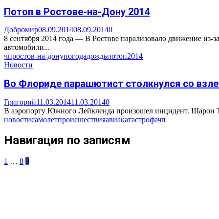
Потоп в Ростове-на-Дону 2014
Добромир
08.09.2014
08.09.2014
0
8 сентября 2014 года — В Ростове парализовало движение из-з
автомобили...
чп
ростов-на-дону
погода
дождь
потоп
2014
Новости
Во Флориде парашютист столкнулся со взл
Григорий
11.03.2014
11.03.2014
0
В аэропорту Южного Лейкленда произошел инцидент. Шарон Трам
новости
самолет
происшествия
авиакатастрофа
чп
Навигация по записям
1
…
8
9