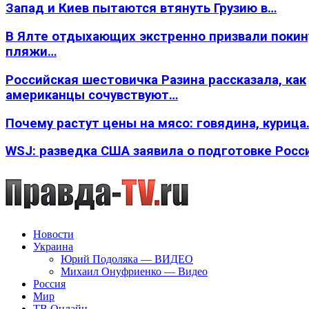
Запад и Киев пытаются втянуть Грузию в…
В Ялте отдыхающих экстренно призвали покин
пляжи…
Российская шестовичка Разина рассказала, как
американцы сочувствуют…
Почему растут цены на мясо: говядина, курица
WSJ: разведка США заявила о подготовке Росс
Новости
Украина
Юрий Подоляка — ВИДЕО
Михаил Онуфриенко — Видео
Россия
Мир
ТВ Онлайн