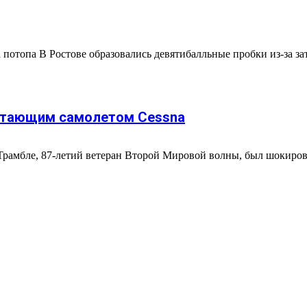
а потопа В Ростове образовались девятибалльные пробки из-за з
етающим самолетом Cessna
бле, 87-летий ветеран Второй Мировой волны, был шокирован, к