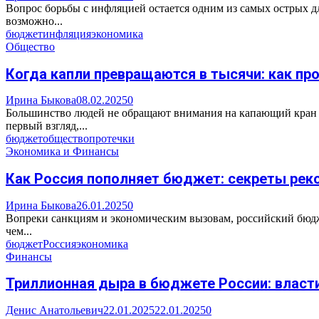
Вопрос борьбы с инфляцией остается одним из самых острых 
возможно...
бюджет
инфляция
экономика
Общество
Когда капли превращаются в тысячи: как пр
Ирина Быкова
08.02.2025
0
Большинство людей не обращают внимания на капающий кран ил
первый взгляд,...
бюджет
общество
протечки
Экономика и Финансы
Как Россия пополняет бюджет: секреты ре
Ирина Быкова
26.01.2025
0
Вопреки санкциям и экономическим вызовам, российский бюдже
чем...
бюджет
Россия
экономика
Финансы
Триллионная дыра в бюджете России: власт
Денис Анатольевич
22.01.2025
22.01.2025
0