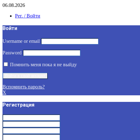
06.08.2026
Рег. / Войти
Войти
Username or email
Password
Помнить меня пока я не выйду
Вспомнить пароль?
X
Регистрация