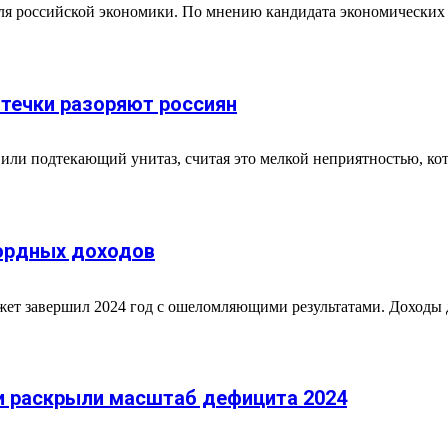
для российской экономики. По мнению кандидата экономических
отечки разоряют россиян
и подтекающий унитаз, считая это мелкой неприятностью, котор
кордных доходов
т завершил 2024 год с ошеломляющими результатами. Доходы до
и раскрыли масштаб дефицита 2024