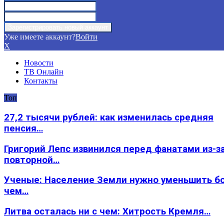
Уже имеете аккаунт?
Войти
X
Новости
ТВ Онлайн
Контакты
Топ
27,2 тысячи рублей: как изменилась средняя
пенсия…
Григорий Лепс извинился перед фанатами из-з
повторной…
Ученые: Население Земли нужно уменьшить б
чем…
Литва осталась ни с чем: Хитрость Кремля…