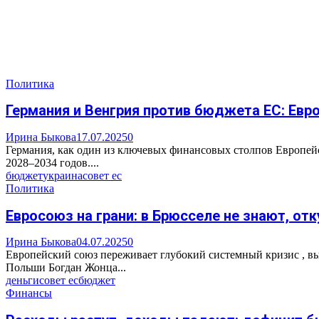
Политика
Германия и Венгрия против бюджета ЕС: Евро
Ирина Быкова
17.07.2025
0
Германия, как один из ключевых финансовых столпов Европей
2028–2034 годов....
бюджет
украина
совет ес
Политика
Евросоюз на грани: в Брюсселе не знают, от
Ирина Быкова
04.07.2025
0
Европейский союз переживает глубокий системный кризис , в
Польши Богдан Жонца...
деньги
совет ес
бюджет
Финансы