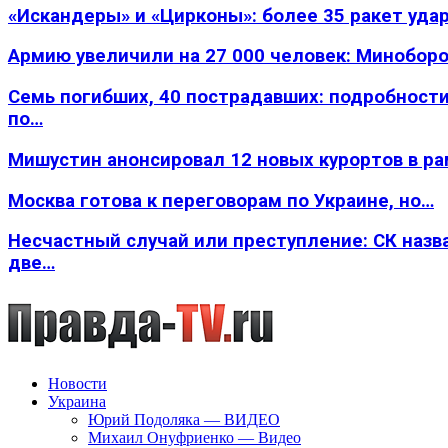
«Искандеры» и «Цирконы»: более 35 ракет уда
Армию увеличили на 27 000 человек: Минобор
Семь погибших, 40 пострадавших: подробности
по…
Мишустин анонсировал 12 новых курортов в р
Москва готова к переговорам по Украине, но…
Несчастный случай или преступление: СК назв
две…
Новости
Украина
Юрий Подоляка — ВИДЕО
Михаил Онуфриенко — Видео