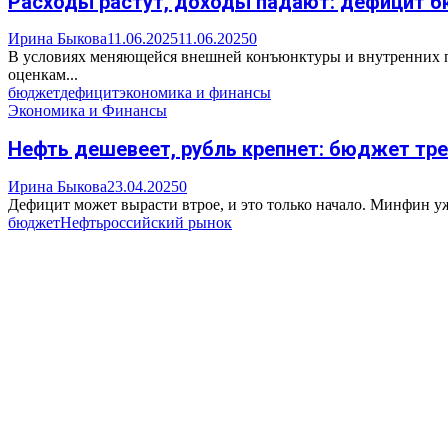
Расходы растут, доходы падают: дефицит б
Ирина Быкова
11.06.2025
11.06.2025
0
В условиях меняющейся внешней конъюнктуры и внутренних пр
оценкам...
бюджет
дефицит
экономика и финансы
Экономика и Финансы
Нефть дешевеет, рубль крепнет: бюджет тр
Ирина Быкова
23.04.2025
0
Дефицит может вырасти втрое, и это только начало. Минфин уж
бюджет
Нефть
российский рынок