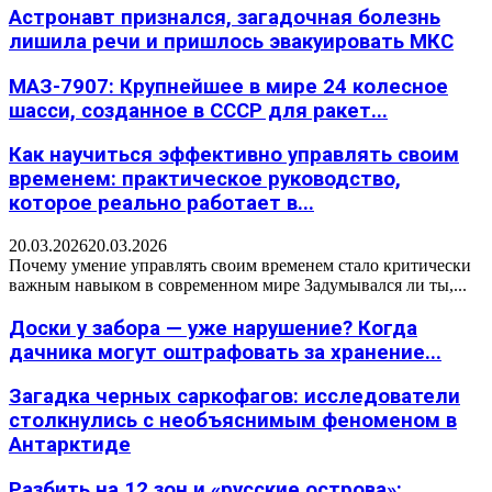
Астронавт признался, загадочная болезнь
лишила речи и пришлось эвакуировать МКС
МАЗ-7907: Крупнейшее в мире 24 колесное
шасси, созданное в СССР для ракет...
Как научиться эффективно управлять своим
временем: практическое руководство,
которое реально работает в...
20.03.2026
20.03.2026
Почему умение управлять своим временем стало критически
важным навыком в современном мире Задумывался ли ты,...
Доски у забора — уже нарушение? Когда
дачника могут оштрафовать за хранение...
Загадка черных саркофагов: исследователи
столкнулись с необъяснимым феноменом в
Антарктиде
Разбить на 12 зон и «русские острова»: