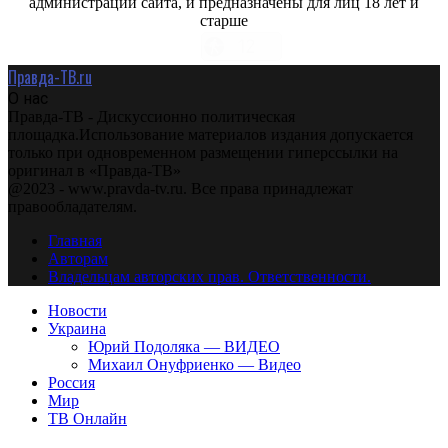
администрации сайта, и предназначены для лиц 18 лет и
старше
Правда-ТВ.ru
О нас
Правда-ТВ - Дискуссионно политическая
площадка.Использование материалов издания допускается
только при одновременном размещении гиперссылки на
оригинал в «Правда-ТВ»
@2023 - www.pravda-tv.ru. Все права принадлежат
правообладателям.
Главная
Авторам
Владельцам авторских прав. Ответственности.
Новости
Украина
Юрий Подоляка — ВИДЕО
Михаил Онуфриенко — Видео
Россия
Мир
ТВ Онлайн