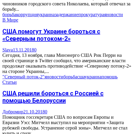
чиновников городского совета Николаева, который отвечал за
борьбу...
борьба
коррупция
украина
задержание
прокуратура
яновости
В Мире
США помогут Украине бороться с
«Северным потоком-2»
Slava
13.11.2018
0
Сегодня, 13 ноября, глава Минэнерго США Рик Перри на
своей странице в Twitter сообщил, что американские власти
продолжат оказывать противодействие «Северному потоку-2»
на стороне Украины,...
"Северный поток-2"
яновости
борьба
сша
украина
помощь
Статьи
США решили бороться с Россией с
помощью Белоруссии
Добромир
21.10.2018
0
Помощник госсекретаря США по вопросам Европы и
Евразии Уэсс Митчелл выступил на мероприятии «Защита
рубежей свободы. Устранение серой зоны». Митчелл не стал
юлить и сразу...