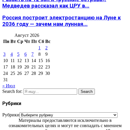
Медведев рассказал как ЦРУ в...
Россия построит электростанцию на Луне к
2036 году — зачем нам лунная...
Август 2026
Пн
Вт
Ср
Чт
Пт
Сб
Вс
1
2
3
4
5
6
7
8
9
10
11
12
13
14
15
16
17
18
19
20
21
22
23
24
25
26
27
28
29
30
31
« Июл
Search for:
Search
Рубрики
Рубрики
Материалы предоставляются исключительно в
ознакомительных целях и могут не совпадать с мнением