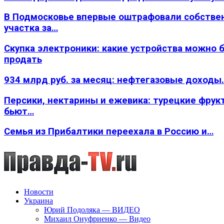
В Подмосковье впервые оштрафовали собстве
участка за…
Скупка электроники: какие устройства можно 
продать
934 млрд руб. за месяц: нефтегазовые доходы
Персики, нектарины и ежевика: турецкие фрук
бьют…
Семья из Прибалтики переехала в Россию и…
Новости
Украина
Юрий Подоляка — ВИДЕО
Михаил Онуфриенко — Видео