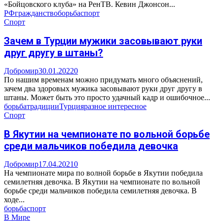
«Бойцовского клуба» на РенТВ. Кевин Джонсон...
РФ
гражданство
борьба
спорт
Спорт
Зачем в Турции мужики засовывают руки
друг другу в штаны?
Добромир
30.01.2022
0
По нашим временам можно придумать много объяснений,
зачем два здоровых мужика засовывают руки друг другу в
штаны. Может быть это просто удачный кадр и ошибочное...
борьба
традиции
Турция
разное интересное
Спорт
В Якутии на чемпионате по вольной борьбе
среди мальчиков победила девочка
Добромир
17.04.2021
0
На чемпионате мира по волной борьбе в Якутии победила
семилетняя девочка. В Якутии на чемпионате по вольной
борьбе среди мальчиков победила семилетняя девочка. В
ходе...
борьба
спорт
В Мире