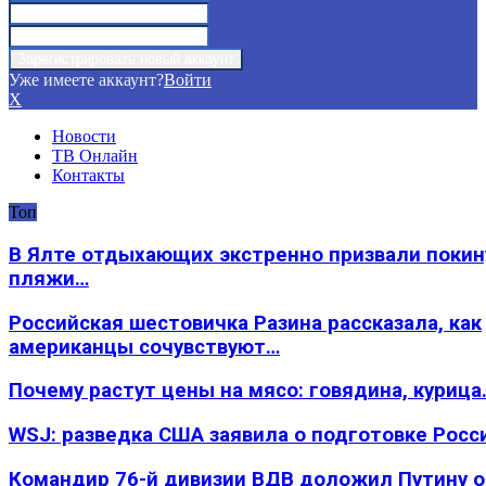
Уже имеете аккаунт?
Войти
X
Новости
ТВ Онлайн
Контакты
Топ
В Ялте отдыхающих экстренно призвали покин
пляжи…
Российская шестовичка Разина рассказала, как
американцы сочувствуют…
Почему растут цены на мясо: говядина, курица
WSJ: разведка США заявила о подготовке Росс
Командир 76-й дивизии ВДВ доложил Путину 