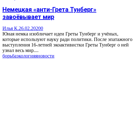
Немецкая «анти-Грета Тунберг»
завоёвывает мир
Илья К.
26.02.2020
0
Юная немка изобличает идеи Греты Тунберг и учёных,
которые используют науку ради политики. После эпатажного
выступления 16-летней экоактивистки Греты Тунберг о ней
узнал весь мир....
борьба
экология
яновости