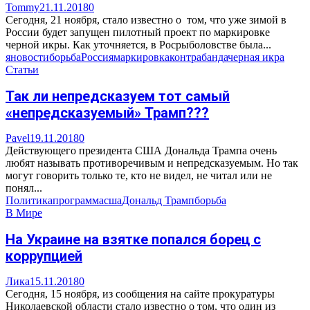
Tommy
21.11.2018
0
Сегодня, 21 ноября, стало известно о том, что уже зимой в
России будет запущен пилотный проект по маркировке
черной икры. Как уточняется, в Росрыболовстве была...
яновости
борьба
Россия
маркировка
контрабанда
черная икра
Статьи
Так ли непредсказуем тот самый
«непредсказуемый» Трамп???
Pavel
19.11.2018
0
Действующего президента США Дональда Трампа очень
любят называть противоречивым и непредсказуемым. Но так
могут говорить только те, кто не видел, не читал или не
понял...
Политика
программа
сша
Дональд Трамп
борьба
В Мире
На Украине на взятке попался борец с
коррупцией
Лика
15.11.2018
0
Сегодня, 15 ноября, из сообщения на сайте прокуратуры
Николаевской области стало известно о том, что один из