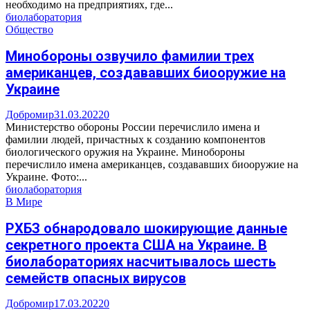
необходимо на предприятиях, где...
биолаборатория
Общество
Минобороны озвучило фамилии трех
американцев, создававших биооружие на
Украине
Добромир
31.03.2022
0
Министерство обороны России перечислило имена и
фамилии людей, причастных к созданию компонентов
биологического оружия на Украине. Минобороны
перечислило имена американцев, создававших биооружие на
Украине. Фото:...
биолаборатория
В Мире
РХБЗ обнародовало шокирующие данные
секретного проекта США на Украине. В
биолабораториях насчитывалось шесть
семейств опасных вирусов
Добромир
17.03.2022
0