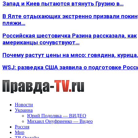
Запад и Киев пытаются втянуть Грузию в…
В Ялте отдыхающих экстренно призвали покин
пляжи…
Российская шестовичка Разина рассказала, как
американцы сочувствуют…
Почему растут цены на мясо: говядина, курица
WSJ: разведка США заявила о подготовке Росс
Новости
Украина
Юрий Подоляка — ВИДЕО
Михаил Онуфриенко — Видео
Россия
Мир
ТВ Онлайн