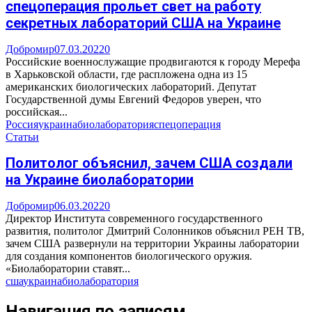
спецоперация прольет свет на работу
секретных лабораторий США на Украине
Добромир
07.03.2022
0
Российские военнослужащие продвигаются к городу Мерефа
в Харьковской области, где распложена одна из 15
американских биологических лабораторий. Депутат
Государственной думы Евгений Федоров уверен, что
российская...
Россия
украина
биолаборатория
спецоперация
Статьи
Политолог объяснил, зачем США создали
на Украине биолаборатории
Добромир
06.03.2022
0
Директор Института современного государственного
развития, политолог Дмитрий Солонников объяснил РЕН ТВ,
зачем США развернули на территории Украины лаборатории
для создания компонентов биологического оружия.
«Биолаборатории ставят...
сша
украина
биолаборатория
Навигация по записям