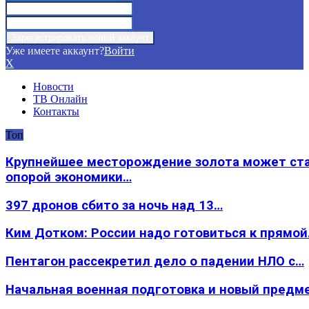
Уже имеете аккаунт?
Войти
X
Новости
ТВ Онлайн
Контакты
Топ
Крупнейшее месторождение золота может ст
опорой экономики…
397 дронов сбито за ночь над 13…
Ким Дотком: России надо готовиться к прямо
Пентагон рассекретил дело о падении НЛО с…
Начальная военная подготовка и новый предм