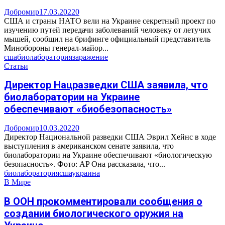
Добромир
17.03.2022
0
США и страны НАТО вели на Украине секретный проект по
изучению путей передачи заболеваний человеку от летучих
мышей, сообщил на брифинге официальный представитель
Минобороны генерал-майор...
сша
биолаборатория
заражение
Статьи
Директор Нацразведки США заявила, что
биолаборатории на Украине
обеспечивают «биобезопасность»
Добромир
10.03.2022
0
Директор Национальной разведки США Эврил Хейнс в ходе
выступления в американском сенате заявила, что
биолаборатории на Украине обеспечивают «биологическую
безопасность». Фото: AP Она рассказала, что...
биолаборатория
сша
украина
В Мире
В ООН прокомментировали сообщения о
создании биологического оружия на