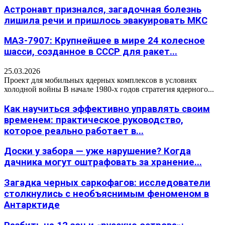
Астронавт признался, загадочная болезнь
лишила речи и пришлось эвакуировать МКС
МАЗ-7907: Крупнейшее в мире 24 колесное
шасси, созданное в СССР для ракет...
25.03.2026
Проект для мобильных ядерных комплексов в условиях
холодной войны В начале 1980-х годов стратегия ядерного...
Как научиться эффективно управлять своим
временем: практическое руководство,
которое реально работает в...
Доски у забора — уже нарушение? Когда
дачника могут оштрафовать за хранение...
Загадка черных саркофагов: исследователи
столкнулись с необъяснимым феноменом в
Антарктиде