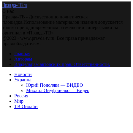
Правда-ТВ.ru
О нас
Правда-ТВ - Дискуссионно политическая
площадка.Использование материалов издания допускается
только при одновременном размещении гиперссылки на
оригинал в «Правда-ТВ»
@2023 - www.pravda-tv.ru. Все права принадлежат
правообладателям.
Главная
Авторам
Владельцам авторских прав. Ответственности.
Новости
Украина
Юрий Подоляка — ВИДЕО
Михаил Онуфриенко — Видео
Россия
Мир
ТВ Онлайн