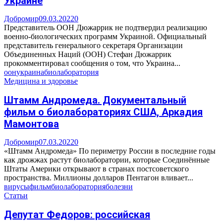
Украине
Добромир
09.03.2022
0
Представитель ООН Дюжаррик не подтвердил реализацию
военно-биологических программ Украиной. Официальный
представитель генерального секретаря Организации
Объединенных Наций (ООН) Стефан Дюжаррик
прокомментировал сообщения о том, что Украина...
оон
украина
биолаборатория
Медицина и здоровье
Штамм Андромеда. Документальный
фильм о биолабораториях США, Аркадия
Мамонтова
Добромир
07.03.2022
0
«Штамм Андромеда» По периметру России в последние годы
как дрожжах растут биолаборатории, которые Соединённые
Штаты Америки открывают в странах постсоветского
пространства. Миллионы долларов Пентагон вливает...
вирусы
фильм
биолаборатория
болезни
Статьи
Депутат Федоров: российская