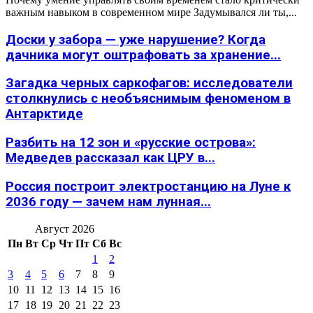
важным навыком в современном мире Задумывался ли ты,...
Доски у забора — уже нарушение? Когда
дачника могут оштрафовать за хранение...
Загадка черных саркофагов: исследователи
столкнулись с необъяснимым феноменом в
Антарктиде
Разбить на 12 зон и «русские острова»:
Медведев рассказал как ЦРУ в...
Россия построит электростанцию на Луне к
2036 году — зачем нам лунная...
Август 2026
Пн
Вт
Ср
Чт
Пт
Сб
Вс
1
2
3
4
5
6
7
8
9
10
11
12
13
14
15
16
17
18
19
20
21
22
23