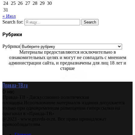
24
25
26
27
28
29
30
31
« Июл
Search for:
Search
Рубрики
Рубрики
Материалы предоставляются исключительно в
ознакомительных целях и могут не совпадать с мнением
администрации сайта, и предназначены для лиц 18 лет и
старше
Правда-ТВ.ru
О нас
Правда-ТВ - Дискуссионно политическая
площадка.Использование материалов издания допускается
только при одновременном размещении гиперссылки на
оригинал в «Правда-ТВ»
@2023 - www.pravda-tv.ru. Все права принадлежат
правообладателям.
Главная