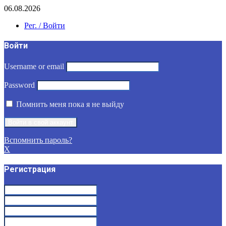
06.08.2026
Рег. / Войти
Войти
Username or email
Password
Помнить меня пока я не выйду
Вспомнить пароль?
X
Регистрация