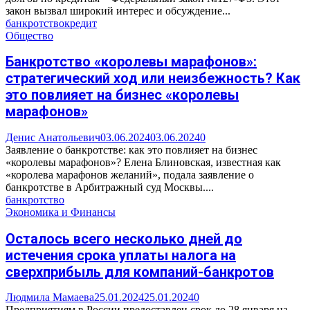
закон вызвал широкий интерес и обсуждение...
банкротство
кредит
Общество
Банкротство «королевы марафонов»:
стратегический ход или неизбежность? Как
это повлияет на бизнес «королевы
марафонов»
Денис Анатольевич
03.06.2024
03.06.2024
0
Заявление о банкротстве: как это повлияет на бизнес
«королевы марафонов»? Елена Блиновская, известная как
«королева марафонов желаний», подала заявление о
банкротстве в Арбитражный суд Москвы....
банкротство
Экономика и Финансы
Осталось всего несколько дней до
истечения срока уплаты налога на
сверхприбыль для компаний-банкротов
Людмила Мамаева
25.01.2024
25.01.2024
0
Предприятиям в России предоставлен срок до 28 января на