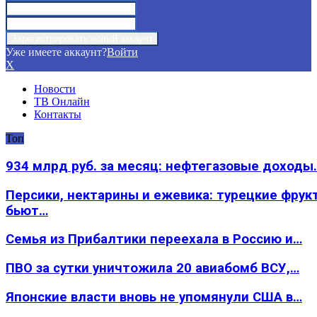
Уже имеете аккаунт?
Войти
X
Новости
ТВ Онлайн
Контакты
Топ
934 млрд руб. за месяц: нефтегазовые доходы
Персики, нектарины и ежевика: турецкие фрук
бьют…
Семья из Прибалтики переехала в Россию и…
ПВО за сутки уничтожила 20 авиабомб ВСУ,…
Японские власти вновь не упомянули США в…