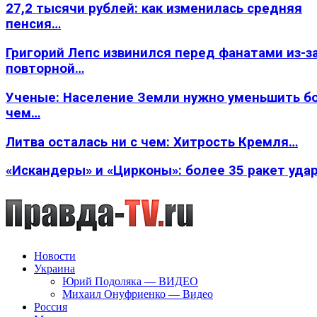
27,2 тысячи рублей: как изменилась средняя
пенсия…
Григорий Лепс извинился перед фанатами из-з
повторной…
Ученые: Население Земли нужно уменьшить б
чем…
Литва осталась ни с чем: Хитрость Кремля…
«Искандеры» и «Цирконы»: более 35 ракет уда
Новости
Украина
Юрий Подоляка — ВИДЕО
Михаил Онуфриенко — Видео
Россия