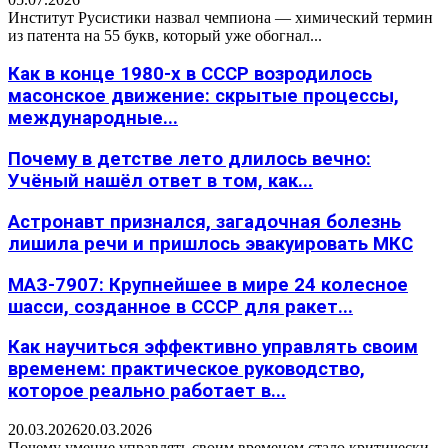
Институт Русистики назвал чемпиона — химический термин
из патента на 55 букв, который уже обогнал...
Как в конце 1980-х в СССР возродилось
масонское движение: скрытые процессы,
международные...
Почему в детстве лето длилось вечно:
Учёный нашёл ответ в том, как...
Астронавт признался, загадочная болезнь
лишила речи и пришлось эвакуировать МКС
МАЗ-7907: Крупнейшее в мире 24 колесное
шасси, созданное в СССР для ракет...
Как научиться эффективно управлять своим
временем: практическое руководство,
которое реально работает в...
20.03.2026
20.03.2026
Почему умение управлять своим временем стало критически