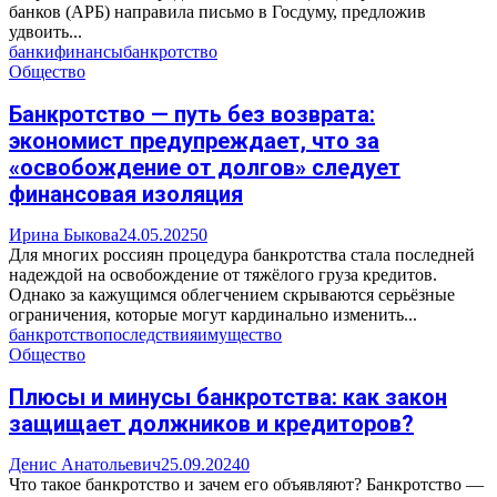
банков (АРБ) направила письмо в Госдуму, предложив
удвоить...
банки
финансы
банкротство
Общество
Банкротство — путь без возврата:
экономист предупреждает, что за
«освобождение от долгов» следует
финансовая изоляция
Ирина Быкова
24.05.2025
0
Для многих россиян процедура банкротства стала последней
надеждой на освобождение от тяжёлого груза кредитов.
Однако за кажущимся облегчением скрываются серьёзные
ограничения, которые могут кардинально изменить...
банкротство
последствия
имущество
Общество
Плюсы и минусы банкротства: как закон
защищает должников и кредиторов?
Денис Анатольевич
25.09.2024
0
Что такое банкротство и зачем его объявляют? Банкротство —