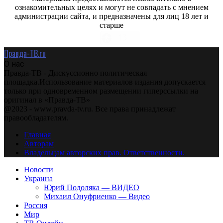
ознакомительных целях и могут не совпадать с мнением
администрации сайта, и предназначены для лиц 18 лет и
старше
Правда-ТВ.ru
О нас
Правда-ТВ - Дискуссионно политическая
площадка.Использование материалов издания допускается
только при одновременном размещении гиперссылки на
оригинал в «Правда-ТВ»
@2023 - www.pravda-tv.ru. Все права принадлежат
правообладателям.
Главная
Авторам
Владельцам авторских прав. Ответственности.
Новости
Украина
Юрий Подоляка — ВИДЕО
Михаил Онуфриенко — Видео
Россия
Мир