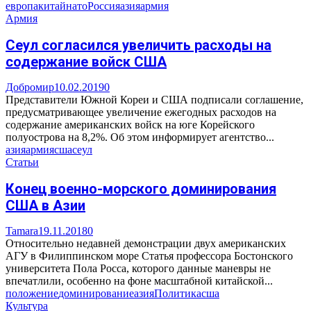
европа
китай
нато
Россия
азия
армия
Армия
Сеул согласился увеличить расходы на
содержание войск США
Добромир
10.02.2019
0
Представители Южной Кореи и США подписали соглашение,
предусматривающее увеличение ежегодных расходов на
содержание американских войск на юге Корейского
полуострова на 8,2%. Об этом информирует агентство...
азия
армия
сша
сеул
Статьи
Конец военно-морского доминирования
США в Азии
Tamara
19.11.2018
0
Относительно недавней демонстрации двух американских
АГУ в Филиппинском море Статья профессора Бостонского
университета Пола Росса, которого данные маневры не
впечатлили, особенно на фоне масштабной китайской...
положение
доминирование
азия
Политика
сша
Культура