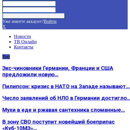
Уже имеете аккаунт?
Войти
X
Новости
ТВ Онлайн
Контакты
Топ
Экс-чиновники Германии, Франции и США
предложили новую…
Пилипсон: кризис в НАТО на Западе называют…
Число заявлений об НЛО в Германии достигло
Мухи в еде и ржавая сантехника сломанные…
В зону СВО поступит новейший боеприпас
«Куб-10МЭ»…