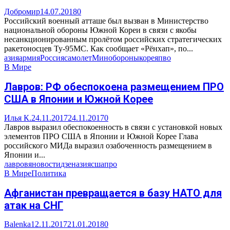
Добромир
14.07.2018
0
Российский военный атташе был вызван в Министерство
национальной обороны Южной Кореи в связи с якобы
несанкционированным пролётом российских стратегических
ракетоносцев Ту-95МС. Как сообщает «Рёнхап», по...
азия
армия
Россия
самолет
Минобороны
корея
пво
В Мире
Лавров: РФ обеспокоена размещением ПРО
США в Японии и Южной Корее
Илья К.
24.11.2017
24.11.2017
0
Лавров выразил обеспокоенность в связи с установкой новых
элементов ПРО США в Японии и Южной Корее Глава
российского МИДа выразил озабоченность размещением в
Японии и...
лавров
яновости
дзен
азия
сша
про
В Мире
Политика
Афганистан превращается в базу НАТО для
атак на СНГ
Balenka
12.11.2017
21.01.2018
0