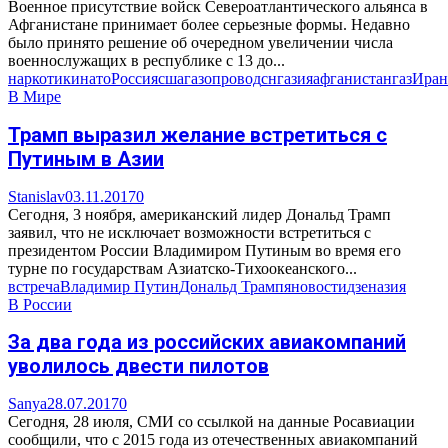
Военное присутствие войск Североатлантического альянса в
Афганистане принимает более серьезные формы. Недавно
было принято решение об очередном увеличении числа
военнослужащих в республике с 13 до...
наркотики
нато
Россия
сша
газопровод
снг
азия
афганистан
газ
Иран
В Мире
Трамп выразил желание встретиться с
Путиным в Азии
Stanislav
03.11.2017
0
Сегодня, 3 ноября, американский лидер Дональд Трамп
заявил, что не исключает возможности встретиться с
президентом России Владимиром Путиным во время его
турне по государствам Азиатско-Тихоокеанского...
встреча
Владимир Путин
Дональд Трамп
яновости
дзен
азия
В России
За два года из российских авиакомпаний
уволилось двести пилотов
Sanya
28.07.2017
0
Сегодня, 28 июля, СМИ со ссылкой на данные Росавиации
сообщили, что с 2015 года из отечественных авиакомпаний