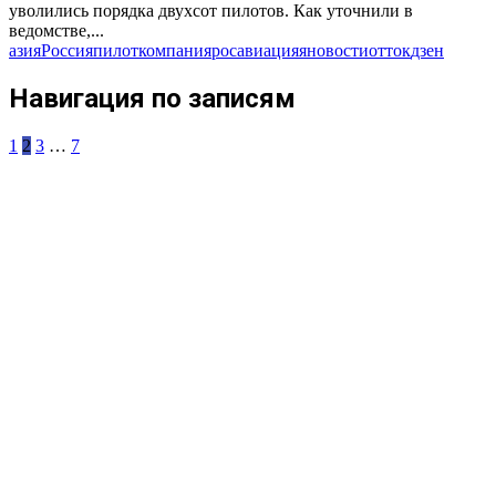
уволились порядка двухсот пилотов. Как уточнили в
ведомстве,...
азия
Россия
пилот
компания
росавиация
яновости
отток
дзен
Навигация по записям
1
2
3
…
7