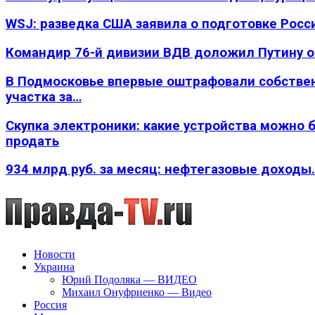
WSJ: разведка США заявила о подготовке Росс
Командир 76-й дивизии ВДВ доложил Путину 
В Подмосковье впервые оштрафовали собстве
участка за…
Скупка электроники: какие устройства можно 
продать
934 млрд руб. за месяц: нефтегазовые доходы
Новости
Украина
Юрий Подоляка — ВИДЕО
Михаил Онуфриенко — Видео
Россия