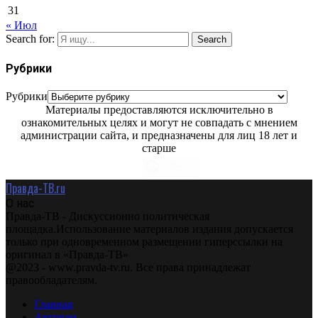
31
« Июл
Search for:
Search
Рубрики
Рубрики
Материалы предоставляются исключительно в
ознакомительных целях и могут не совпадать с мнением
администрации сайта, и предназначены для лиц 18 лет и
старше
Правда-ТВ.ru
О нас
Правда-ТВ - Дискуссионно политическая
площадка.Использование материалов издания допускается
только при одновременном размещении гиперссылки на
оригинал в «Правда-ТВ»
@2023 - www.pravda-tv.ru. Все права принадлежат
правообладателям.
Главная
Авторам