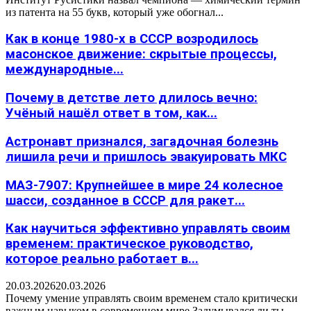
из патента на 55 букв, который уже обогнал...
Как в конце 1980-х в СССР возродилось
масонское движение: скрытые процессы,
международные...
Почему в детстве лето длилось вечно:
Учёный нашёл ответ в том, как...
Астронавт признался, загадочная болезнь
лишила речи и пришлось эвакуировать МКС
МАЗ-7907: Крупнейшее в мире 24 колесное
шасси, созданное в СССР для ракет...
Как научиться эффективно управлять своим
временем: практическое руководство,
которое реально работает в...
20.03.2026
20.03.2026
Почему умение управлять своим временем стало критически
важным навыком в современном мире Задумывался ли ты,...