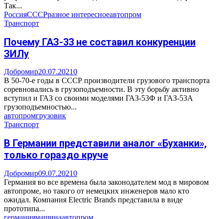
Так...
Россия
СССР
разное интересное
автопром
Транспорт
Почему ГАЗ-33 не составил конкуренции
ЗИЛу
Добромир
20.07.2021
0
В 50-70-е годы в СССР производители грузового транспорта
соревновались в грузоподъемности. В эту борьбу активно
вступил и ГАЗ со своими моделями ГАЗ-53Ф и ГАЗ-53А
грузоподъемностью...
автопром
грузовик
Транспорт
В Германии представили аналог «Буханки»,
только гораздо круче
Добромир
09.07.2021
0
Германия во все времена была законодателем мод в мировом
автопроме, но такого от немецких инженеров мало кто
ожидал. Компания Electric Brands представила в виде
прототипа...
германия
машина
автопром