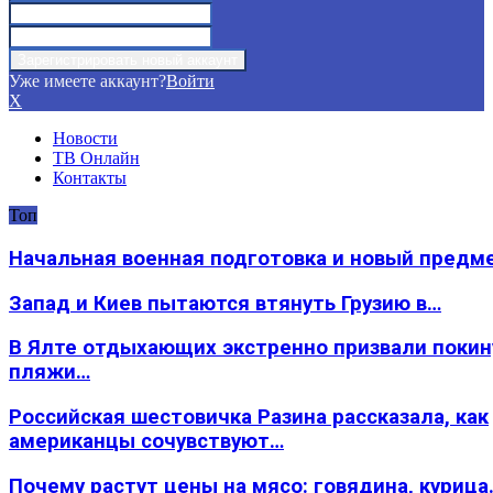
Уже имеете аккаунт?
Войти
X
Новости
ТВ Онлайн
Контакты
Топ
Начальная военная подготовка и новый предм
Запад и Киев пытаются втянуть Грузию в…
В Ялте отдыхающих экстренно призвали покин
пляжи…
Российская шестовичка Разина рассказала, как
американцы сочувствуют…
Почему растут цены на мясо: говядина, курица