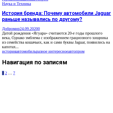
Наука и Техника
История бренда: Почему автомобили Jaguar
раньше назывались по другому?
Добромир
24.09.2020
0
Датой рождения «Ягуара» считаются 20-е годы прошлого
века, Однако эмблема с изображением грациозного хищника
из семейства кошачьих, как и сами буквы Jaguar, появились на
капотах...
история
автомобиль
разное интересное
автопром
Навигация по записям
1
2
…
7