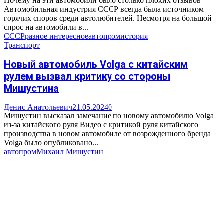
Почему на эти автомобили было столько плохих отзывов
Автомобильная индустрия СССР всегда была источником
горячих споров среди автолюбителей. Несмотря на большой
спрос на автомобили в...
СССР
разное интересное
автопром
история
Транспорт
Новый автомобиль Volga с китайским
рулем вызвал критику со стороны
Мишустина
Денис Анатольевич
21.05.2024
0
Мишустин высказал замечание по новому автомобилю Volga
из-за китайского руля Видео с критикой руля китайского
производства в новом автомобиле от возрожденного бренда
Volga было опубликовано...
автопром
Михаил Мишустин