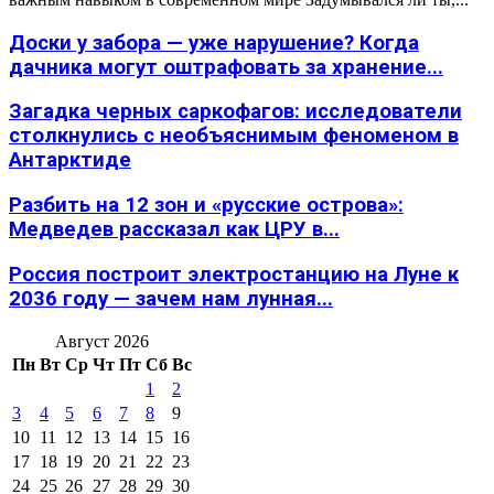
Доски у забора — уже нарушение? Когда
дачника могут оштрафовать за хранение...
Загадка черных саркофагов: исследователи
столкнулись с необъяснимым феноменом в
Антарктиде
Разбить на 12 зон и «русские острова»:
Медведев рассказал как ЦРУ в...
Россия построит электростанцию на Луне к
2036 году — зачем нам лунная...
Август 2026
Пн
Вт
Ср
Чт
Пт
Сб
Вс
1
2
3
4
5
6
7
8
9
10
11
12
13
14
15
16
17
18
19
20
21
22
23
24
25
26
27
28
29
30