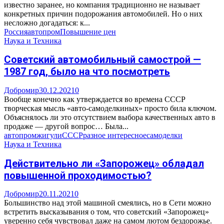
известно заранее, но компания традиционно не называет
конкретных причин подорожания автомобилей. Но о них
несложно догадаться: к...
Россия
автопром
Повышение цен
Наука и Техника
Советский автомобильный самострой —
1987 год, было на что посмотреть
Добромир
30.12.2021
0
Вообще конечно как утверждается во времена СССР
творческая мысль «авто-самоделкиных» просто била ключом.
Объяснялось ли это отсутствием выбора качественных авто в
продаже — другой вопрос… Была...
автопром
жигули
СССР
разное интересное
самоделки
Наука и Техника
Действительно ли «Запорожец» обладал
повышенной проходимостью?
Добромир
20.11.2021
0
Большинство над этой машиной смеялись, но в Сети можно
встретить высказывания о том, что советский «Запорожец»
уверенно себя чувствовал даже на самом лютом бездорожье.