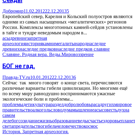
Добромир
11.02.2012
22.12.2013
5
Европейский север, Карелия и Кольский полуостров являются
одними из самых насыщенных «мегалитических» регионов
России. Комплексы многотонных камней-сейдов установлены
в тайге и тундре неведомым народом в...
асы
древние
запретная
археология
история
камни
мегалиты
народ
наследие
древних
наследие предков
наследие предков славяне
Славяне. Родная вера. Веды.
Мировоззрение
БОГ не гад.
Правда-TV.ru
10.01.2012
22.12.2013
6
Сейчас так много говорят о конце света, перечисляются
различные варианты гибели цивилизации. Но многими ещё
по всему миру равнодушно воспринимаются ужасные
экологические боли и проблемы...
проблемы
дети
культура
раздел
добро
любовь
раса
других
мировое
правительство
алкоголь
слово
дума
мышление
асы
совесть
дух
на
самом
деле
бог
созидание
жизнь
образование
веды
счастье
здоровье
плане
света
предательство
гибель
человечество
космос
История. Запретная археология.