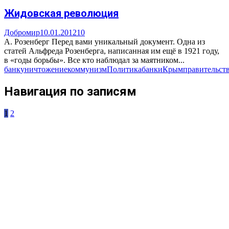
Жидовская революция
Добромир
10.01.2012
10
А. Розенберг Перед вами уникальный документ. Одна из
статей Альфреда Розенберга, написанная им ещё в 1921 году,
в «годы борьбы». Все кто наблюдал за маятником...
банк
уничтожение
коммунизм
Политика
банки
Крым
правительст
Навигация по записям
1
2