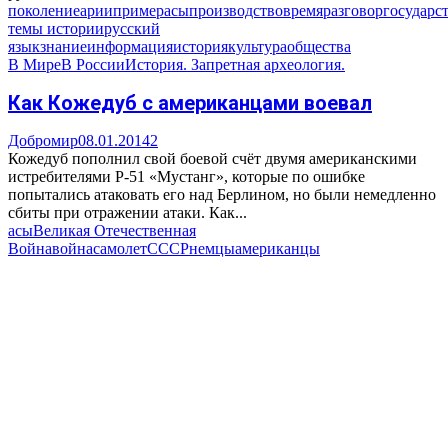
поколение
арии
пример
асы
производство
время
разговор
государс
темы истории
русский
язык
знание
информация
история
культура
общества
В Мире
В России
История. Запретная археология.
Как Кожедуб с американцами воевал
Добромир
08.01.2014
2
Кожедуб пополнил свой боевой счёт двумя американскими
истребителями P-51 «Мустанг», которые по ошибке
попытались атаковать его над Берлином, но были немедленно
сбиты при отражении атаки. Как...
асы
Великая Отечественная
Война
война
самолет
СССР
немцы
американцы