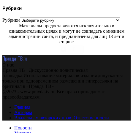
Рубрики
Рубрики
Материалы предоставляются исключительно в
ознакомительных целях и могут не совпадать с мнением
администрации сайта, и предназначены для лиц 18 лет и
старше
Правда-ТВ.ru
О нас
Правда-ТВ - Дискуссионно политическая
площадка.Использование материалов издания допускается
только при одновременном размещении гиперссылки на
оригинал в «Правда-ТВ»
@2023 - www.pravda-tv.ru. Все права принадлежат
правообладателям.
Главная
Авторам
Владельцам авторских прав. Ответственности.
Новости