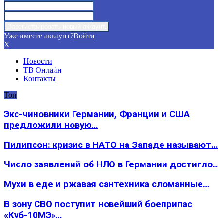
Уже имеете аккаунт?
Войти
X
Новости
ТВ Онлайн
Контакты
Топ
Экс-чиновники Германии, Франции и США
предложили новую…
Пилипсон: кризис в НАТО на Западе называют…
Число заявлений об НЛО в Германии достигло
Мухи в еде и ржавая сантехника сломанные…
В зону СВО поступит новейший боеприпас
«Куб-10МЭ»…