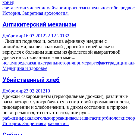
конец
света
летоисчисление
майя
арии
прогноз
асы
реальности
бог
род
вос
История. Запретная археология.
Антикитерский механизм
Добромир
16.03.2012
22.12.2013
2
«Лисипп поднялся и, оставив афинянку наедине с
индийцами, вышел знакомой дорогой к своей келье и
вернулся с большим ящиком из фиолетовой амарантовой
древесины, окованным золотыми...
ислам
предсказания
страны
история
пример
артефакт
традиции
кал
Медицина и здоровье
Убийственный хлеб
Добромир
23.02.2012
10
Дрожжи-сахаромицеты (термофильные дрожжи), различные
расы, которых употребляются в спиртовой промышленности,
пивоварении и хлебопечении, в диком состоянии в природе
не встречаются, то есть это создание рук...
раб
жизнь
рак
алкоголь
жир
реакция
асы
защита
спирт
биолог
кислор
История. Запретная археология.
Сейды