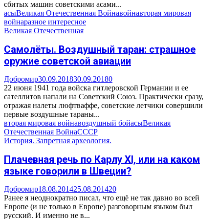
сбитых машин советскими асами...
асы
Великая Отечественная Война
война
вторая мировая
война
разное интересное
Великая Отечественная
Самолёты. Воздушный таран: страшное
оружие советской авиации
Добромир
30.09.2018
30.09.2018
0
22 июня 1941 года войска гитлеровской Германии и ее
сателлитов напали на Советский Союз. Практически сразу,
отражая налеты люфтваффе, советские летчики совершили
первые воздушные тараны...
вторая мировая война
воздушный бой
асы
Великая
Отечественная Война
СССР
История. Запретная археология.
Плачевная речь по Карлу XI, или на каком
языке говорили в Швеции?
Добромир
18.08.2014
25.08.2014
20
Ранее я неоднократно писал, что ещё не так давно во всей
Европе (и не только в Европе) разговорным языком был
русский. И именно не в...