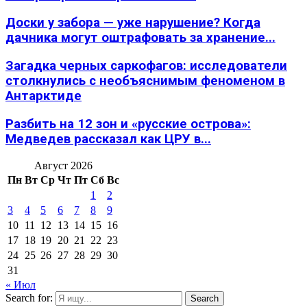
Доски у забора — уже нарушение? Когда
дачника могут оштрафовать за хранение...
Загадка черных саркофагов: исследователи
столкнулись с необъяснимым феноменом в
Антарктиде
Разбить на 12 зон и «русские острова»:
Медведев рассказал как ЦРУ в...
Август 2026
Пн
Вт
Ср
Чт
Пт
Сб
Вс
1
2
3
4
5
6
7
8
9
10
11
12
13
14
15
16
17
18
19
20
21
22
23
24
25
26
27
28
29
30
31
« Июл
Search for:
Search