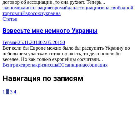
договор об ассоциации, то она рухнет. Теперь...
экономика
интеграция
евромайдан
ассоциация
зона свободной
торговли
Евросоюз
украина
Статьи
Взвесьте мне немного Украины
Герман
25.11.2014
02.05.2015
0
Вот если бы Европе можно было бы раскупить Украину по
небольшим участкам соток по шесть, то дело пошло бы
веселее. Но как только европейцы сосчитали...
Венгрия
европа
кризис
сша
ЕС
санкции
ассоциация
Навигация по записям
1
2
3
4