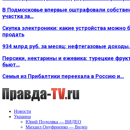
В Подмосковье впервые оштрафовали собстве
участка за…
Скупка электроники: какие устройства можно 
продать
934 млрд руб. за месяц: нефтегазовые доходы
Персики, нектарины и ежевика: турецкие фрук
бьют…
Семья из Прибалтики переехала в Россию и…
Новости
Украина
Юрий Подоляка — ВИДЕО
Михаил Онуфриенко — Видео