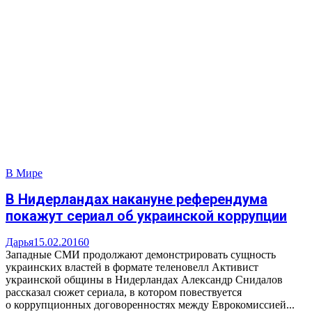
В Мире
В Нидерландах накануне референдума
покажут сериал об украинской коррупции
Дарья
15.02.2016
0
Западные СМИ продолжают демонстрировать сущность
украинских властей в формате теленовелл Активист
украинской общины в Нидерландах Александр Снидалов
рассказал сюжет сериала, в котором повествуется
о коррупционных договоренностях между Еврокомиссией...