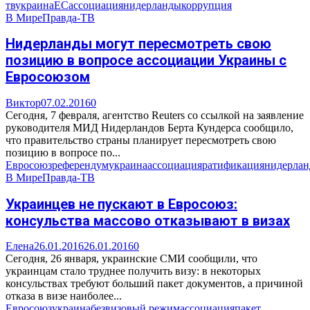
тв
украина
ЕС
ассоциация
нидерланды
коррупция
В Мире
Правда-ТВ
Нидерланды могут пересмотреть свою
позицию в вопросе ассоциации Украины с
Евросоюзом
Виктор
07.02.2016
0
Сегодня, 7 февраля, агентство Reuters со ссылкой на заявление
руководителя МИД Нидерландов Берта Кундерса сообщило,
что правительство страны планирует пересмотреть свою
позицию в вопросе по...
Евросоюз
референдум
украина
ассоциация
ратификация
нидерла
В Мире
Правда-ТВ
Украинцев не пускают в Евросоюз:
консульства массово отказывают в визах
Елена
26.01.2016
26.01.2016
0
Сегодня, 26 января, украинские СМИ сообщили, что
украинцам стало труднее получить визу: в некоторых
консульствах требуют больший пакет документов, а причиной
отказа в визе наиболее...
Евросоюз
украина
безвизовый режим
ассоциация
пакет