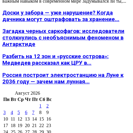
важным навыком в современном мире Задумывался ли ты,...
Доски у забора — уже нарушение? Когда
дачника могут оштрафовать за хранение...
Загадка черных саркофагов: исследователи
столкнулись с необъяснимым феноменом в
Антарктиде
Разбить на 12 зон и «русские острова»:
Медведев рассказал как ЦРУ в...
Россия построит электростанцию на Луне к
2036 году — зачем нам лунная...
Август 2026
Пн
Вт
Ср
Чт
Пт
Сб
Вс
1
2
3
4
5
6
7
8
9
10
11
12
13
14
15
16
17
18
19
20
21
22
23
24
25
26
27
28
29
30