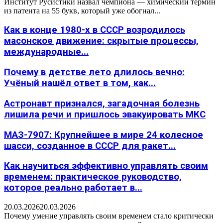
Институт Русистики назвал чемпиона — химический термин
из патента на 55 букв, который уже обогнал...
Как в конце 1980-х в СССР возродилось
масонское движение: скрытые процессы,
международные...
Почему в детстве лето длилось вечно:
Учёный нашёл ответ в том, как...
Астронавт признался, загадочная болезнь
лишила речи и пришлось эвакуировать МКС
МАЗ-7907: Крупнейшее в мире 24 колесное
шасси, созданное в СССР для ракет...
Как научиться эффективно управлять своим
временем: практическое руководство,
которое реально работает в...
20.03.2026
20.03.2026
Почему умение управлять своим временем стало критически