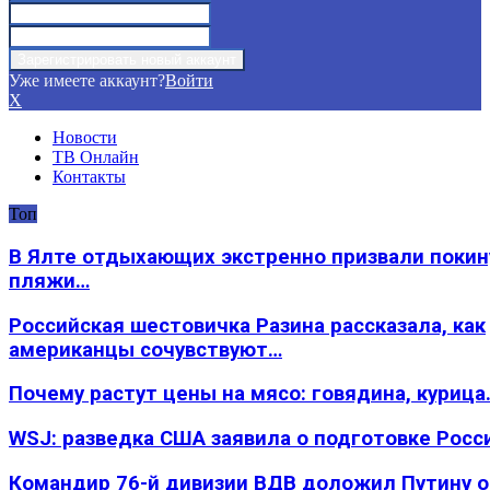
Уже имеете аккаунт?
Войти
X
Новости
ТВ Онлайн
Контакты
Топ
В Ялте отдыхающих экстренно призвали покин
пляжи…
Российская шестовичка Разина рассказала, как
американцы сочувствуют…
Почему растут цены на мясо: говядина, курица
WSJ: разведка США заявила о подготовке Росс
Командир 76-й дивизии ВДВ доложил Путину 