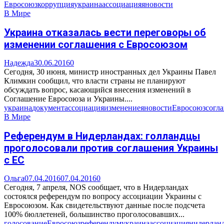
Евросоюз
коррупция
украина
ассоциация
яновости
В Мире
Украина отказалась вести переговоры об
изменении соглашения с Евросоюзом
Надежда
30.06.2016
0
Сегодня, 30 июня, министр иностранных дел Украины Павел
Климкин сообщил, что власти страны не планируют
обсуждать вопрос, касающийся внесения изменений в
Соглашение Евросоюза и Украины....
украина
документ
ассоциация
изменение
яновости
Евросоюз
согл
В Мире
Референдум в Нидерландах: голландцы
проголосовали против соглашения Украины
с ЕС
Ольга
07.04.2016
07.04.2016
0
Сегодня, 7 апреля, NOS сообщает, что в Нидерландах
состоялся референдум по вопросу ассоциации Украины с
Евросоюзом. Как свидетельствуют данные после подсчета
100% бюллетеней, большинство проголосовавших...
голосование
Евросоюз
референдум
украина
ассоциация
нидерлан