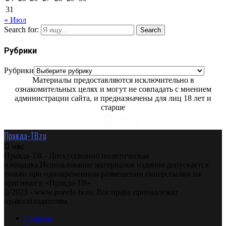
31
« Июл
Search for:
Search
Рубрики
Рубрики
Материалы предоставляются исключительно в
ознакомительных целях и могут не совпадать с мнением
администрации сайта, и предназначены для лиц 18 лет и
старше
Правда-ТВ.ru
О нас
Правда-ТВ - Дискуссионно политическая
площадка.Использование материалов издания допускается
только при одновременном размещении гиперссылки на
оригинал в «Правда-ТВ»
@2023 - www.pravda-tv.ru. Все права принадлежат
правообладателям.
Главная