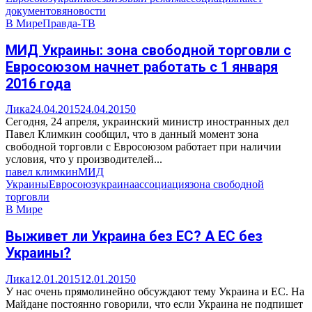
документов
яновости
В Мире
Правда-ТВ
МИД Украины: зона свободной торговли с
Евросоюзом начнет работать с 1 января
2016 года
Лика
24.04.2015
24.04.2015
0
Сегодня, 24 апреля, украинский министр иностранных дел
Павел Климкин сообщил, что в данный момент зона
свободной торговли с Евросоюзом работает при наличии
условия, что у производителей...
павел климкин
МИД
Украины
Евросоюз
украина
ассоциация
зона свободной
торговли
В Мире
Выживет ли Украина без ЕС? А ЕС без
Украины?
Лика
12.01.2015
12.01.2015
0
У нас очень прямолинейно обсуждают тему Украина и ЕС. На
Майдане постоянно говорили, что если Украина не подпишет