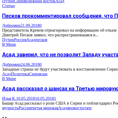
Путин
Сирия
ближний восток
Асад
Статьи
Песков прокомментировал сообщения, что П
Добромир
21.09.2018
0
Представитель Кремля отреагировал на информацию об отказе
Дмитрий Песков заявил, что распространившаяся в...
Путин
Россия
Асад
песков
В Мире
Асад заверил, что не позволит Западу участ
Добромир
24.06.2018
0
Западные страны не будут участвовать в восстановлении Сирии
Асад
Политика
Сирия
сша
В Мире
Асад рассказал о шансах на Третью мировую
Илья К.
10.05.2018
10.05.2018
1
Башар Асад рассказал о роли США в Сирии и поблагодарил Росс
мудрость
Россия
третья мировая
Асад
яновости
дзен