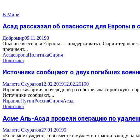
В Мире
Асад рассказал об опасности для Европы в с
Добромир
09.11.2019
0
Опаснее всего для Европы — поддерживать в Сирии террористо
президент...
Асад
европа
Политика
Сирия
Политика
Источники сообщают о двух погибших военны
Малюта Скуратов
12.02.2019
12.02.2019
0
Израильская армия в очередной раз обстреляла сирийскую тер
Источники сообщают,...
Израиль
Путин
Россия
Сирия
Асад
Политика
Асме Аль-Асад провели операцию по удален
Малюта Скуратов
27.01.2019
0
«Если мне суждено, то я вместе с мужем и страной взойду на к