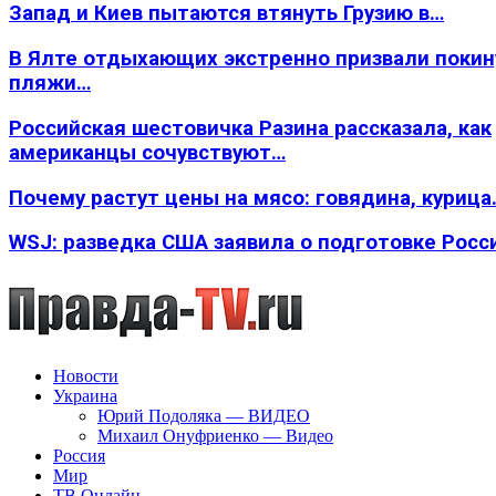
Запад и Киев пытаются втянуть Грузию в…
В Ялте отдыхающих экстренно призвали покин
пляжи…
Российская шестовичка Разина рассказала, как
американцы сочувствуют…
Почему растут цены на мясо: говядина, курица
WSJ: разведка США заявила о подготовке Росс
Новости
Украина
Юрий Подоляка — ВИДЕО
Михаил Онуфриенко — Видео
Россия
Мир
ТВ Онлайн