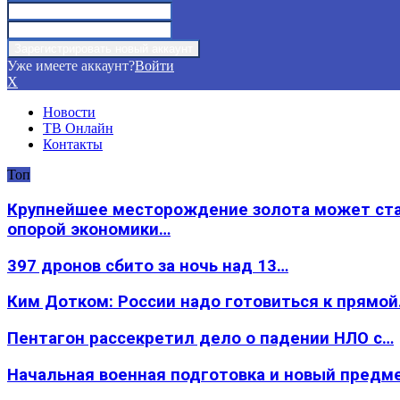
Уже имеете аккаунт?
Войти
X
Новости
ТВ Онлайн
Контакты
Топ
Крупнейшее месторождение золота может ст
опорой экономики…
397 дронов сбито за ночь над 13…
Ким Дотком: России надо готовиться к прямо
Пентагон рассекретил дело о падении НЛО с…
Начальная военная подготовка и новый предм