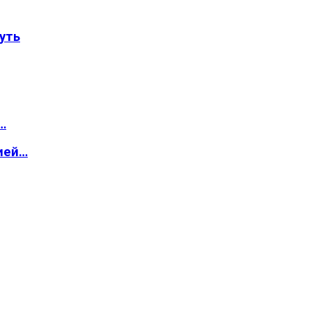
уть
…
ией…