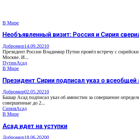
В Мире
Необъявленный визит: Россия и Сирия свер
Добромир
14.09.2021
0
Президент России Владимир Путин провëл встречу с сирийским 
Москве. И...
Путин
Асад
В Мире
Президент Сирии подписал указ о всеобщей
Добромир
02.05.2021
0
Башар Асад подписал указ об амнистии за совершение определ
совершенные до 2...
Сирия
Асад
В Мире
Асад идет на уступки
Добромир
18.06.2020
0