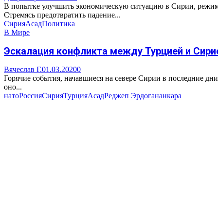
В попытке улучшить экономическую ситуацию в Сирии, режим
Стремясь предотвратить падение...
Сирия
Асад
Политика
В Мире
Эскалация конфликта между Турцией и Сирие
Вячеслав Г.
01.03.2020
0
Горячие события, начавшиеся на севере Сирии в последние дни
оно...
нато
Россия
Сирия
Турция
Асад
Реджеп Эрдоган
анкара