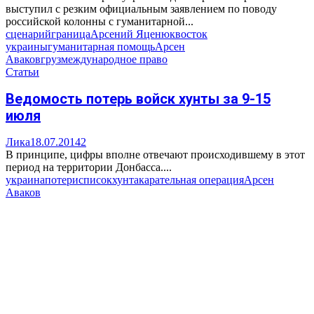
выступил с резким официальным заявлением по поводу
российской колонны с гуманитарной...
сценарий
граница
Арсений Яценюк
восток
украины
гуманитарная помощь
Арсен
Аваков
груз
международное право
Статьи
Ведомость потерь войск хунты за 9-15
июля
Лика
18.07.2014
2
В принципе, цифры вполне отвечают происходившему в этот
период на территории Донбасса....
украина
потери
список
хунта
карательная операция
Арсен
Аваков