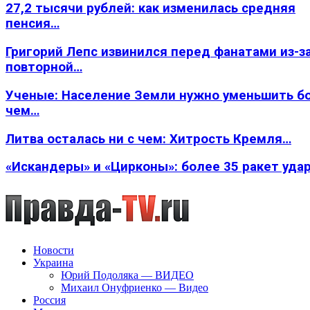
27,2 тысячи рублей: как изменилась средняя
пенсия…
Григорий Лепс извинился перед фанатами из-з
повторной…
Ученые: Население Земли нужно уменьшить б
чем…
Литва осталась ни с чем: Хитрость Кремля…
«Искандеры» и «Цирконы»: более 35 ракет уда
Новости
Украина
Юрий Подоляка — ВИДЕО
Михаил Онуфриенко — Видео
Россия