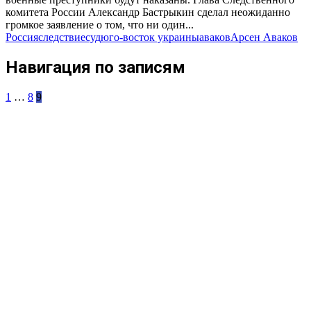
комитета России Александр Бастрыкин сделал неожиданно
громкое заявление о том, что ни один...
Россия
следствие
суд
юго-восток украины
аваков
Арсен Аваков
Навигация по записям
1
…
8
9