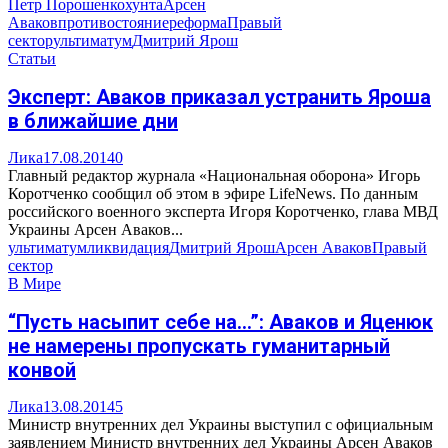
Петр Порошенко
хунта
Арсен
Аваков
противостояние
реформа
Правый
сектор
ультиматум
Дмитрий Ярош
Статьи
Эксперт: Аваков приказал устранить Яроша
в ближайшие дни
Лика
17.08.2014
0
Главный редактор журнала «Национальная оборона» Игорь
Коротченко сообщил об этом в эфире LifeNews. По данным
российского военного эксперта Игоря Коротченко, глава МВД
Украины Арсен Аваков...
ультиматум
ликвидация
Дмитрий Ярош
Арсен Аваков
Правый
сектор
В Мире
“Пусть насыпит себе на…”: Аваков и Яценюк
не намерены пропускать гуманитарный
конвой
Лика
13.08.2014
5
Министр внутренних дел Украины выступил с официальным
заявлением Министр внутренних дел Украины Арсен Аваков