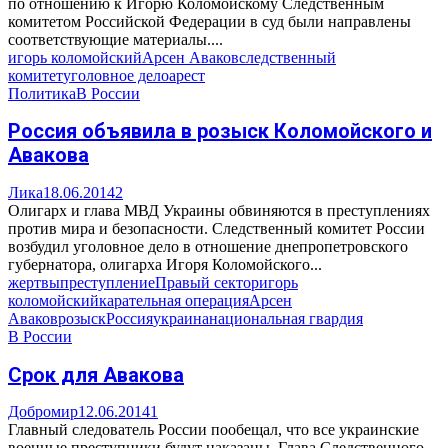
по отношению к Игорю Коломойскому Следственным
комитетом Российской Федерации в суд были направлены
соответствующие материалы....
игорь коломойский
Арсен Аваков
следственный
комитет
уголовное дело
арест
Политика
В России
Россия объявила в розыск Коломойского и
Авакова
Лика
18.06.2014
2
Олигарх и глава МВД Украины обвиняются в преступлениях
против мира и безопасности. Следственный комитет России
возбудил уголовное дело в отношение днепропетровского
губернатора, олигарха Игоря Коломойского...
жертвы
преступление
Правый сектор
игорь
коломойский
карательная операция
Арсен
Аваков
розыск
Россия
украина
национальная гвардия
В России
Срок для Авакова
Добромир
12.06.2014
1
Главный следователь России пообещал, что все украинские
военные преступники будут наказаны. Глава Следственного