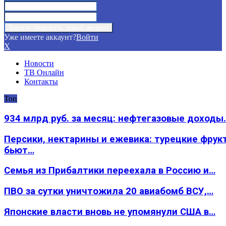
Уже имеете аккаунт?
Войти
X
Новости
ТВ Онлайн
Контакты
Топ
934 млрд руб. за месяц: нефтегазовые доходы
Персики, нектарины и ежевика: турецкие фрук
бьют…
Семья из Прибалтики переехала в Россию и…
ПВО за сутки уничтожила 20 авиабомб ВСУ,…
Японские власти вновь не упомянули США в…