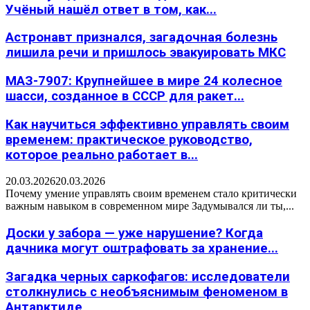
Учёный нашёл ответ в том, как...
Астронавт признался, загадочная болезнь
лишила речи и пришлось эвакуировать МКС
МАЗ-7907: Крупнейшее в мире 24 колесное
шасси, созданное в СССР для ракет...
Как научиться эффективно управлять своим
временем: практическое руководство,
которое реально работает в...
20.03.2026
20.03.2026
Почему умение управлять своим временем стало критически
важным навыком в современном мире Задумывался ли ты,...
Доски у забора — уже нарушение? Когда
дачника могут оштрафовать за хранение...
Загадка черных саркофагов: исследователи
столкнулись с необъяснимым феноменом в
Антарктиде