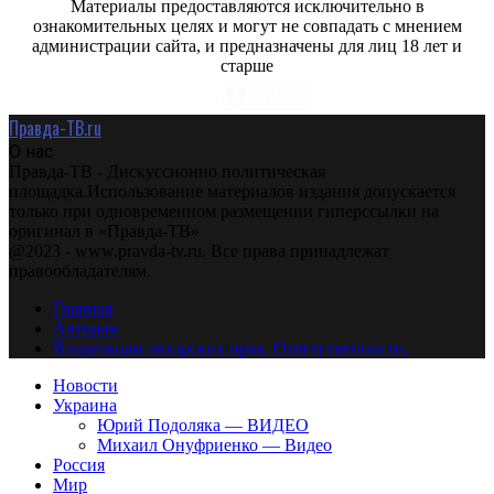
Материалы предоставляются исключительно в
ознакомительных целях и могут не совпадать с мнением
администрации сайта, и предназначены для лиц 18 лет и
старше
Правда-ТВ.ru
О нас
Правда-ТВ - Дискуссионно политическая
площадка.Использование материалов издания допускается
только при одновременном размещении гиперссылки на
оригинал в «Правда-ТВ»
@2023 - www.pravda-tv.ru. Все права принадлежат
правообладателям.
Главная
Авторам
Владельцам авторских прав. Ответственности.
Новости
Украина
Юрий Подоляка — ВИДЕО
Михаил Онуфриенко — Видео
Россия
Мир