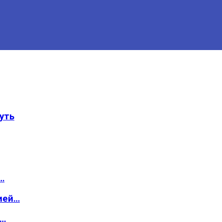
уть
…
ией…
о…