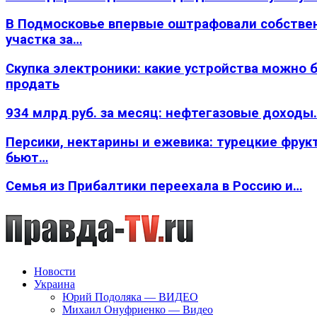
В Подмосковье впервые оштрафовали собстве
участка за…
Скупка электроники: какие устройства можно 
продать
934 млрд руб. за месяц: нефтегазовые доходы
Персики, нектарины и ежевика: турецкие фрук
бьют…
Семья из Прибалтики переехала в Россию и…
Новости
Украина
Юрий Подоляка — ВИДЕО
Михаил Онуфриенко — Видео