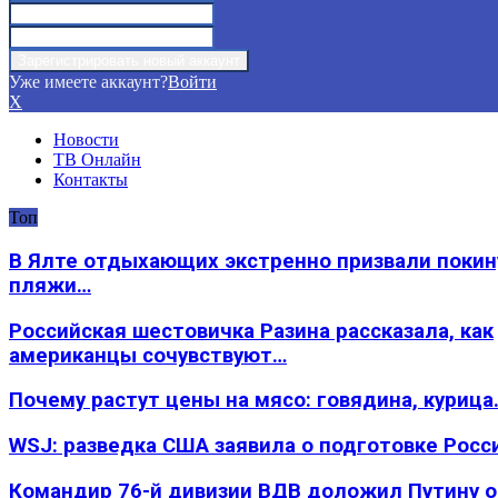
Уже имеете аккаунт?
Войти
X
Новости
ТВ Онлайн
Контакты
Топ
В Ялте отдыхающих экстренно призвали покин
пляжи…
Российская шестовичка Разина рассказала, как
американцы сочувствуют…
Почему растут цены на мясо: говядина, курица
WSJ: разведка США заявила о подготовке Росс
Командир 76-й дивизии ВДВ доложил Путину 