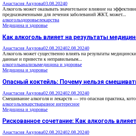
Анастасия Акулова
03.08.2024
0
Алкоголь может оказывать значительное влияние на эффективн
предназначенными для лечения заболеваний ЖКТ, может...
алкоголь
здоровье
лекарства
Медицина и здоровье
Как алкоголь влияет на результаты медицин
Анастасия Акулова
02.08.2024
02.08.2024
0
Алкоголь может существенно влиять на результаты медицински
данные и привести к неправильным...
алкоголь
анализы
медицина и здоровье
Медицина и здоровье
Опасный коктейль: Почему нельзя смешивать
Анастасия Акулова
02.08.2024
02.08.2024
0
Смешивание алкоголя и лекарств — это опасная практика, котор
алкоголь
лекарства
разное интересное
Медицина и здоровье
Рискованное сочетание: Как алкоголь влия
Анастасия Акулова
02.08.2024
02.08.2024
0