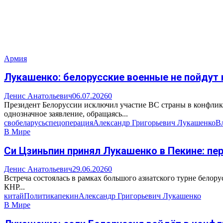
Армия
Лукашенко: белорусские военные не пойдут н
Денис Анатольевич
06.07.2026
0
Президент Белоруссии исключил участие ВС страны в конфлик
однозначное заявление, обращаясь...
сво
беларусь
спецоперация
Александр Григорьевич Лукашенко
В
В Мире
Си Цзиньпин принял Лукашенко в Пекине: п
Денис Анатольевич
29.06.2026
0
Встреча состоялась в рамках большого азиатского турне белор
КНР...
китай
Политика
пекин
Александр Григорьевич Лукашенко
В Мире