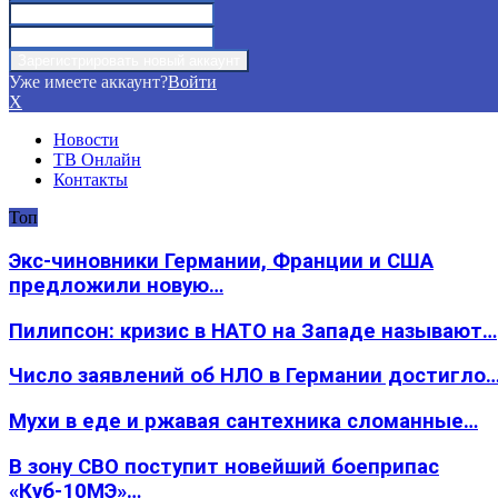
Уже имеете аккаунт?
Войти
X
Новости
ТВ Онлайн
Контакты
Топ
Экс-чиновники Германии, Франции и США
предложили новую…
Пилипсон: кризис в НАТО на Западе называют…
Число заявлений об НЛО в Германии достигло
Мухи в еде и ржавая сантехника сломанные…
В зону СВО поступит новейший боеприпас
«Куб-10МЭ»…