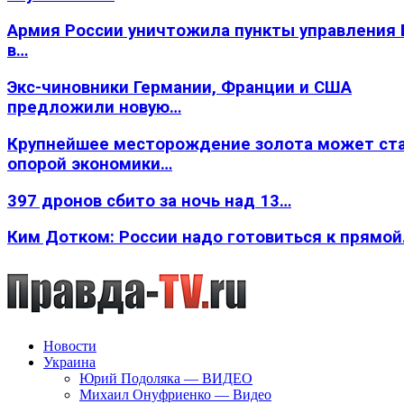
Армия России уничтожила пункты управления
в…
Экс-чиновники Германии, Франции и США
предложили новую…
Крупнейшее месторождение золота может ст
опорой экономики…
397 дронов сбито за ночь над 13…
Ким Дотком: России надо готовиться к прямо
Новости
Украина
Юрий Подоляка — ВИДЕО
Михаил Онуфриенко — Видео