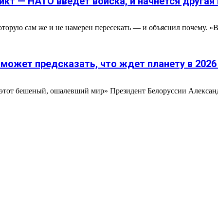
кт — НАТО введёт войска, и начнётся другая
торую сам же и не намерен пересекать — и объяснил почему. «
может предсказать, что ждет планету в 2026
я этот бешеный, ошалевший мир» Президент Белоруссии Александ