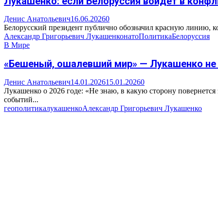
Лукашенко: если Белоруссия войдёт в конфли
Денис Анатольевич
16.06.2026
0
Белорусский президент публично обозначил красную линию, ко
Александр Григорьевич Лукашенко
нато
Политика
Белоруссия
В Мире
«Бешеный, ошалевший мир» — Лукашенко не 
Денис Анатольевич
14.01.2026
15.01.2026
0
Лукашенко о 2026 годе: «Не знаю, в какую сторону повернетс
событий...
геополитика
лукашенко
Александр Григорьевич Лукашенко