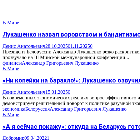
В Мире
Лукашенко назвал воровством и бандитизмо
Денис Анатольевич
28.10.2025
01.11.2025
0
Президент Белоруссии Александр Лукашенко резко раскритико
прозвучало на III Минской международной конференции...
финансы
Александр Григорьевич Лукашенко
В Мире
«Ни копейки на барахло!»: Лукашенко озвучи
Денис Анатольевич
15.01.2025
0
В современных экономических реалиях вопрос эффективного ис
демонстрирует решительный поворот к политике разумной экон
экономика
Белоруссия
Александр Григорьевич Лукашенко
В Мире
«А я сейчас покажу»: откуда на Беларусь го
Добромир
09.04.2022
1