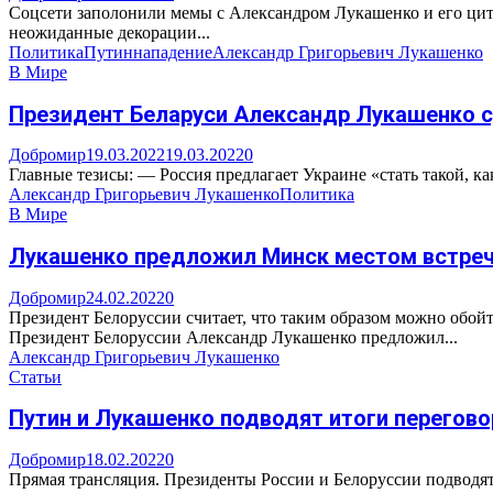
Соцсети заполонили мемы с Александром Лукашенко и его цита
неожиданные декорации...
Политика
Путин
нападение
Александр Григорьевич Лукашенко
В Мире
Президент Беларуси Александр Лукашенко сд
Добромир
19.03.2022
19.03.2022
0
Главные тезисы: — Россия предлагает Украине «стать такой, к
Александр Григорьевич Лукашенко
Политика
В Мире
Лукашенко предложил Минск местом встречи
Добромир
24.02.2022
0
Президент Белоруссии считает, что таким образом можно обой
Президент Белоруссии Александр Лукашенко предложил...
Александр Григорьевич Лукашенко
Статьи
Путин и Лукашенко подводят итоги перегово
Добромир
18.02.2022
0
Прямая трансляция. Президенты России и Белоруссии подводя