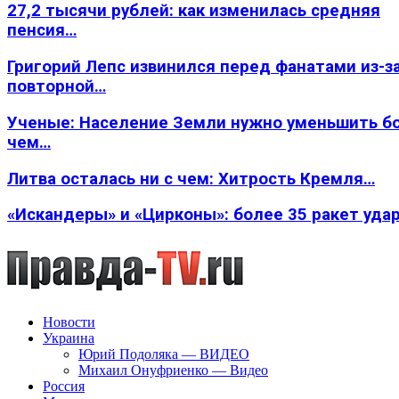
27,2 тысячи рублей: как изменилась средняя
пенсия…
Григорий Лепс извинился перед фанатами из-з
повторной…
Ученые: Население Земли нужно уменьшить б
чем…
Литва осталась ни с чем: Хитрость Кремля…
«Искандеры» и «Цирконы»: более 35 ракет уда
Новости
Украина
Юрий Подоляка — ВИДЕО
Михаил Онуфриенко — Видео
Россия