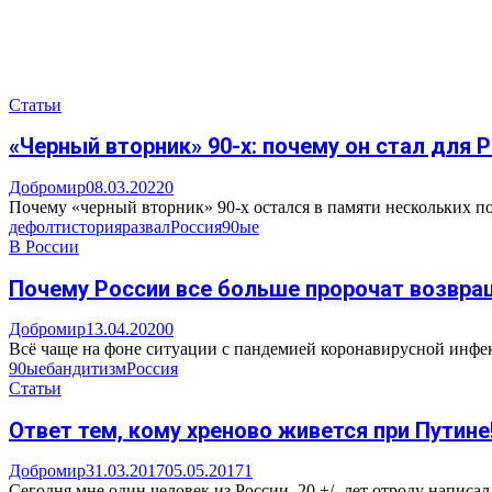
Статьи
«Черный вторник» 90-х: почему он стал для
Добромир
08.03.2022
0
Почему «черный вторник» 90-х остался в памяти нескольких по
дефолт
история
развал
Россия
90ые
В России
Почему России все больше пророчат возвращ
Добромир
13.04.2020
0
Всё чаще на фоне ситуации с пандемией коронавирусной инфекц
90ые
бандитизм
Россия
Статьи
Ответ тем, кому хреново живется при Путине
Добромир
31.03.2017
05.05.2017
1
Сегодня мне один человек из России, 20 +/- лет отроду написал