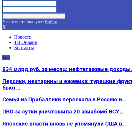
Уже имеете аккаунт?
Войти
X
Новости
ТВ Онлайн
Контакты
Топ
934 млрд руб. за месяц: нефтегазовые доходы
Персики, нектарины и ежевика: турецкие фрук
бьют…
Семья из Прибалтики переехала в Россию и…
ПВО за сутки уничтожила 20 авиабомб ВСУ,…
Японские власти вновь не упомянули США в…