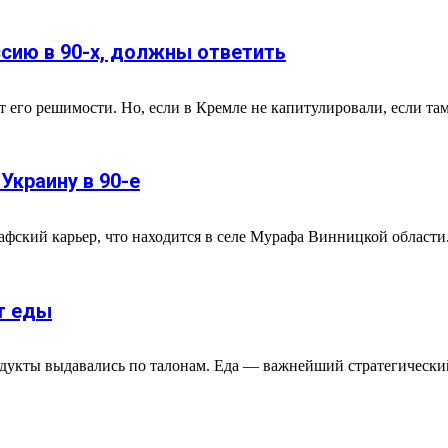
ссию в 90-х, должны ответить
 его решимости. Но, если в Кремле не капитулировали, если там 
Украину в 90-е
фский карьер, что находится в селе Мурафа Винницкой области.
т еды
одукты выдавались по талонам. Еда — важнейший стратегический