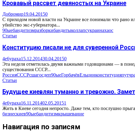
Кровавый рассвет девяностых на Украине
Добромир
19.04.2015
0
С приходом новой власти на Украине все понимали что рано 
убийство экс-губернатора...
90ые
бандитизм
разборки
бандиты
коллапс
украина
хаос
Статьи
Конституцию писали не для суверенной Росс
4e6ypaxa
15.12.2014
30.04.2015
0
Эта неделя отметилась двумя важными годовщинами — в понед
существования СССР...
Россия
СССР
сша
госдеп
90ые
Горбачёв
Ельцин
конституция
путч
р
Статьи
Будущее киевлян туманно и тревожно. Замет
4e6ypaxa
16.11.2014
02.05.2015
1
Жить в Киеве сегодня непросто. Даже тем, кто послушно прыгал
бизнес
киев
90ые
бандитизм
крышевание
Навигация по записям