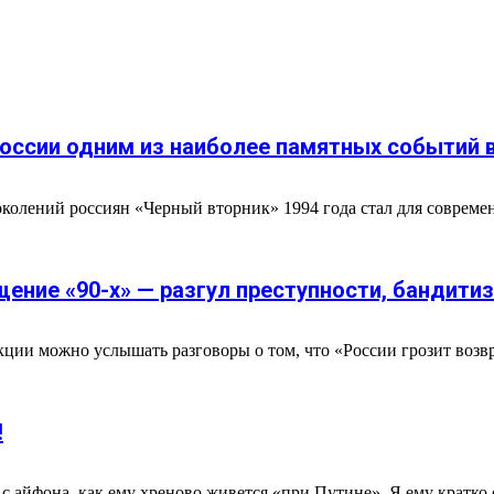
 России одним из наиболее памятных событий 
колений россиян «Черный вторник» 1994 года стал для современ
ение «90-х» — разгул преступности, бандитиз
ии можно услышать разговоры о том, что «России грозит возвращ
!
 с айфона, как ему хреново живется «при Путине». Я ему кратко о