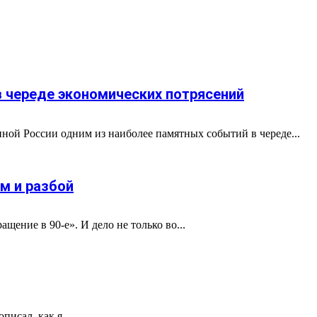
в череде экономических потрясений
ной России одним из наиболее памятных событий в череде...
м и разбой
ение в 90-е». И дело не только во...
писал, как я...