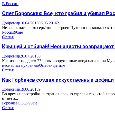
В России
Олег Боровских: Все, кто грабил и убивал Ро
Добромир
10.04.2016
06.05.2016
2
Не знаю, насколько серьёзно настроен Путин и насколько хватит
Россия
90ые
Статьи
Крышуй и отбирай! Неонацисты возвращают 
Добромир
26.07.2015
0
Как известно, днем 23 июля вооруженные люди напали на Мура
неонацисты
украина
90ые
бандитизм
Статьи
Как Горбачёв создал искусственный дефици
Добромир
19.06.2015
9
Во время перестройки в стране нарочно сделали так, чтобы пр
от него...
Горбачёв
СССР
90ые
Статьи