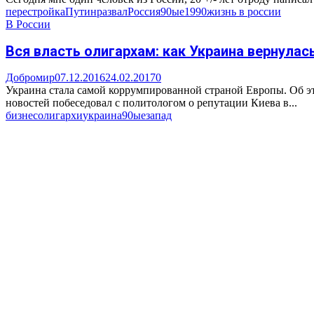
перестройка
Путин
развал
Россия
90ые
1990
жизнь в россии
В России
Вся власть олигархам: как Украина вернулась
Добромир
07.12.2016
24.02.2017
0
Украина стала самой коррумпированной страной Европы. Об эт
новостей побеседовал с политологом о репутации Киева в...
бизнес
олигархи
украина
90ые
запад