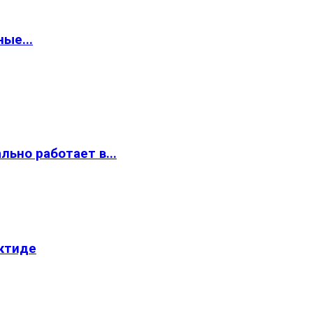
ые...
ьно работает в...
ктиде