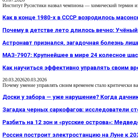
Институт Русистики назвал чемпиона — химический термин из п
Как в конце 1980-х в СССР возродилось масон
Почему в детстве лето длилось вечно: Учёный н
Астронавт признался, загадочная болезнь лиш
МАЗ-7907: Крупнейшее в мире 24 колесное шасс
Как научиться эффективно управлять своим вре
20.03.2026
20.03.2026
Почему умение управлять своим временем стало критически ва
Доски у забора — уже нарушение? Когда дачник
Загадка черных саркофагов: исследователи с
Разбить на 12 зон и «русские острова»: Медведе
Россия построит электростанцию на Луне к 203