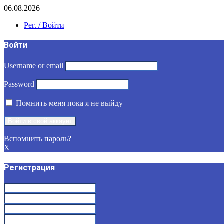
06.08.2026
Рег. / Войти
Войти
Username or email
Password
Помнить меня пока я не выйду
Вспомнить пароль?
X
Регистрация