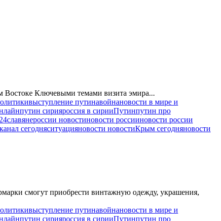
м Востоке Ключевыми темами визита эмира...
политики
выступление путина
война
новости в мире и
нлайн
путин сирия
россия в сирии
Путин
путин про
24
славяне
россии новости
новости россии
новости россии
канал сегодня
ситуация
новости новости
Крым сегодня
новости
рмарки смогут приобрести винтажную одежду, украшения,
политики
выступление путина
война
новости в мире и
нлайн
путин сирия
россия в сирии
Путин
путин про