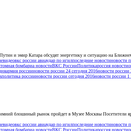
Путин и эмир Катара обсудят энергетику и ситуацию на Ближне
ие
видео
вкс россии авиаудар по игил
последние новости
новости 
атомная бомба
риа новости
ВКС России
Политика
россия новости
о
дня
армия россии
новости россии 24 сегодня 2016
новости россии 
s
политика россии
новости россии сегодня 2016
новости россии 1 
 Зимний блошиный рынок пройдет в Музее Москвы Посетители я
ие
видео
вкс россии авиаудар по игил
последние новости
новости 
атомная бомба
риа новости
ВКС России
Политика
россия новости
о