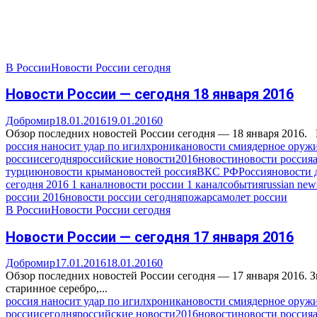
В России
Новости России сегодня
Новости России — сегодня 18 января 2016
Добромир
18.01.2016
19.01.2016
0
Обзор последних новостей России сегодня — 18 января 2016. 
россия наносит удар по игил
хроника
новости сми
ядерное оруж
россии
сегодня
российские новости
2016
новости
новости россия
турцию
новости крыма
новостей россия
ВКС РФ
Россия
новости 
сегодня 2016 1 канал
новости россии 1 канал
события
russian new
россии 2016
новости россии сегодня
пожар
самолет россии
В России
Новости России сегодня
Новости России — сегодня 17 января 2016
Добромир
17.01.2016
18.01.2016
0
Обзор последних новостей России сегодня — 17 января 2016.
старинное серебро,...
россия наносит удар по игил
хроника
новости сми
ядерное оруж
россии
сегодня
российские новости
2016
новости
новости россия