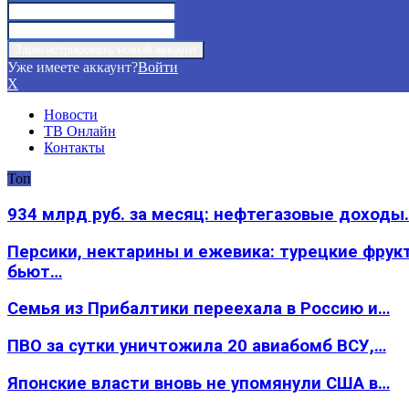
Уже имеете аккаунт?
Войти
X
Новости
ТВ Онлайн
Контакты
Топ
934 млрд руб. за месяц: нефтегазовые доходы
Персики, нектарины и ежевика: турецкие фрук
бьют…
Семья из Прибалтики переехала в Россию и…
ПВО за сутки уничтожила 20 авиабомб ВСУ,…
Японские власти вновь не упомянули США в…