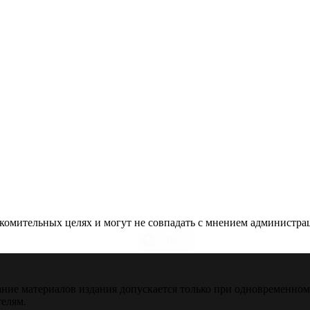
омительных целях и могут не совпадать с мнением администраци
ние материалов издания допускается только при одновременно
телям.