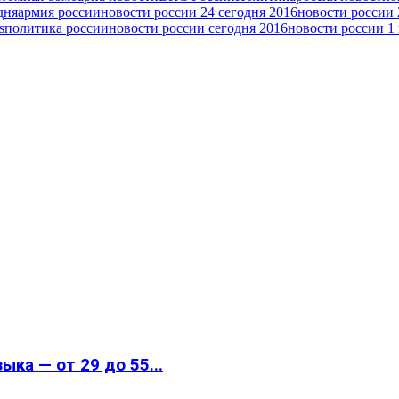
дня
армия россии
новости россии 24 сегодня 2016
новости россии 
s
политика россии
новости россии сегодня 2016
новости россии 1 
ка — от 29 до 55...