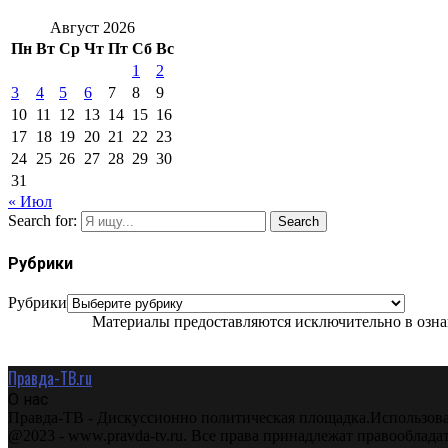
Август 2026
Пн
Вт
Ср
Чт
Пт
Сб
Вс
1
2
3
4
5
6
7
8
9
10
11
12
13
14
15
16
17
18
19
20
21
22
23
24
25
26
27
28
29
30
31
« Июл
Search for:
Search
Рубрики
Рубрики
Материалы предоставляются исключительно в ознак
Правда-ТВ.ru
О нас
Правда-ТВ - Дискуссионно политическая площадка.Использова
@2023 - www.pravda-tv.ru. Все права принадлежат правооблада