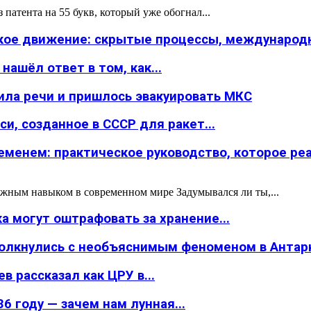
атента на 55 букв, который уже обогнал...
ское движение: скрытые процессы, международн
ашёл ответ в том, как...
ила речи и пришлось эвакуировать МКС
и, созданное в СССР для ракет...
менем: практическое руководство, которое реал
жным навыком в современном мире Задумывался ли ты,...
а могут оштрафовать за хранение...
толкнулись с необъяснимым феноменом в Антар
в рассказал как ЦРУ в...
6 году — зачем нам лунная...