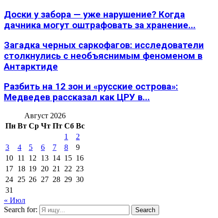
Доски у забора — уже нарушение? Когда
дачника могут оштрафовать за хранение...
Загадка черных саркофагов: исследователи
столкнулись с необъяснимым феноменом в
Антарктиде
Разбить на 12 зон и «русские острова»:
Медведев рассказал как ЦРУ в...
Август 2026
Пн
Вт
Ср
Чт
Пт
Сб
Вс
1
2
3
4
5
6
7
8
9
10
11
12
13
14
15
16
17
18
19
20
21
22
23
24
25
26
27
28
29
30
31
« Июл
Search for:
Search