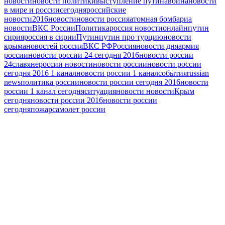
новости
новости политики
выступление путина
война
новости
в мире и россии
сегодня
российские
новости
2016
новости
новости россия
атомная бомба
риа
новости
ВКС России
Политика
россия новости
онлайн
путин
сирия
россия в сирии
Путин
путин про турцию
новости
крыма
новостей россия
ВКС РФ
Россия
новости дня
армия
россии
новости россии 24 сегодня 2016
новости россии
24
славяне
россии новости
новости россии
новости россии
сегодня 2016 1 канал
новости россии 1 канал
события
russian
news
политика россии
новости россии сегодня 2016
новости
россии 1 канал сегодня
ситуация
новости новости
Крым
сегодня
новости россии 2016
новости россии
сегодня
пожар
самолет россии