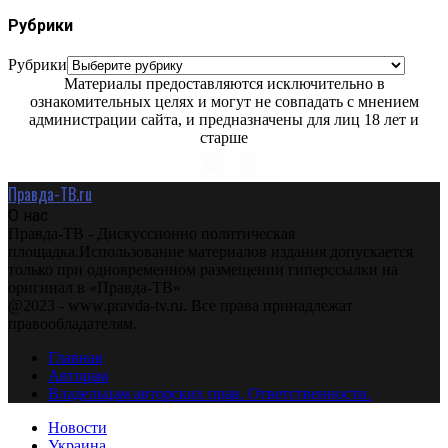
Рубрики
Рубрики
Материалы предоставляются исключительно в
ознакомительных целях и могут не совпадать с мнением
администрации сайта, и предназначены для лиц 18 лет и
старше
Правда-ТВ.ru
О нас
Правда-ТВ - Дискуссионно политическая
площадка.Использование материалов издания допускается
только при одновременном размещении гиперссылки на
оригинал в «Правда-ТВ»
@2023 - www.pravda-tv.ru. Все права принадлежат
правообладателям.
Главная
Авторам
Владельцам авторских прав. Ответственности.
Новости
Украина