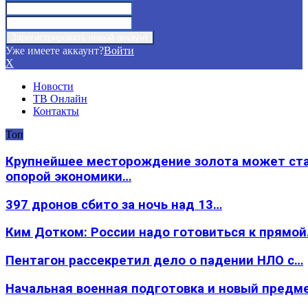
Уже имеете аккаунт?
Войти
X
Новости
ТВ Онлайн
Контакты
Топ
Крупнейшее месторождение золота может ст
опорой экономики…
397 дронов сбито за ночь над 13…
Ким Дотком: России надо готовиться к прямо
Пентагон рассекретил дело о падении НЛО с…
Начальная военная подготовка и новый предм