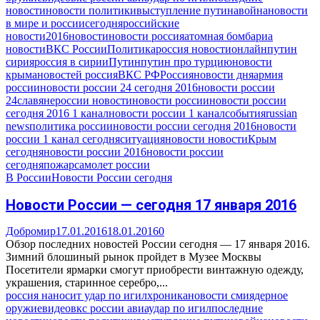
новости
новости политики
выступление путина
война
новости
в мире и россии
сегодня
российские
новости
2016
новости
новости россия
атомная бомба
риа
новости
ВКС России
Политика
россия новости
онлайн
путин
сирия
россия в сирии
Путин
путин про турцию
новости
крыма
новостей россия
ВКС РФ
Россия
новости дня
армия
россии
новости россии 24 сегодня 2016
новости россии
24
славяне
россии новости
новости россии
новости россии
сегодня 2016 1 канал
новости россии 1 канал
события
russian
news
политика россии
новости россии сегодня 2016
новости
россии 1 канал сегодня
ситуация
новости новости
Крым
сегодня
новости россии 2016
новости россии
сегодня
пожар
самолет россии
В России
Новости России сегодня
Новости России — сегодня 17 января 2016
Добромир
17.01.2016
18.01.2016
0
Обзор последних новостей России сегодня — 17 января 2016.
Зимний блошиный рынок пройдет в Музее Москвы
Посетители ярмарки смогут приобрести винтажную одежду,
украшения, старинное серебро,...
россия наносит удар по игил
хроника
новости сми
ядерное
оружие
видео
вкс россии авиаудар по игил
последние