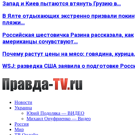
Запад и Киев пытаются втянуть Грузию в…
В Ялте отдыхающих экстренно призвали покин
пляжи…
Российская шестовичка Разина рассказала, как
американцы сочувствуют…
Почему растут цены на мясо: говядина, курица
WSJ: разведка США заявила о подготовке Росс
Новости
Украина
Юрий Подоляка — ВИДЕО
Михаил Онуфриенко — Видео
Россия
Мир
ТВ Онлайн