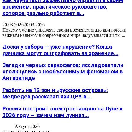
Как научиться эффективно управлять своим
временем: практическое руководство,
которое реально работает в...
20.03.2026
20.03.2026
Почему умение управлять своим временем стало критически
важным навыком в современном мире Задумывался ли ты,...
Доски у забора — уже нарушение? Когда
дачника могут оштрафовать за хранение...
Загадка черных саркофагов: исследователи
столкнулись с необъяснимым феноменом в
Антарктиде
Разбить на 12 зон и «русские острова»:
Медведев рассказал как ЦРУ в...
Россия построит электростанцию на Луне к
2036 году — зачем нам лунная...
Август 2026