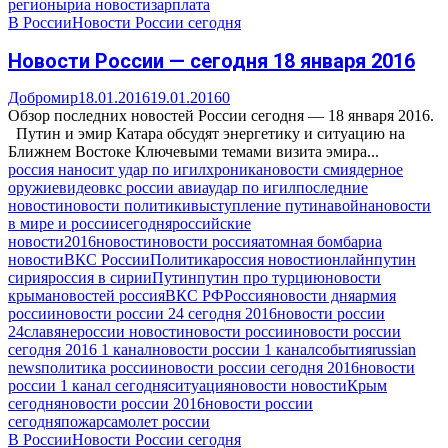
регионы
риа новости
зарплата
В России
Новости России сегодня
Новости России — сегодня 18 января 2016
Добромир
18.01.2016
19.01.2016
0
Обзор последних новостей России сегодня — 18 января 2016.
Путин и эмир Катара обсудят энергетику и ситуацию на
Ближнем Востоке Ключевыми темами визита эмира...
россия наносит удар по игил
хроника
новости сми
ядерное
оружие
видео
вкс россии авиаудар по игил
последние
новости
новости политики
выступление путина
война
новости
в мире и россии
сегодня
российские
новости
2016
новости
новости россия
атомная бомба
риа
новости
ВКС России
Политика
россия новости
онлайн
путин
сирия
россия в сирии
Путин
путин про турцию
новости
крыма
новостей россия
ВКС РФ
Россия
новости дня
армия
россии
новости россии 24 сегодня 2016
новости россии
24
славяне
россии новости
новости россии
новости россии
сегодня 2016 1 канал
новости россии 1 канал
события
russian
news
политика россии
новости россии сегодня 2016
новости
россии 1 канал сегодня
ситуация
новости новости
Крым
сегодня
новости россии 2016
новости россии
сегодня
пожар
самолет россии
В России
Новости России сегодня