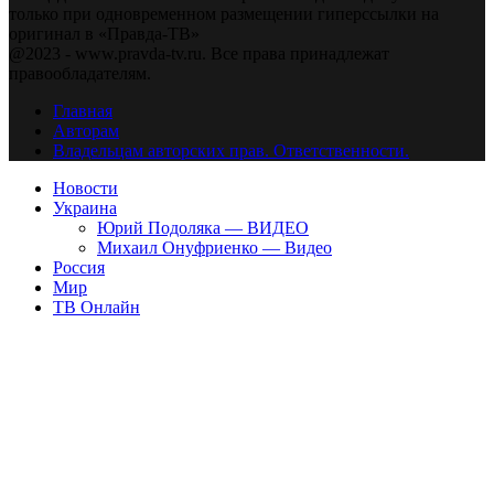
только при одновременном размещении гиперссылки на
оригинал в «Правда-ТВ»
@2023 - www.pravda-tv.ru. Все права принадлежат
правообладателям.
Главная
Авторам
Владельцам авторских прав. Ответственности.
Новости
Украина
Юрий Подоляка — ВИДЕО
Михаил Онуфриенко — Видео
Россия
Мир
ТВ Онлайн