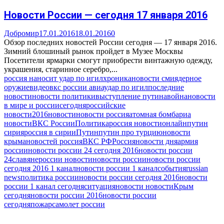
Новости России — сегодня 17 января 2016
Добромир
17.01.2016
18.01.2016
0
Обзор последних новостей России сегодня — 17 января 2016.
Зимний блошиный рынок пройдет в Музее Москвы
Посетители ярмарки смогут приобрести винтажную одежду,
украшения, старинное серебро,...
россия наносит удар по игил
хроника
новости сми
ядерное
оружие
видео
вкс россии авиаудар по игил
последние
новости
новости политики
выступление путина
война
новости
в мире и россии
сегодня
российские
новости
2016
новости
новости россия
атомная бомба
риа
новости
ВКС России
Политика
россия новости
онлайн
путин
сирия
россия в сирии
Путин
путин про турцию
новости
крыма
новостей россия
ВКС РФ
Россия
новости дня
армия
россии
новости россии 24 сегодня 2016
новости россии
24
славяне
россии новости
новости россии
новости россии
сегодня 2016 1 канал
новости россии 1 канал
события
russian
news
политика россии
новости россии сегодня 2016
новости
россии 1 канал сегодня
ситуация
новости новости
Крым
сегодня
новости россии 2016
новости россии
сегодня
пожар
самолет россии