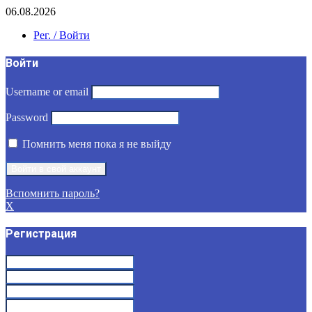
06.08.2026
Рег. / Войти
Войти
Username or email
Password
Помнить меня пока я не выйду
Вспомнить пароль?
X
Регистрация