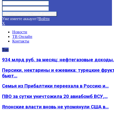
Уже имеете аккаунт?
Войти
X
Новости
ТВ Онлайн
Контакты
Топ
934 млрд руб. за месяц: нефтегазовые доходы
Персики, нектарины и ежевика: турецкие фрук
бьют…
Семья из Прибалтики переехала в Россию и…
ПВО за сутки уничтожила 20 авиабомб ВСУ,…
Японские власти вновь не упомянули США в…