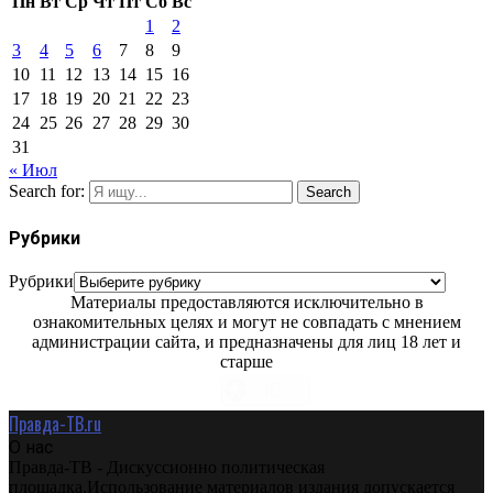
Пн
Вт
Ср
Чт
Пт
Сб
Вс
1
2
3
4
5
6
7
8
9
10
11
12
13
14
15
16
17
18
19
20
21
22
23
24
25
26
27
28
29
30
31
« Июл
Search for:
Search
Рубрики
Рубрики
Материалы предоставляются исключительно в
ознакомительных целях и могут не совпадать с мнением
администрации сайта, и предназначены для лиц 18 лет и
старше
Правда-ТВ.ru
О нас
Правда-ТВ - Дискуссионно политическая
площадка.Использование материалов издания допускается