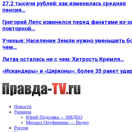
27,2 тысячи рублей: как изменилась средняя
пенсия…
Григорий Лепс извинился перед фанатами из-з
повторной…
Ученые: Население Земли нужно уменьшить б
чем…
Литва осталась ни с чем: Хитрость Кремля…
«Искандеры» и «Цирконы»: более 35 ракет уда
Новости
Украина
Юрий Подоляка — ВИДЕО
Михаил Онуфриенко — Видео
Россия