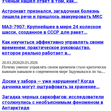
Учёный нашёл ответ в том, как...
Астронавт признался, загадочная болезнь
лишила речи и пришлось эвакуировать МКС
МАЗ-7907: Крупнейшее в мире 24 колесное
шасси, созданное в СССР для ракет...
Как научиться эффективно управлять своим
временем: практическое руководство,
которое реально работает в...
20.03.2026
20.03.2026
Почему умение управлять своим временем стало критически
важным навыком в современном мире Задумывался ли ты,...
Доски у забора — уже нарушение? Когда
дачника могут оштрафовать за хранение...
Загадка черных саркофагов: исследователи
столкнулись с необъяснимым феноменом в
Антарктиде