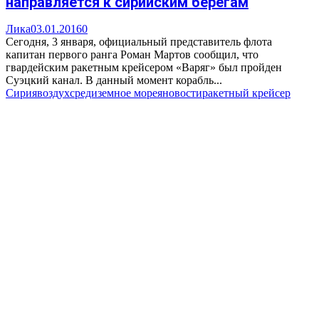
направляется к сирийским берегам
Лика
03.01.2016
0
Сегодня, 3 января, официальный представитель флота
капитан первого ранга Роман Мартов сообщил, что
гвардейским ракетным крейсером «Варяг» был пройден
Суэцкий канал. В данный момент корабль...
Сирия
воздух
средиземное море
яновости
ракетный крейсер