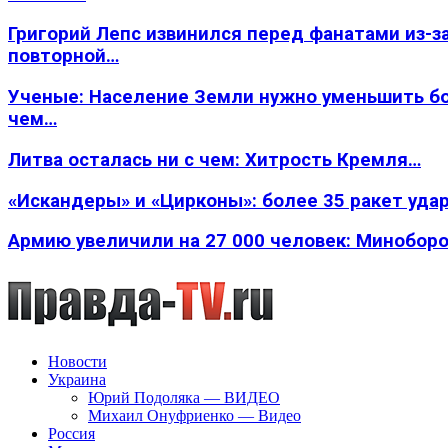
Григорий Лепс извинился перед фанатами из-з
повторной…
Ученые: Население Земли нужно уменьшить б
чем…
Литва осталась ни с чем: Хитрость Кремля…
«Искандеры» и «Цирконы»: более 35 ракет уда
Армию увеличили на 27 000 человек: Минобор
Новости
Украина
Юрий Подоляка — ВИДЕО
Михаил Онуфриенко — Видео
Россия