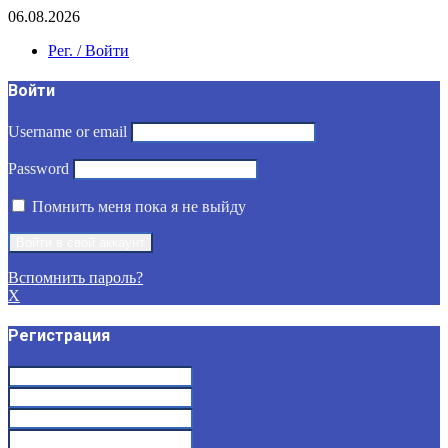
06.08.2026
Рег. / Войти
Войти
Username or email
Password
Помнить меня пока я не выйду
Вспомнить пароль?
X
Регистрация