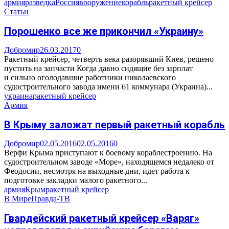
армия
разведка
Россия
вооружение
корабль
ракетный крейсер
Статьи
Порошенко все же прикончил «Украину»
Добромир
26.03.2017
0
Ракетный крейсер, четверть века разорявший Киев, решено
пустить на запчасти Когда давно сидящие без зарплат
и сильно оголодавшие работники николаевского
судостроительного завода имени 61 коммунара (Украина)...
украина
ракетный крейсер
Армия
В Крыму заложат первый ракетный корабль
Добромир
02.05.2016
02.05.2016
0
Верфи Крыма приступают к боевому кораблестроению. На
судостроительном заводе «Море», находящемся недалеко от
Феодосии, несмотря на выходные дни, идет работа к
подготовке закладки малого ракетного...
армия
Крым
ракетный крейсер
В Мире
Правда-ТВ
Гвардейский ракетный крейсер «Варяг»