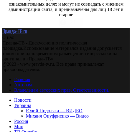
ознакомительных целях и могут не совпадать с мнением
администрации сайта, и предназначены для лиц 18 лет и
старше
Правда-ТВ.ru
О нас
Правда-ТВ - Дискуссионно политическая
площадка.Использование материалов издания допускается
только при одновременном размещении гиперссылки на
оригинал в «Правда-ТВ»
@2023 - www.pravda-tv.ru. Все права принадлежат
правообладателям.
Главная
Авторам
Владельцам авторских прав. Ответственности.
Новости
Украина
Юрий Подоляка — ВИДЕО
Михаил Онуфриенко — Видео
Россия
Мир
ТВ Онлайн