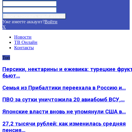
Уже имеете аккаунт?
Войти
X
Новости
ТВ Онлайн
Контакты
Топ
Персики, нектарины и ежевика: турецкие фрук
бьют…
Семья из Прибалтики переехала в Россию и…
ПВО за сутки уничтожила 20 авиабомб ВСУ,…
Японские власти вновь не упомянули США в…
27,2 тысячи рублей: как изменилась средняя
пенсия…