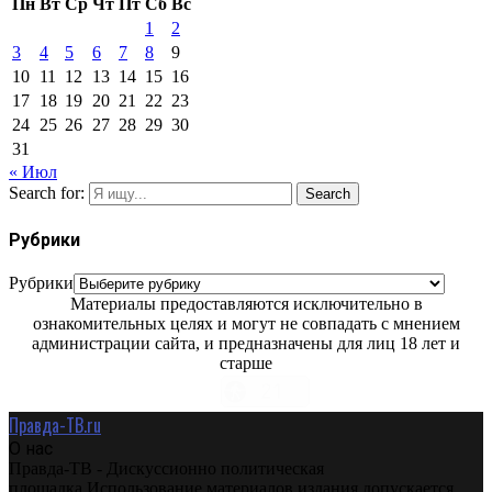
Пн
Вт
Ср
Чт
Пт
Сб
Вс
1
2
3
4
5
6
7
8
9
10
11
12
13
14
15
16
17
18
19
20
21
22
23
24
25
26
27
28
29
30
31
« Июл
Search for:
Search
Рубрики
Рубрики
Материалы предоставляются исключительно в
ознакомительных целях и могут не совпадать с мнением
администрации сайта, и предназначены для лиц 18 лет и
старше
Правда-ТВ.ru
О нас
Правда-ТВ - Дискуссионно политическая
площадка.Использование материалов издания допускается