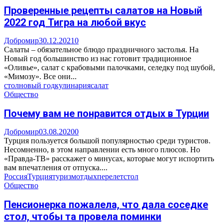
Проверенные рецепты салатов на Новый
2022 год Тигра на любой вкус
Добромир
30.12.2021
0
Салаты – обязательное блюдо праздничного застолья. На
Новый год большинство из нас готовит традиционное
«Оливье», салат с крабовыми палочками, селедку под шубой,
«Мимозу». Все они...
стол
новый год
кулинария
салат
Общество
Почему вам не понравится отдых в Турции
Добромир
03.08.2020
0
Турция пользуется большой популярностью среди туристов.
Несомненно, в этом направлении есть много плюсов. Но
«Правда-ТВ» расскажет о минусах, которые могут испортить
вам впечатления от отпуска....
Россия
Турция
туризм
отдых
перелет
стол
Общество
Пенсионерка пожалела, что дала соседке
стол, чтобы та провела поминки