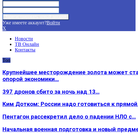
Уже имеете аккаунт?
Войти
X
Новости
ТВ Онлайн
Контакты
Топ
Крупнейшее месторождение золота может ст
опорой экономики…
397 дронов сбито за ночь над 13…
Ким Дотком: России надо готовиться к прямо
Пентагон рассекретил дело о падении НЛО с…
Начальная военная подготовка и новый предм