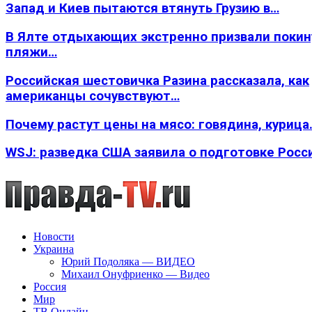
Запад и Киев пытаются втянуть Грузию в…
В Ялте отдыхающих экстренно призвали покин
пляжи…
Российская шестовичка Разина рассказала, как
американцы сочувствуют…
Почему растут цены на мясо: говядина, курица
WSJ: разведка США заявила о подготовке Росс
Новости
Украина
Юрий Подоляка — ВИДЕО
Михаил Онуфриенко — Видео
Россия
Мир
ТВ Онлайн