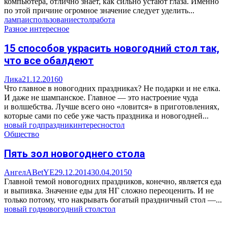
компьютера, отлично знает, как сильно устают глаза. Именно
по этой причине огромное значение следует уделить...
лампа
использование
стол
работа
Разное интересное
15 способов украсить новогодний стол так,
что все обалдеют
Лика
21.12.2016
0
Что главное в новогодних праздниках? Не подарки и не елка.
И даже не шампанское. Главное — это настроение чуда
и волшебства. Лучше всего оно «ловится» в приготовлениях,
которые сами по себе уже часть праздника и новогодней...
новый год
праздник
интересно
стол
Общество
Пять зол новогоднего стола
АнгелАBetYE
29.12.2014
30.04.2015
0
Главной темой новогодних праздников, конечно, является еда
и выпивка. Значение еды для НГ сложно переоценить. И не
только потому, что накрывать богатый праздничный стол —...
новый год
новогодний стол
стол