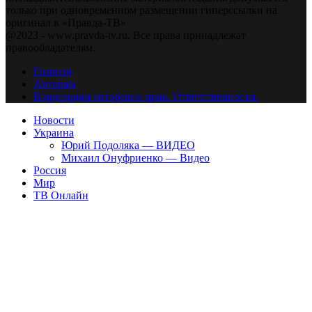
только при одновременном размещении гиперссылки на
оригинал в «Правда-ТВ»
@2023 - www.pravda-tv.ru. Все права принадлежат
правообладателям.
Главная
Авторам
Владельцам авторских прав. Ответственности.
Новости
Украина
Юрий Подоляка — ВИДЕО
Михаил Онуфриенко — Видео
Россия
Мир
ТВ Онлайн