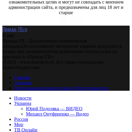
ознакомительных целях и могут не совпадать с мнением
администрации сайта, и предназначены для лиц 18 лет и
старше
Правда-ТВ.ru
О нас
Правда-ТВ - Дискуссионно политическая
площадка.Использование материалов издания допускается
только при одновременном размещении гиперссылки на
оригинал в «Правда-ТВ»
@2023 - www.pravda-tv.ru. Все права принадлежат
правообладателям.
Главная
Авторам
Владельцам авторских прав. Ответственности.
Новости
Украина
Юрий Подоляка — ВИДЕО
Михаил Онуфриенко — Видео
Россия
Мир
ТВ Онлайн