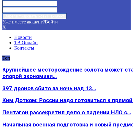
Уже имеете аккаунт?
Войти
X
Новости
ТВ Онлайн
Контакты
Топ
Крупнейшее месторождение золота может ст
опорой экономики…
397 дронов сбито за ночь над 13…
Ким Дотком: России надо готовиться к прямо
Пентагон рассекретил дело о падении НЛО с…
Начальная военная подготовка и новый предм