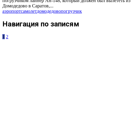
погрузчиком лайнер Ан-148, который должен был вылететь из
Домодедово в Саратов,...
аэропорт
самолет
домодедово
погрузчик
Навигация по записям
1
2