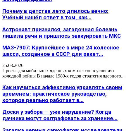
Почему в детстве лето длилось вечно:
Учёный нашёл ответ в том, как...
Астронавт признался, загадочная болезнь
лишила речи и пришлось эвакуировать МКС
МАЗ-7907: Крупнейшее в мире 24 колесное
шасси, созданное в СССР для ракет...
25.03.2026
Проект для мобильных ядерных комплексов в условиях
холодной войны В начале 1980-х годов стратегия ядерного...
Как научиться эффективно управлять своим
временем: практическое руководство,
которое реально работает в...
Доски у забора — уже нарушение? Когда
дачника могут оштрафовать за хранение...
Загадка черных саркофагов: исследователи