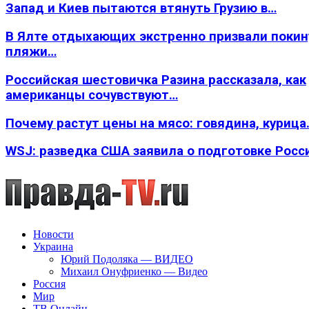
Запад и Киев пытаются втянуть Грузию в…
В Ялте отдыхающих экстренно призвали покин
пляжи…
Российская шестовичка Разина рассказала, как
американцы сочувствуют…
Почему растут цены на мясо: говядина, курица
WSJ: разведка США заявила о подготовке Росс
Новости
Украина
Юрий Подоляка — ВИДЕО
Михаил Онуфриенко — Видео
Россия
Мир
ТВ Онлайн