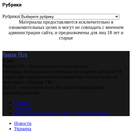
Рубрики
Рубрики
Материалы предоставляются исключительно в
ознакомительных целях и могут не совпадать с мнением
администрации сайта, и предназначены для лиц 18 лет и
старше
Правда-ТВ.ru
О нас
Правда-ТВ - Дискуссионно политическая
площадка.Использование материалов издания допускается
только при одновременном размещении гиперссылки на
оригинал в «Правда-ТВ»
@2023 - www.pravda-tv.ru. Все права принадлежат
правообладателям.
Главная
Авторам
Владельцам авторских прав. Ответственности.
Новости
Украина