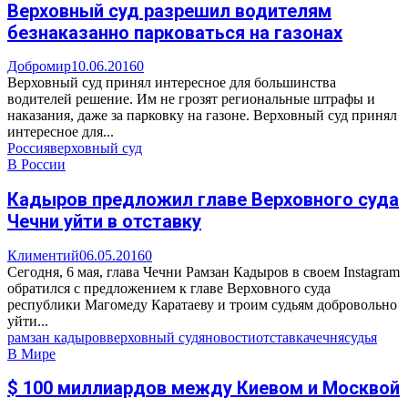
Верховный суд разрешил водителям
безнаказанно парковаться на газонах
Добромир
10.06.2016
0
Верховный суд принял интересное для большинства
водителей решение. Им не грозят региональные штрафы и
наказания, даже за парковку на газоне. Верховный суд принял
интересное для...
Россия
верховный суд
В России
Кадыров предложил главе Верховного суда
Чечни уйти в отставку
Климентий
06.05.2016
0
Сегодня, 6 мая, глава Чечни Рамзан Кадыров в своем Instagram
обратился с предложением к главе Верховного суда
республики Магомеду Каратаеву и троим судьям добровольно
уйти...
рамзан кадыров
верховный суд
яновости
отставка
чечня
судья
В Мире
$ 100 миллиардов между Киевом и Москвой