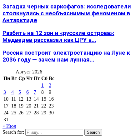
Загадка черных саркофагов: исследователи
столкнулись с необъяснимым феноменом в
Антарктиде
Разбить на 12 зон и «русские острова»:
Медведев рассказал как ЦРУ в...
Россия построит электростанцию на Луне к
2036 году — зачем нам лунная...
Август 2026
Пн
Вт
Ср
Чт
Пт
Сб
Вс
1
2
3
4
5
6
7
8
9
10
11
12
13
14
15
16
17
18
19
20
21
22
23
24
25
26
27
28
29
30
31
« Июл
Search for:
Search