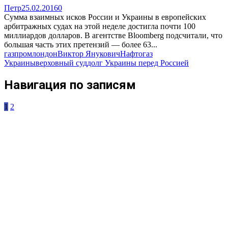
Петр
25.02.2016
0
Сумма взаимных исков России и Украины в европейских
арбитражных судах на этой неделе достигла почти 100
миллиардов долларов. В агентстве Bloomberg подсчитали, что
большая часть этих претензий — более 63...
газпром
лондон
Виктор Янукович
Нафтогаз
Украины
верховный суд
долг Украины перед Россией
Навигация по записям
1
2