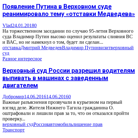
Появление Путина в Верховном суде
реанимировало тему «отставки Медведева»
Vlad
24.01.2018
0
На торжественном заседании по случаю 95-летия Верховного
суда Владимир Путин высоко оценил результаты слияния ВС
и ВАС, но не намекнул о том, будет ли сделан...
отставка
Дмитрий Медведев
Владимир Путин
визит
верховный
суд
Разное интересное
Верховный суд России разрешил водителям
выпивать в машинах с заведенным
двигателем
Добромир
14.06.2016
14.06.2016
0
Важные разъяснения прозвучали в курьезном на первый
взгляд деле. Жителя Нижнего Тагила гражданина О.
оштрафовали и лишили прав за то, что он отказался пройти
проверку...
верховный суд
Россия
автомобиль
лишение прав
Транспорт