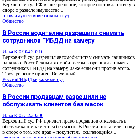
Верховный суд РФ вынес решение, которое поставило точку в
споре о разделе имущества...
права
имущество
верховный суд
Общество
В России водителям разрешили снимать
сотрудников ГИБДД на камеру
Илья К.
07.04.2021
0
Верховный суд разрешил автомобилистам снимать гаишников
на видео. Российским автомобилистам разрешили снимать
сотрудников ГИБДД на камеру, даже если они против этого.
Такое решение принял Верховный...
Россия
ГИБДД
верховный суд
Общество
В России продавцам разрешили не
обслуживать клиентов без масок
Илья К.
02.12.2020
0
Верховный суд РФ признал право продавцов отказывать в
обслуживании клиентам без масок. В России поставили точку
в споре о том, кто прав – покупатель, ссылающийся...
верховный суд
маски
пандемия
обслуживание