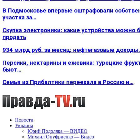
В Подмосковье впервые оштрафовали собстве
участка за…
Скупка электроники: какие устройства можно 
продать
934 млрд руб. за месяц: нефтегазовые доходы
Персики, нектарины и ежевика: турецкие фрук
бьют…
Семья из Прибалтики переехала в Россию и…
Новости
Украина
Юрий Подоляка — ВИДЕО
Михаил Онуфриенко — Видео