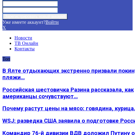
Уже имеете аккаунт?
Войти
X
Новости
ТВ Онлайн
Контакты
Топ
В Ялте отдыхающих экстренно призвали покин
пляжи…
Российская шестовичка Разина рассказала, как
американцы сочувствуют…
Почему растут цены на мясо: говядина, курица
WSJ: разведка США заявила о подготовке Росс
Командир 76-й дивизии ВДВ доложил Путину 