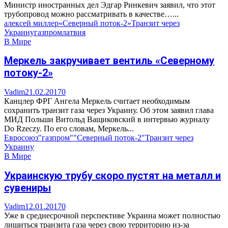
Министр иностранных дел Эдгар Ринкевич заявил, что этот
трубопровод можно рассматривать в качестве…...
алексей миллер
«Северный поток-2»
Транзит через
Украину
газпром
латвия
В Мире
Меркель закручивает вентиль «Северному
потоку-2»
Vadim
21.02.2017
0
Канцлер ФРГ Ангела Меркель считает необходимым
сохранить транзит газа через Украину. Об этом заявил глава
МИД Польши Витольд Ващиковский в интервью журналу
Do Rzeczy. По его словам, Меркель...
Евросоюз
"газпром"
"Северный поток-2"
Транзит через
Украину
В Мире
Украинскую трубу скоро пустят на металл и
сувениры
Vadim
12.01.2017
0
Уже в среднесрочной перспективе Украина может полностью
лишиться транзита газа через свою территорию из-за