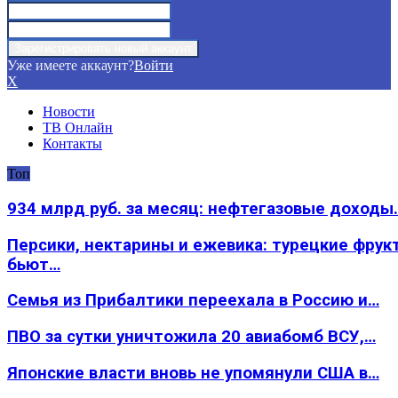
Уже имеете аккаунт?
Войти
X
Новости
ТВ Онлайн
Контакты
Топ
934 млрд руб. за месяц: нефтегазовые доходы
Персики, нектарины и ежевика: турецкие фрук
бьют…
Семья из Прибалтики переехала в Россию и…
ПВО за сутки уничтожила 20 авиабомб ВСУ,…
Японские власти вновь не упомянули США в…