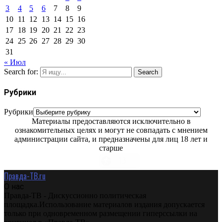
3
4
5
6
7
8
9
10
11
12
13
14
15
16
17
18
19
20
21
22
23
24
25
26
27
28
29
30
31
« Июл
Search for:
Search
Рубрики
Рубрики
Материалы предоставляются исключительно в
ознакомительных целях и могут не совпадать с мнением
администрации сайта, и предназначены для лиц 18 лет и
старше
Правда-ТВ.ru
О нас
Правда-ТВ - Дискуссионно политическая
площадка.Использование материалов издания допускается
только при одновременном размещении гиперссылки на