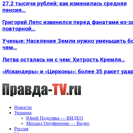
27,2 тысячи рублей: как изменилась средняя
пенсия…
Григорий Лепс извинился перед фанатами из-з
повторной…
Ученые: Население Земли нужно уменьшить б
чем…
Литва осталась ни с чем: Хитрость Кремля…
«Искандеры» и «Цирконы»: более 35 ракет уда
Новости
Украина
Юрий Подоляка — ВИДЕО
Михаил Онуфриенко — Видео
Россия