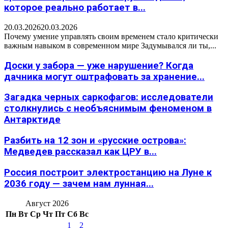
которое реально работает в...
20.03.2026
20.03.2026
Почему умение управлять своим временем стало критически
важным навыком в современном мире Задумывался ли ты,...
Доски у забора — уже нарушение? Когда
дачника могут оштрафовать за хранение...
Загадка черных саркофагов: исследователи
столкнулись с необъяснимым феноменом в
Антарктиде
Разбить на 12 зон и «русские острова»:
Медведев рассказал как ЦРУ в...
Россия построит электростанцию на Луне к
2036 году — зачем нам лунная...
Август 2026
Пн
Вт
Ср
Чт
Пт
Сб
Вс
1
2