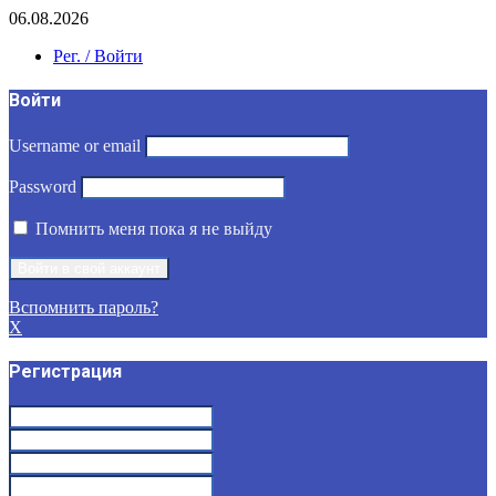
06.08.2026
Рег. / Войти
Войти
Username or email
Password
Помнить меня пока я не выйду
Вспомнить пароль?
X
Регистрация