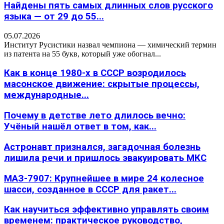
Найдены пять самых длинных слов русского
языка — от 29 до 55...
05.07.2026
Институт Русистики назвал чемпиона — химический термин
из патента на 55 букв, который уже обогнал...
Как в конце 1980-х в СССР возродилось
масонское движение: скрытые процессы,
международные...
Почему в детстве лето длилось вечно:
Учёный нашёл ответ в том, как...
Астронавт признался, загадочная болезнь
лишила речи и пришлось эвакуировать МКС
МАЗ-7907: Крупнейшее в мире 24 колесное
шасси, созданное в СССР для ракет...
Как научиться эффективно управлять своим
временем: практическое руководство,