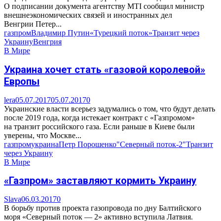
О подписании документа агентству MTI сообщил министр
внешнеэкономических связей и иностранных дел
Венгрии Петер...
газпром
Владимир Путин
«Турецкий поток»
Транзит через
Украину
Венгрия
В Мире
Украина хочет стать «газовой королевой»
Европы
lera
05.07.2017
05.07.2017
0
Украинские власти всерьез задумались о том, что будут делать
после 2019 года, когда истекает контракт с «Газпромом»
на транзит российского газа. Если раньше в Киеве были
уверены, что Москве...
газпром
украина
Петр Порошенко
"Северный поток-2"
Транзит
через Украину
В Мире
«Газпром» заставляют кормить Украину
Slava
06.03.2017
0
В борьбу против проекта газопровода по дну Балтийского
моря «Северный поток — 2» активно вступила Латвия.