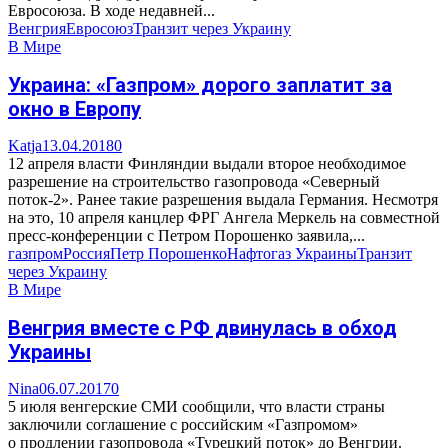
Евросоюза. В ходе недавней...
Венгрия
Евросоюз
Транзит через Украину
В Мире
Украина: «Газпром» дорого заплатит за
окно в Европу
Katja
13.04.2018
0
12 апреля власти Финляндии выдали второе необходимое
разрешение на строительство газопровода «Северный
поток-2». Ранее такие разрешения выдала Германия. Несмотря
на это, 10 апреля канцлер ФРГ Ангела Меркель на совместной
пресс-конференции с Петром Порошенко заявила,...
газпром
Россия
Петр Порошенко
Нафтогаз Украины
Транзит
через Украину
В Мире
Венгрия вместе с РФ двинулась в обход
Украины
Nina
06.07.2017
0
5 июля венгерские СМИ сообщили, что власти страны
заключили соглашение с российским «Газпромом»
о продлении газопровода «Турецкий поток» до Венгрии.