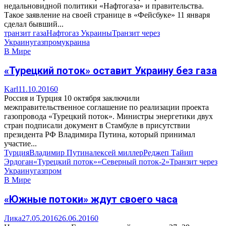
недальновидной политики «Нафтогаза» и правительства.
Такое заявление на своей странице в «Фейсбуке» 11 января
сделал бывший...
транзит газа
Нафтогаз Украины
Транзит через
Украину
газпром
украина
В Мире
«Турецкий поток» оставит Украину без газа
Karl
11.10.2016
0
Россия и Турция 10 октября заключили
межправительственное соглашение по реализации проекта
газопровода «Турецкий поток». Министры энергетики двух
стран подписали документ в Стамбуле в присутствии
президента РФ Владимира Путина, который принимал
участие...
Турция
Владимир Путин
алексей миллер
Реджеп Тайип
Эрдоган
«Турецкий поток»
«Северный поток-2»
Транзит через
Украину
газпром
В Мире
«Южные потоки» ждут своего часа
Лика
27.05.2016
26.06.2016
0