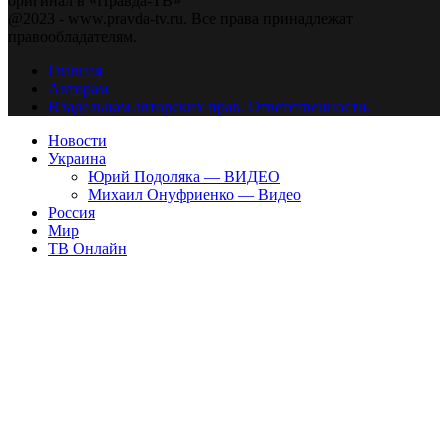
оригинал в «Правда-ТВ»
@2023 - www.pravda-tv.ru. Все права принадлежат
правообладателям.
Главная
Авторам
Владельцам авторских прав. Ответственности.
Новости
Украина
Юрий Подоляка — ВИДЕО
Михаил Онуфриенко — Видео
Россия
Мир
ТВ Онлайн