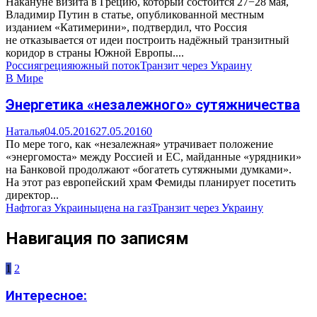
Накануне визита в Грецию, который состоится 27−28 мая,
Владимир Путин в статье, опубликованной местным
изданием «Катимерини», подтвердил, что Россия
не отказывается от идеи построить надёжный транзитный
коридор в страны Южной Европы....
Россия
греция
южный поток
Транзит через Украину
В Мире
Энергетика «незалежного» сутяжничества
Наталья
04.05.2016
27.05.2016
0
По мере того, как «незалежная» утрачивает положение
«энергомоста» между Россией и ЕС, майданные «урядники»
на Банковой продолжают «богатеть сутяжными думками».
На этот раз европейский храм Фемиды планирует посетить
директор...
Нафтогаз Украины
цена на газ
Транзит через Украину
Навигация по записям
1
2
Интересное: