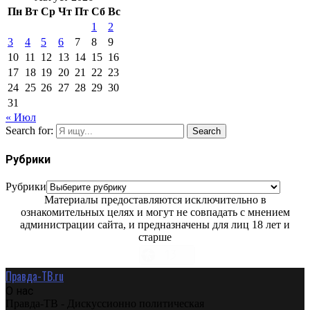
Пн
Вт
Ср
Чт
Пт
Сб
Вс
1
2
3
4
5
6
7
8
9
10
11
12
13
14
15
16
17
18
19
20
21
22
23
24
25
26
27
28
29
30
31
« Июл
Search for:
Search
Рубрики
Рубрики
Материалы предоставляются исключительно в
ознакомительных целях и могут не совпадать с мнением
администрации сайта, и предназначены для лиц 18 лет и
старше
Правда-ТВ.ru
О нас
Правда-ТВ - Дискуссионно политическая