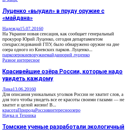
Луценко «выудил» в пруду оружие с
«майдана»
Надежда
15.07.2016
0
На Украине новая сенсация, как сообщает генеральный
прокурор Юрий Луценко, сегодня департаментом
спецрасследований ГПУ, было обнаружено оружие на дне
озера одного из Киевских парков. Луценко...
парк
озеро
киев
оружие
майдан
юрий луценко
Разное интересное
Красивейшие озёра России, которые надо
увидеть каждому
Лика
13.06.2016
0
Для описания уникальных уголков России не хватит слов, а
для того чтобы увидеть все ее красоты своими глазами — не
хватит и целой жизни! В...
красота
Природа
Россия
интересно
озеро
Наука и Техника
Томские ученые разработали экологичный