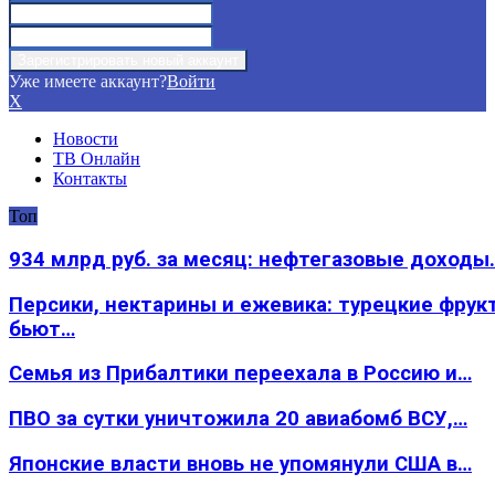
Уже имеете аккаунт?
Войти
X
Новости
ТВ Онлайн
Контакты
Топ
934 млрд руб. за месяц: нефтегазовые доходы
Персики, нектарины и ежевика: турецкие фрук
бьют…
Семья из Прибалтики переехала в Россию и…
ПВО за сутки уничтожила 20 авиабомб ВСУ,…
Японские власти вновь не упомянули США в…