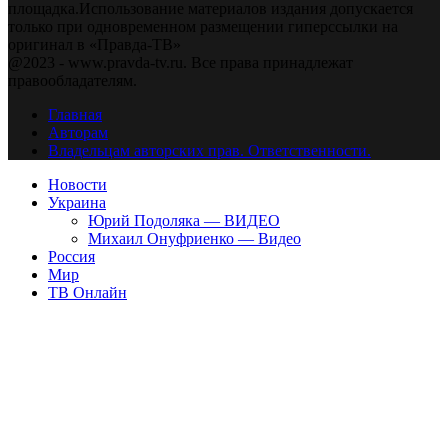
площадка.Использование материалов издания допускается
только при одновременном размещении гиперссылки на
оригинал в «Правда-ТВ»
@2023 - www.pravda-tv.ru. Все права принадлежат
правообладателям.
Главная
Авторам
Владельцам авторских прав. Ответственности.
Новости
Украина
Юрий Подоляка — ВИДЕО
Михаил Онуфриенко — Видео
Россия
Мир
ТВ Онлайн