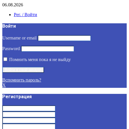
06.08.2026
Рег. / Войти
Войти
Username or email
Password
Помнить меня пока я не выйду
Вспомнить пароль?
X
Регистрация