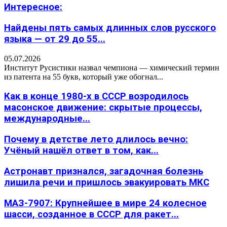
Интересное:
Найдены пять самых длинных слов русского
языка — от 29 до 55...
05.07.2026
Институт Русистики назвал чемпиона — химический термин
из патента на 55 букв, который уже обогнал...
Как в конце 1980-х в СССР возродилось
масонское движение: скрытые процессы,
международные...
Почему в детстве лето длилось вечно:
Учёный нашёл ответ в том, как...
Астронавт признался, загадочная болезнь
лишила речи и пришлось эвакуировать МКС
МАЗ-7907: Крупнейшее в мире 24 колесное
шасси, созданное в СССР для ракет...