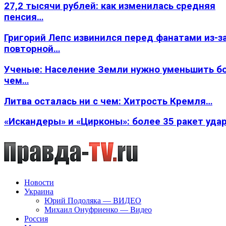
27,2 тысячи рублей: как изменилась средняя
пенсия…
Григорий Лепс извинился перед фанатами из-з
повторной…
Ученые: Население Земли нужно уменьшить б
чем…
Литва осталась ни с чем: Хитрость Кремля…
«Искандеры» и «Цирконы»: более 35 ракет уда
Новости
Украина
Юрий Подоляка — ВИДЕО
Михаил Онуфриенко — Видео
Россия