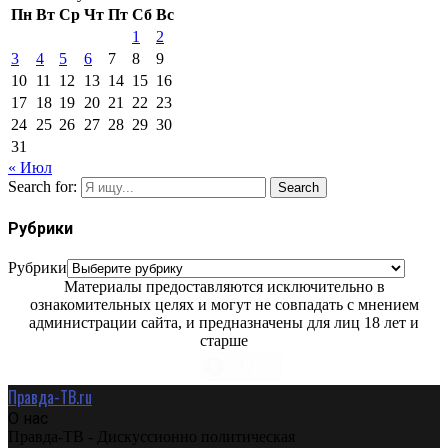
Пн
Вт
Ср
Чт
Пт
Сб
Вс
1
2
3
4
5
6
7
8
9
10
11
12
13
14
15
16
17
18
19
20
21
22
23
24
25
26
27
28
29
30
31
« Июл
Search for:
Search
Рубрики
Рубрики
Материалы предоставляются исключительно в
ознакомительных целях и могут не совпадать с мнением
администрации сайта, и предназначены для лиц 18 лет и
старше
Правда-ТВ.ru
О нас
Правда-ТВ - Дискуссионно политическая