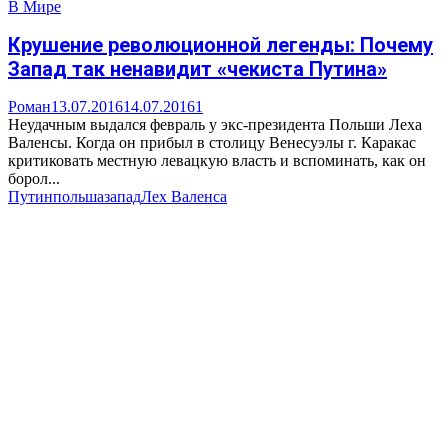
В Мире
Крушение революционной легенды: Почему
Запад так ненавидит «чекиста Путина»
Роман
13.07.2016
14.07.2016
1
Неудачным выдался февраль у экс-президента Польши Леха
Валенсы. Когда он прибыл в столицу Венесуэлы г. Каракас
критиковать местную левацкую власть и вспоминать, как он
борол...
Путин
польша
запад
Лех Валенса