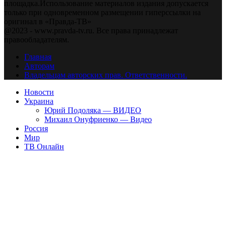
площадка.Использование материалов издания допускается
только при одновременном размещении гиперссылки на
оригинал в «Правда-ТВ»
@2023 - www.pravda-tv.ru. Все права принадлежат
правообладателям.
Главная
Авторам
Владельцам авторских прав. Ответственности.
Новости
Украина
Юрий Подоляка — ВИДЕО
Михаил Онуфриенко — Видео
Россия
Мир
ТВ Онлайн