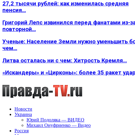
27,2 тысячи рублей: как изменилась средняя
пенсия…
Григорий Лепс извинился перед фанатами из-з
повторной…
Ученые: Население Земли нужно уменьшить б
чем…
Литва осталась ни с чем: Хитрость Кремля…
«Искандеры» и «Цирконы»: более 35 ракет уда
Новости
Украина
Юрий Подоляка — ВИДЕО
Михаил Онуфриенко — Видео
Россия