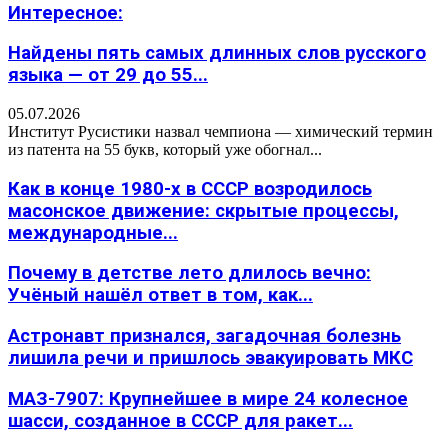
Интересное:
Найдены пять самых длинных слов русского
языка — от 29 до 55...
05.07.2026
Институт Русистики назвал чемпиона — химический термин
из патента на 55 букв, который уже обогнал...
Как в конце 1980-х в СССР возродилось
масонское движение: скрытые процессы,
международные...
Почему в детстве лето длилось вечно:
Учёный нашёл ответ в том, как...
Астронавт признался, загадочная болезнь
лишила речи и пришлось эвакуировать МКС
МАЗ-7907: Крупнейшее в мире 24 колесное
шасси, созданное в СССР для ракет...