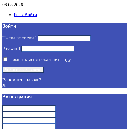
06.08.2026
Рег. / Войти
Войти
Username or email
Password
Помнить меня пока я не выйду
Вспомнить пароль?
X
Регистрация