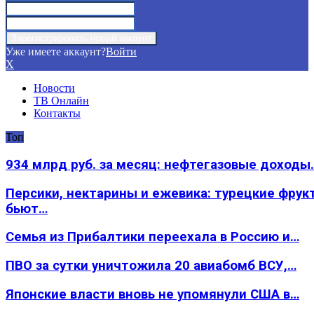
Уже имеете аккаунт?
Войти
X
Новости
ТВ Онлайн
Контакты
Топ
934 млрд руб. за месяц: нефтегазовые доходы
Персики, нектарины и ежевика: турецкие фрук
бьют…
Семья из Прибалтики переехала в Россию и…
ПВО за сутки уничтожила 20 авиабомб ВСУ,…
Японские власти вновь не упомянули США в…