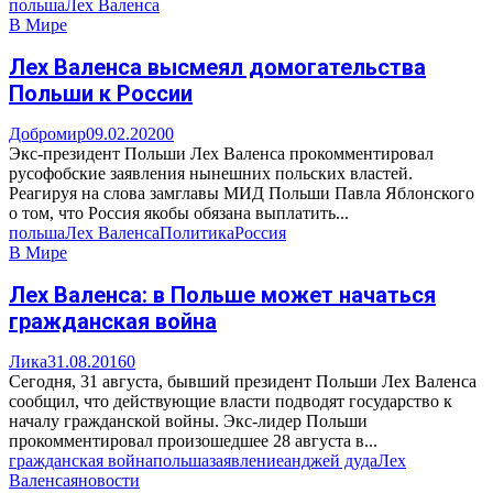
польша
Лех Валенса
В Мире
Лех Валенса высмеял домогательства
Польши к России
Добромир
09.02.2020
0
Экс-президент Польши Лех Валенса прокомментировал
русофобские заявления нынешних польских властей.
Реагируя на слова замглавы МИД Польши Павла Яблонского
о том, что Россия якобы обязана выплатить...
польша
Лех Валенса
Политика
Россия
В Мире
Лех Валенса: в Польше может начаться
гражданская война
Лика
31.08.2016
0
Сегодня, 31 августа, бывший президент Польши Лех Валенса
сообщил, что действующие власти подводят государство к
началу гражданской войны. Экс-лидер Польши
прокомментировал произошедшее 28 августа в...
гражданская война
польша
заявление
анджей дуда
Лех
Валенса
яновости