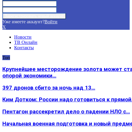
Уже имеете аккаунт?
Войти
X
Новости
ТВ Онлайн
Контакты
Топ
Крупнейшее месторождение золота может ст
опорой экономики…
397 дронов сбито за ночь над 13…
Ким Дотком: России надо готовиться к прямо
Пентагон рассекретил дело о падении НЛО с…
Начальная военная подготовка и новый предм