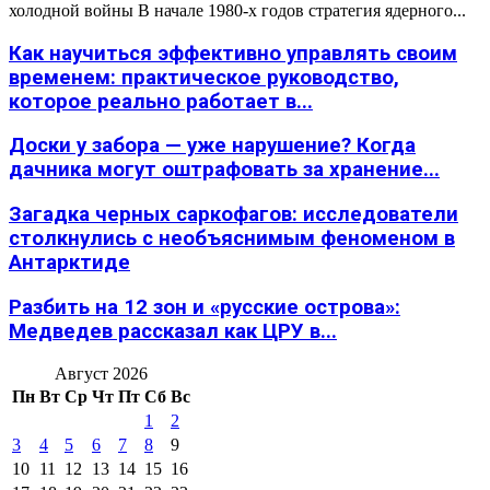
холодной войны В начале 1980-х годов стратегия ядерного...
Как научиться эффективно управлять своим
временем: практическое руководство,
которое реально работает в...
Доски у забора — уже нарушение? Когда
дачника могут оштрафовать за хранение...
Загадка черных саркофагов: исследователи
столкнулись с необъяснимым феноменом в
Антарктиде
Разбить на 12 зон и «русские острова»:
Медведев рассказал как ЦРУ в...
Август 2026
Пн
Вт
Ср
Чт
Пт
Сб
Вс
1
2
3
4
5
6
7
8
9
10
11
12
13
14
15
16