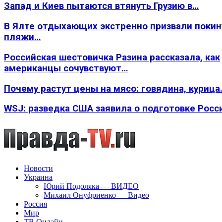
Запад и Киев пытаются втянуть Грузию в…
В Ялте отдыхающих экстренно призвали покин
пляжи…
Российская шестовичка Разина рассказала, как
американцы сочувствуют…
Почему растут цены на мясо: говядина, курица
WSJ: разведка США заявила о подготовке Росс
Новости
Украина
Юрий Подоляка — ВИДЕО
Михаил Онуфриенко — Видео
Россия
Мир
ТВ Онлайн