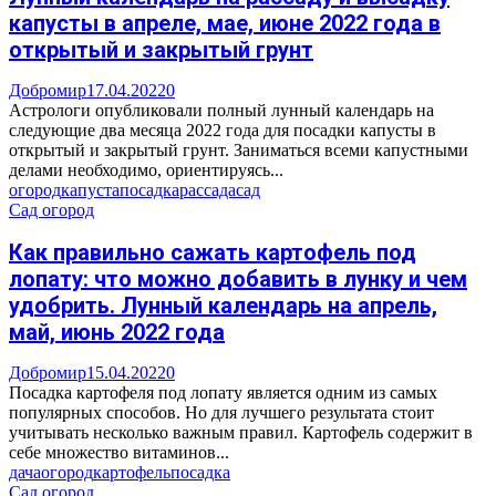
капусты в апреле, мае, июне 2022 года в
открытый и закрытый грунт
Добромир
17.04.2022
0
Астрологи опубликовали полный лунный календарь на
следующие два месяца 2022 года для посадки капусты в
открытый и закрытый грунт. Заниматься всеми капустными
делами необходимо, ориентируясь...
огород
капуста
посадка
рассада
сад
Сад огород
Как правильно сажать картофель под
лопату: что можно добавить в лунку и чем
удобрить. Лунный календарь на апрель,
май, июнь 2022 года
Добромир
15.04.2022
0
Посадка картофеля под лопату является одним из самых
популярных способов. Но для лучшего результата стоит
учитывать несколько важным правил. Картофель содержит в
себе множество витаминов...
дача
огород
картофель
посадка
Сад огород