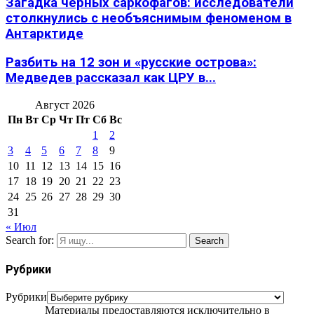
Загадка черных саркофагов: исследователи
столкнулись с необъяснимым феноменом в
Антарктиде
Разбить на 12 зон и «русские острова»:
Медведев рассказал как ЦРУ в...
Август 2026
Пн
Вт
Ср
Чт
Пт
Сб
Вс
1
2
3
4
5
6
7
8
9
10
11
12
13
14
15
16
17
18
19
20
21
22
23
24
25
26
27
28
29
30
31
« Июл
Search for:
Search
Рубрики
Рубрики
Материалы предоставляются исключительно в