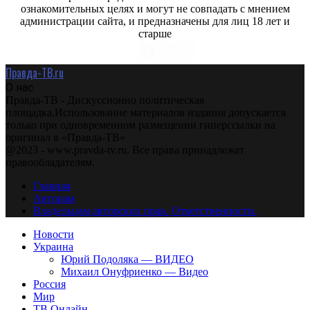
ознакомительных целях и могут не совпадать с мнением
администрации сайта, и предназначены для лиц 18 лет и
старше
Правда-ТВ.ru
О нас
Правда-ТВ - Дискуссионно политическая
площадка.Использование материалов издания допускается
только при одновременном размещении гиперссылки на
оригинал в «Правда-ТВ»
@2023 - www.pravda-tv.ru. Все права принадлежат
правообладателям.
Главная
Авторам
Владельцам авторских прав. Ответственности.
Новости
Украина
Юрий Подоляка — ВИДЕО
Михаил Онуфриенко — Видео
Россия
Мир
ТВ Онлайн