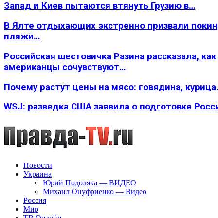
Запад и Киев пытаются втянуть Грузию в…
В Ялте отдыхающих экстренно призвали покин
пляжи…
Российская шестовичка Разина рассказала, как
американцы сочувствуют…
Почему растут цены на мясо: говядина, курица
WSJ: разведка США заявила о подготовке Росс
Новости
Украина
Юрий Подоляка — ВИДЕО
Михаил Онуфриенко — Видео
Россия
Мир
ТВ Онлайн