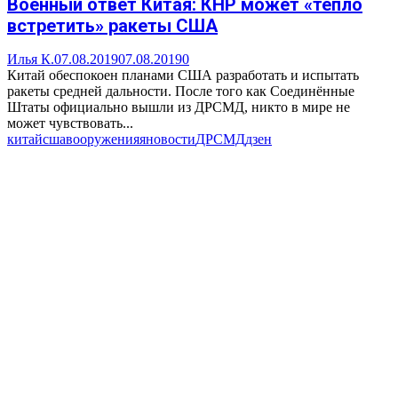
Военный ответ Китая: КНР может «тепло
встретить» ракеты США
Илья К.
07.08.2019
07.08.2019
0
Китай обеспокоен планами США разработать и испытать
ракеты средней дальности. После того как Соединённые
Штаты официально вышли из ДРСМД, никто в мире не
может чувствовать...
китай
сша
вооружения
яновости
ДРСМД
дзен