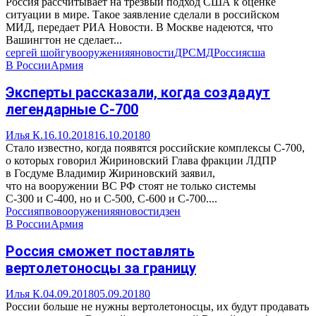
Россия рассчитывает на трезвый подход США к оценке
ситуации в мире. Такое заявление сделали в российском
МИД, передает РИА Новости. В Москве надеются, что
Вашингтон не сделает...
сергей шойгу
вооружения
яновости
ДРСМД
Россия
сша
В России
Армия
Эксперты рассказали, когда создадут
легендарные С-700
Илья К.
16.10.2018
16.10.2018
0
Стало известно, когда появятся российские комплексы С-700,
о которых говорил Жириновский Глава фракции ЛДПР
в Госдуме Владимир Жириновский заявил,
что на вооружении ВС РФ стоят не только системы
С-300 и С-400, но и С-500, С-600 и С-700....
Россия
пво
вооружения
яновости
дзен
В России
Армия
Россия сможет поставлять
вертолетоносцы за границу
Илья К.
04.09.2018
05.09.2018
0
России больше не нужны вертолетоносцы, их будут продавать