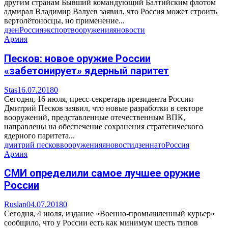
другим странам Бывший командующий Балтийским флотом
адмирал Владимир Валуев заявил, что Россия может строить
вертолётоносцы, но применение...
дзен
Россия
экспорт
вооружения
яновости
Армия
Песков: новое оружие России
«забетонирует» ядерный паритет
Stas
16.07.2018
0
Сегодня, 16 июля, пресс-секретарь президента России
Дмитрий Песков заявил, что новые разработки в секторе
вооружений, представленные отечественным ВПК,
направлены на обеспечение сохранения стратегического
ядерного паритета...
дмитрий песков
вооружения
яновости
дзен
нато
Россия
Армия
СМИ определили самое лучшее оружие
России
Ruslan
04.07.2018
0
Сегодня, 4 июля, издание «Военно-промышленный курьер»
сообщило, что у России есть как минимум шесть типов