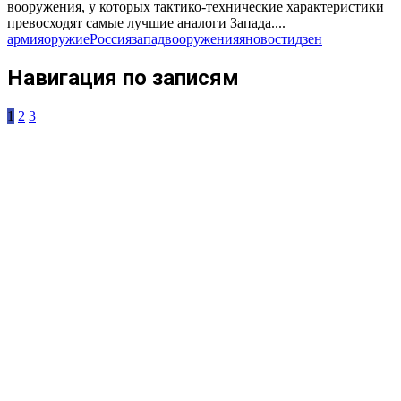
вооружения, у которых тактико-технические характеристики
превосходят самые лучшие аналоги Запада....
армия
оружие
Россия
запад
вооружения
яновости
дзен
Навигация по записям
1
2
3