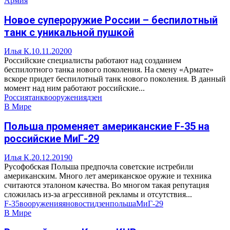
Армия
Новое супероружие России – беспилотный
танк с уникальной пушкой
Илья К.
10.11.2020
0
Российские специалисты работают над созданием
беспилотного танка нового поколения. На смену «Армате»
вскоре придет беспилотный танк нового поколения. В данный
момент над ним работают российские...
Россия
танк
вооружения
дзен
В Мире
Польша променяет американские F-35 на
российские МиГ-29
Илья К.
20.12.2019
0
Русофобская Польша предпочла советские истребили
американским. Много лет американское оружие и техника
считаются эталоном качества. Во многом такая репутация
сложилась из-за агрессивной рекламы и отсутствия...
F-35
вооружения
яновости
дзен
польша
МиГ-29
В Мире