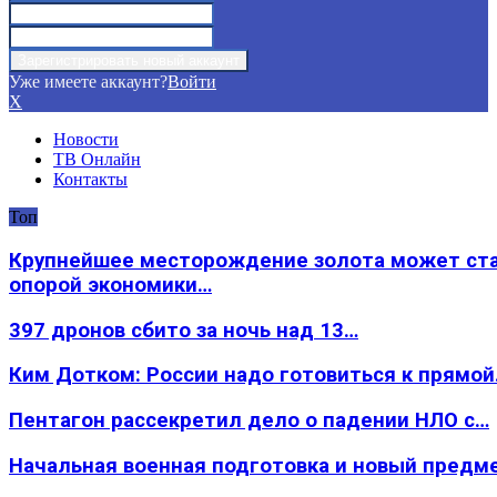
Уже имеете аккаунт?
Войти
X
Новости
ТВ Онлайн
Контакты
Топ
Крупнейшее месторождение золота может ст
опорой экономики…
397 дронов сбито за ночь над 13…
Ким Дотком: России надо готовиться к прямо
Пентагон рассекретил дело о падении НЛО с…
Начальная военная подготовка и новый предм