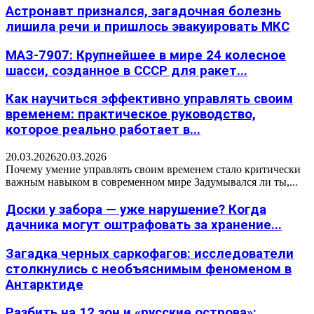
Астронавт признался, загадочная болезнь
лишила речи и пришлось эвакуировать МКС
МАЗ-7907: Крупнейшее в мире 24 колесное
шасси, созданное в СССР для ракет...
Как научиться эффективно управлять своим
временем: практическое руководство,
которое реально работает в...
20.03.2026
20.03.2026
Почему умение управлять своим временем стало критически
важным навыком в современном мире Задумывался ли ты,...
Доски у забора — уже нарушение? Когда
дачника могут оштрафовать за хранение...
Загадка черных саркофагов: исследователи
столкнулись с необъяснимым феноменом в
Антарктиде
Разбить на 12 зон и «русские острова»: