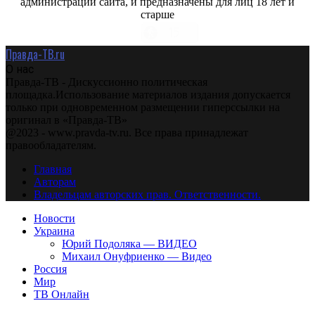
администрации сайта, и предназначены для лиц 18 лет и
старше
Правда-ТВ.ru
О нас
Правда-ТВ - Дискуссионно политическая
площадка.Использование материалов издания допускается
только при одновременном размещении гиперссылки на
оригинал в «Правда-ТВ»
@2023 - www.pravda-tv.ru. Все права принадлежат
правообладателям.
Главная
Авторам
Владельцам авторских прав. Ответственности.
Новости
Украина
Юрий Подоляка — ВИДЕО
Михаил Онуфриенко — Видео
Россия
Мир
ТВ Онлайн