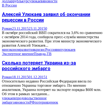
доллар
рубль
курс
улюкаев
яновости
В России
Алексей Улюкаев заявил об окончании
рецессии в России
Роман
23.11.2015
23.11.2015
0
В октябре российский ВВП сократился на 3,6% по сравнению
с октябрем 2014 года, сообщила пресс-служба министерства
экономического развития. При этом министр экономического
развития Алексей Улюкаев...
минэкономразвития
кризис
Россия
ввп
улюкаев
Экспертное мнение
Правда-ТВ
Сколько потеряет Украина из-за
российского эмбарго
Роман
18.11.2015
01.12.2015
1
Относительно недавно Российская Федерация ввела по
отношению Украины торговое эмбарго. По мнению
аналитиков, Украина потеряет на экспорте порядка $600 млн.
Об этом в рамках заседания...
улюкаев
продовольственное
эмбарго
яновости
РФ
потери
яценюк