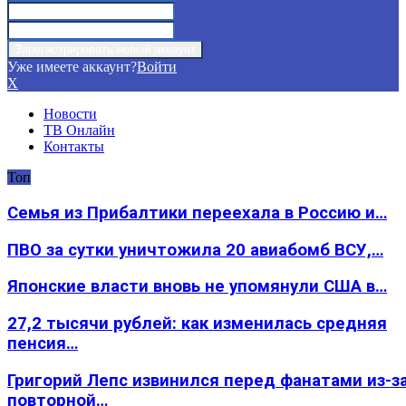
Уже имеете аккаунт?
Войти
X
Новости
ТВ Онлайн
Контакты
Топ
Семья из Прибалтики переехала в Россию и…
ПВО за сутки уничтожила 20 авиабомб ВСУ,…
Японские власти вновь не упомянули США в…
27,2 тысячи рублей: как изменилась средняя
пенсия…
Григорий Лепс извинился перед фанатами из-з
повторной…