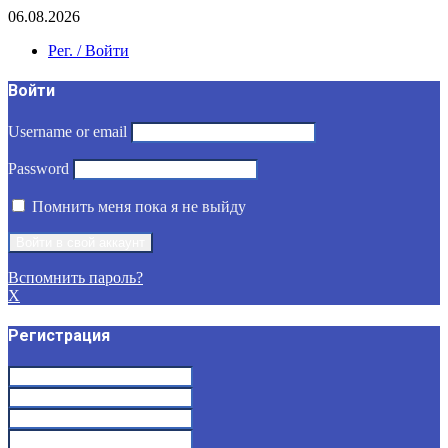
06.08.2026
Рег. / Войти
Войти
Username or email
Password
Помнить меня пока я не выйду
Вспомнить пароль?
X
Регистрация