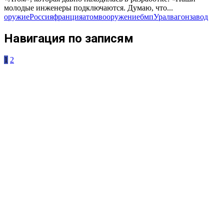
молодые инженеры подключаются. Думаю, что...
оружие
Россия
франция
атом
вооружение
бмп
Уралвагонзавод
Навигация по записям
1
2