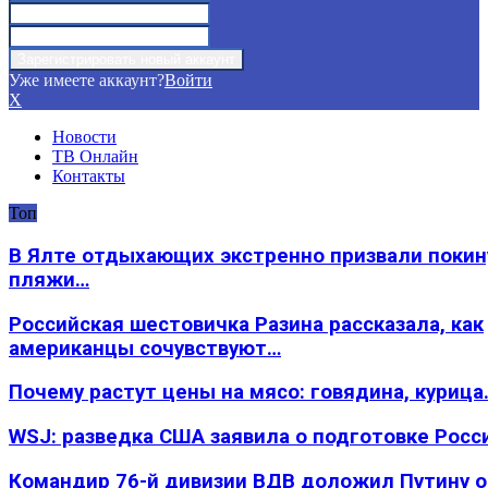
Уже имеете аккаунт?
Войти
X
Новости
ТВ Онлайн
Контакты
Топ
В Ялте отдыхающих экстренно призвали покин
пляжи…
Российская шестовичка Разина рассказала, как
американцы сочувствуют…
Почему растут цены на мясо: говядина, курица
WSJ: разведка США заявила о подготовке Росс
Командир 76-й дивизии ВДВ доложил Путину 