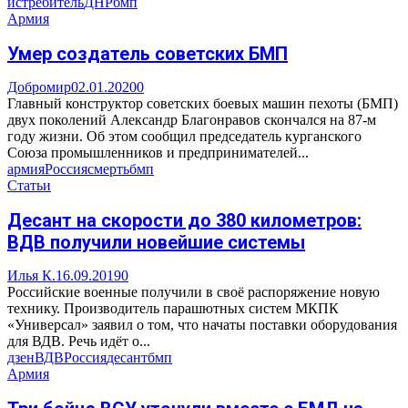
истребитель
ДНР
бмп
Армия
Умер создатель советских БМП
Добромир
02.01.2020
0
Главный конструктор советских боевых машин пехоты (БМП)
двух поколений Александр Благонравов скончался на 87-м
году жизни. Об этом сообщил председатель курганского
Союза промышленников и предпринимателей...
армия
Россия
смерть
бмп
Статьи
Десант на скорости до 380 километров:
ВДВ получили новейшие системы
Илья К.
16.09.2019
0
Российские военные получили в своё распоряжение новую
технику. Производитель парашютных систем МКПК
«Универсал» заявил о том, что начаты поставки оборудования
для ВДВ. Речь идёт о...
дзен
ВДВ
Россия
десант
бмп
Армия