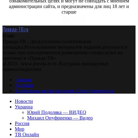
ознакомительных целях и могут не совпадать с мнением
администрации сайта, и предназначены для лиц 18 лет и
старше
Правда-ТВ.ru
О нас
Правда-ТВ - Дискуссионно политическая
площадка.Использование материалов издания допускается
только при одновременном размещении гиперссылки на
оригинал в «Правда-ТВ»
@2023 - www.pravda-tv.ru. Все права принадлежат
правообладателям.
Главная
Авторам
Владельцам авторских прав. Ответственности.
Новости
Украина
Юрий Подоляка — ВИДЕО
Михаил Онуфриенко — Видео
Россия
Мир
ТВ Онлайн