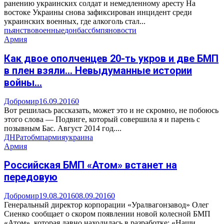
ранению украинских солдат и немедленному аресту На
востоке Украины снова зафиксирован инцидент среди
украинских военных, где алкоголь стал...
пьянство
военные
донбасс
бмп
яновости
Армия
Как двое ополченцев 20-ть укров и две БМП
в плен взяли… Невыдуманные истории
войны…
Добромир
16.09.2016
0
Вот решилась рассказать, может это и не скромно, не побоюсь
этого слова — Подвиге, который совершила я и парень с
позывным Бас. Август 2014 год....
ДНР
ато
бмп
армия
украина
Армия
Российская БМП «Атом» встанет на
передовую
Добромир
19.08.2016
08.09.2016
0
Генеральный директор корпорации «Уралвагонзавод» Олег
Сиенко сообщает о скором появлении новой колесной БМП
«Атом», которая давно находилась в разработке: «Наши