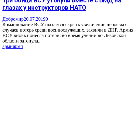
Три бойца ВСУ утонули вместе с БМД на
глазах у инструкторов НАТО
Добромир
20.07.2019
0
Командование ВСУ пытается скрыть увеличение небоевых
случаев потерь среди военнослужащих, заявили в ДНР. Армия
ВСУ вновь понесла потери: во время учений во Львовской
области затонула...
армия
бмп