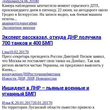
Добромир
24.06.2018
0
Камера наблюдения запечатлела момент серьезного ДТП,
произошедшего днем в пятницу, 22 июня, на автодороге около
Гродно в Белоруссии. На записи видно, как боевая машина
пехоты...
авария
дтп
дорога
бмп
Экспертное мнение
Эксперт рассказал, откуда ДНР получила
700 танков и 400 БМП
Lina
10.02.2017
0
Пресс-секретарь президента России Дмитрий Песков заявил,
что Москва не поставляет свои танки на Донбасс. Так как
регион является частью Украины, он предложил выяснить у
Киева,...
вооружение
ДНР
источник
бмп
танк
Новости ДНР, ЛНР, Новороссии
Инцидент в ЛНР – пьяные военные и
угнанный БМП
Илья К.
20.01.2017
20.01.2017
0
На территории Луганской области пьянство привело к