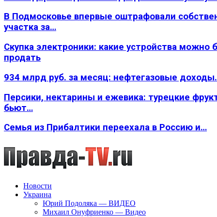
В Подмосковье впервые оштрафовали собстве
участка за…
Скупка электроники: какие устройства можно 
продать
934 млрд руб. за месяц: нефтегазовые доходы
Персики, нектарины и ежевика: турецкие фрук
бьют…
Семья из Прибалтики переехала в Россию и…
Новости
Украина
Юрий Подоляка — ВИДЕО
Михаил Онуфриенко — Видео