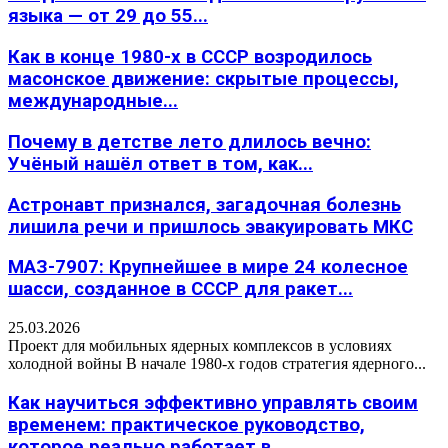
языка — от 29 до 55...
Как в конце 1980-х в СССР возродилось
масонское движение: скрытые процессы,
международные...
Почему в детстве лето длилось вечно:
Учёный нашёл ответ в том, как...
Астронавт признался, загадочная болезнь
лишила речи и пришлось эвакуировать МКС
МАЗ-7907: Крупнейшее в мире 24 колесное
шасси, созданное в СССР для ракет...
25.03.2026
Проект для мобильных ядерных комплексов в условиях
холодной войны В начале 1980-х годов стратегия ядерного...
Как научиться эффективно управлять своим
временем: практическое руководство,
которое реально работает в...