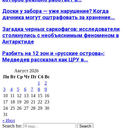
Доски у забора — уже нарушение? Когда
дачника могут оштрафовать за хранение...
Загадка черных саркофагов: исследователи
столкнулись с необъяснимым феноменом в
Антарктиде
Разбить на 12 зон и «русские острова»:
Медведев рассказал как ЦРУ в...
Август 2026
Пн
Вт
Ср
Чт
Пт
Сб
Вс
1
2
3
4
5
6
7
8
9
10
11
12
13
14
15
16
17
18
19
20
21
22
23
24
25
26
27
28
29
30
31
« Июл
Search for:
Search