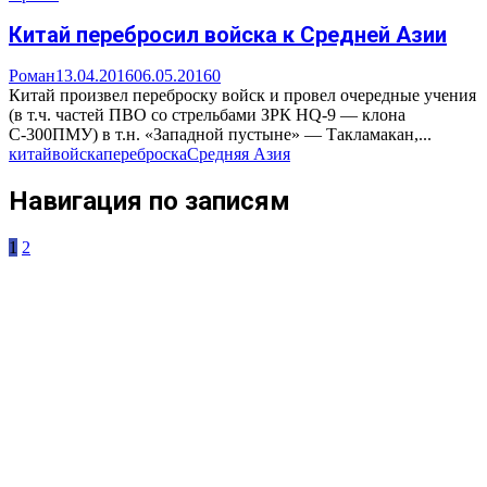
Китай перебросил войска к Средней Азии
Роман
13.04.2016
06.05.2016
0
Китай произвел переброску войск и провел очередные учения
(в т.ч. частей ПВО со стрельбами ЗРК HQ-9 — клона
С-300ПМУ) в т.н. «Западной пустыне» — Такламакан,...
китай
войска
переброска
Средняя Азия
Навигация по записям
1
2