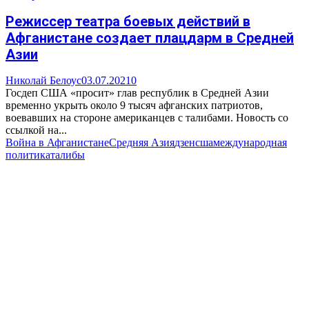
Режиссер театра боевых действий в
Афганистане создает плацдарм в Средней
Азии
Николай Белоус
03.07.2021
0
Госдеп США «просит» глав республик в Средней Азии
временно укрыть около 9 тысяч афганских патриотов,
воевавших на стороне американцев с талибами. Новость со
ссылкой на...
Война в Афганистане
Средняя Азия
дзен
сша
международная
политика
талибы