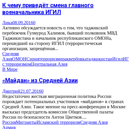
К чему приведёт смена главного
военачальника ИГИЛ
Лика
08.09.2016
0
Активно обсуждается новость о том, что таджикский
перебежчик Гулмурод Халимов, бывший полковник МВД
Таджикистана и начальник республиканского ОМОНа,
перешедший на сторону ИГИЛ (террористическая
организация, запрещённая...
Средняя
Азия
ОМОН
Сирия
терроризм
ирак
вербовка
таджикистан
Игил
ИГ
с терроризмом
Центральная Азия
В Мире
«Майдан» из Средней Азии
Дмитрий
21.07.2016
0
Недостаточно жесткая миграционная политика России
порождает потенциальных участников «майданов» в странах
Средней Азии. Такое мнение на пресс-конференции в Москве
высказал председатель комиссии Общественной палаты
России по безопасности Антон Цветков....
Россия
Мигранты
Исламский терроризм
Средняя Азия
Армия