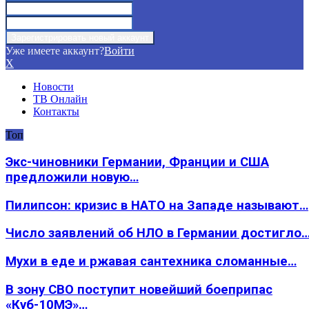
Уже имеете аккаунт?
Войти
X
Новости
ТВ Онлайн
Контакты
Топ
Экс-чиновники Германии, Франции и США
предложили новую…
Пилипсон: кризис в НАТО на Западе называют…
Число заявлений об НЛО в Германии достигло
Мухи в еде и ржавая сантехника сломанные…
В зону СВО поступит новейший боеприпас
«Куб-10МЭ»…