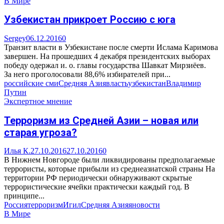
В Мире
Узбекистан прикроет Россию с юга
Sergey
06.12.2016
0
Транзит власти в Узбекистане после смерти Ислама Каримова
завершен. На прошедших 4 декабря президентских выборах
победу одержал и. о. главы государства Шавкат Мирзиёев.
За него проголосовали 88,6% избирателей при...
российские сми
Средняя Азия
власть
узбекистан
Владимир
Путин
Экспертное мнение
Терроризм из Средней Азии – новая или
старая угроза?
Илья К.
27.10.2016
27.10.2016
0
В Нижнем Новгороде были ликвидированы предполагаемые
террористы, которые прибыли из среднеазиатской страны На
территории РФ периодически обнаруживают скрытые
террористические ячейки практически каждый год. В
принципе...
Россия
терроризм
Игил
Средняя Азия
яновости
В Мире