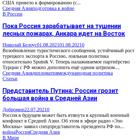
США привело к формированию (с...
Средняя Азия
подготовка к войне
В России
Пока Россия зарабатывает на тушении
лесных пожарах, Анкара идет на Восток
Николай Белоус
01.08.2021
01.08.2021
0
Возобновление туристического сообщения, устойчивый рост
турецкого экспорта в Россию, лояльная политика
относительно Sputnik V. Теперь налаживаемое партнёрство
Турции с РФ можно дополнить ещё одним штрихом....
Средняя Азия
дипломатия
международная политика
Статьи
Представитель Путина: России грозит
большая война в Средней Азии
Добромир
22.07.2021
0
Россия в будущем может быть втянута в крупный военный
конфликт в Средней Азии. Об этом в эфире радио «Эхо
Москвы» заявил спецпредставитель президента РФ по...
война
Россия
Средняя Азия
В Мире