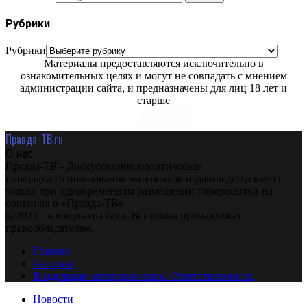
Рубрики
Рубрики
Материалы предоставляются исключительно в
ознакомительных целях и могут не совпадать с мнением
администрации сайта, и предназначены для лиц 18 лет и
старше
Правда-ТВ.ru
О нас
Правда-ТВ - Дискуссионно политическая
площадка.Использование материалов издания допускается
только при одновременном размещении гиперссылки на
оригинал в «Правда-ТВ»
@2023 - www.pravda-tv.ru. Все права принадлежат
правообладателям.
Главная
Авторам
Владельцам авторских прав. Ответственности.
Новости