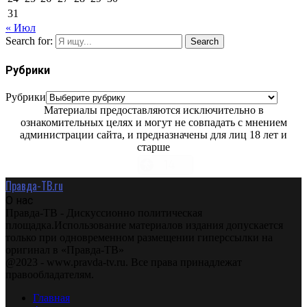
31
« Июл
Search for:
Search
Рубрики
Рубрики
Материалы предоставляются исключительно в
ознакомительных целях и могут не совпадать с мнением
администрации сайта, и предназначены для лиц 18 лет и
старше
Правда-ТВ.ru
О нас
Правда-ТВ - Дискуссионно политическая
площадка.Использование материалов издания допускается
только при одновременном размещении гиперссылки на
оригинал в «Правда-ТВ»
@2023 - www.pravda-tv.ru. Все права принадлежат
правообладателям.
Главная