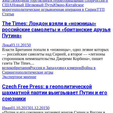
зона свободной торговли
еаэс
территориальный спор
Россия и
США
Новый Шелковый Путь
Южно-Китайское
море
геополитические игры
военная операция в Сирии
ТТП
Статьи
The Times: Лондон взяли в «ножницы»
российские самолеты и «британские друзья
Путина»
Лика
03.11.2015
0
Власти Британии попали в «ножницы», одно лезвие которых
— российские самолеты над Сирией, а второе — «легионы
сторонников невмешательства Джереми Корбина», пишет
газета The Times....
великобритания
Россия и Запад
дэвид кэмерон
Война в
Сирии
геополитические игры
Экспертное мнение
Czech Free Press: в геополитической
шахматной партии выигрывает Путин и его
союзники
Иван
01.10.2015
01.12.2015
0
«Путин и его союзники загоняют врагов Сирии и России в