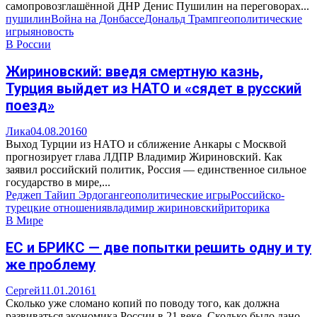
самопровозглашённой ДНР Денис Пушилин на переговорах...
пушилин
Война на Донбассе
Дональд Трамп
геополитические
игры
яновость
В России
Жириновский: введя смертную казнь,
Турция выйдет из НАТО и «сядет в русский
поезд»
Лика
04.08.2016
0
Выход Турции из НАТО и сближение Анкары с Москвой
прогнозирует глава ЛДПР Владимир Жириновский. Как
заявил российский политик, Россия — единственное сильное
государство в мире,...
Реджеп Тайип Эрдоган
геополитические игры
Российско-
турецкие отношения
владимир жириновский
риторика
В Мире
ЕС и БРИКС — две попытки решить одну и ту
же проблему
Сергей
11.01.2016
1
Сколько уже сломано копий по поводу того, как должна
развиваться экономика России в 21 веке. Сколько было дано