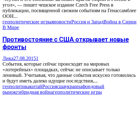
угол», — пишет чешское издание Czech Free Press в
публикации, посвященной свежим событиям на Генассамблее
ООН...
геополитические игры
яновости
Россия и Запад
Война в Сирии
В Мире
Противостояние с США открывает новые
фронты
Лика
27.08.2015
1
События, которые сейчас происходят на мировых
«лотерейных» площадках, сейчас не описывает только
ленивый. Учитывая, что данные события искусно готовились
и будут иметь далеко идущие последствия,...
геополитика
китай
Россия
сша
украина
фондовый
рынок
гибридная война
геополитические игры