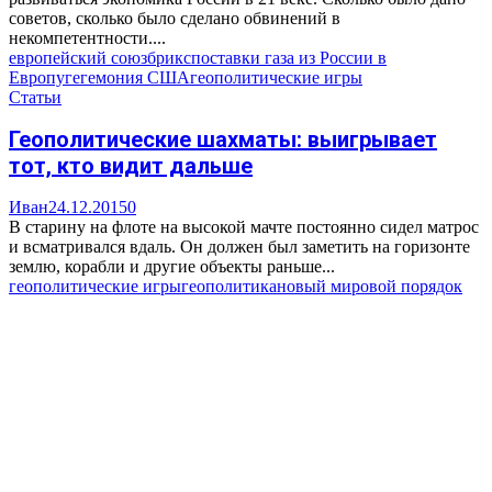
советов, сколько было сделано обвинений в
некомпетентности....
европейский союз
брикс
поставки газа из России в
Европу
гегемония США
геополитические игры
Статьи
Геополитические шахматы: выигрывает
тот, кто видит дальше
Иван
24.12.2015
0
В старину на флоте на высокой мачте постоянно сидел матрос
и всматривался вдаль. Он должен был заметить на горизонте
землю, корабли и другие объекты раньше...
геополитические игры
геополитика
новый мировой порядок