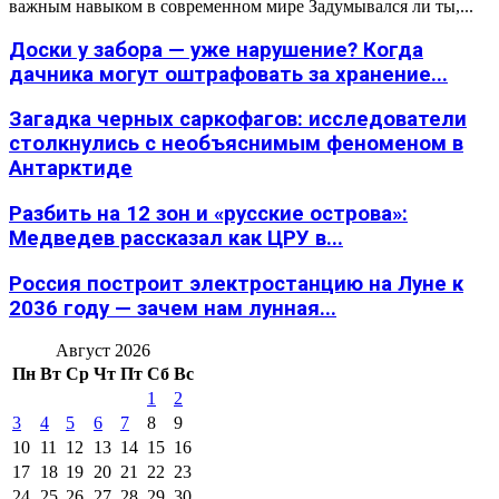
важным навыком в современном мире Задумывался ли ты,...
Доски у забора — уже нарушение? Когда
дачника могут оштрафовать за хранение...
Загадка черных саркофагов: исследователи
столкнулись с необъяснимым феноменом в
Антарктиде
Разбить на 12 зон и «русские острова»:
Медведев рассказал как ЦРУ в...
Россия построит электростанцию на Луне к
2036 году — зачем нам лунная...
Август 2026
Пн
Вт
Ср
Чт
Пт
Сб
Вс
1
2
3
4
5
6
7
8
9
10
11
12
13
14
15
16
17
18
19
20
21
22
23
24
25
26
27
28
29
30