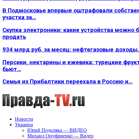
В Подмосковье впервые оштрафовали собстве
участка за…
Скупка электроники: какие устройства можно 
продать
934 млрд руб. за месяц: нефтегазовые доходы
Персики, нектарины и ежевика: турецкие фрук
бьют…
Семья из Прибалтики переехала в Россию и…
Новости
Украина
Юрий Подоляка — ВИДЕО
Михаил Онуфриенко — Видео