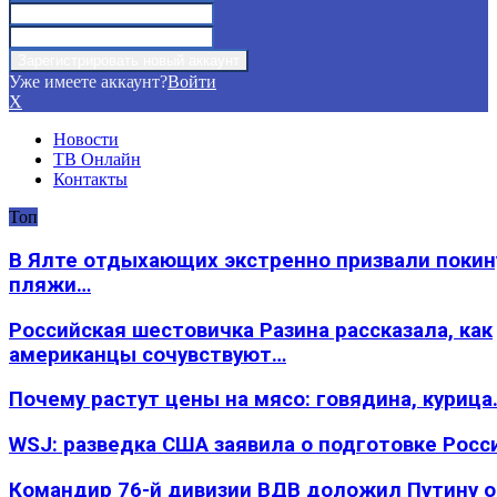
Уже имеете аккаунт?
Войти
X
Новости
ТВ Онлайн
Контакты
Топ
В Ялте отдыхающих экстренно призвали покин
пляжи…
Российская шестовичка Разина рассказала, как
американцы сочувствуют…
Почему растут цены на мясо: говядина, курица
WSJ: разведка США заявила о подготовке Росс
Командир 76-й дивизии ВДВ доложил Путину 