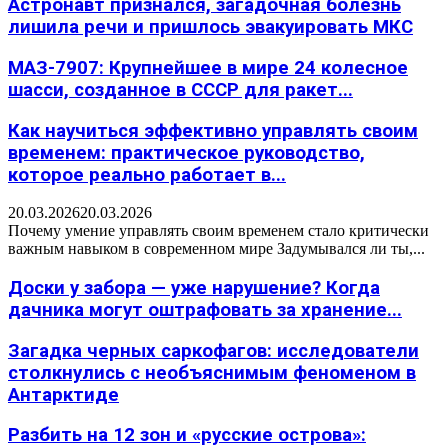
Астронавт признался, загадочная болезнь
лишила речи и пришлось эвакуировать МКС
МАЗ-7907: Крупнейшее в мире 24 колесное
шасси, созданное в СССР для ракет...
Как научиться эффективно управлять своим
временем: практическое руководство,
которое реально работает в...
20.03.2026
20.03.2026
Почему умение управлять своим временем стало критически
важным навыком в современном мире Задумывался ли ты,...
Доски у забора — уже нарушение? Когда
дачника могут оштрафовать за хранение...
Загадка черных саркофагов: исследователи
столкнулись с необъяснимым феноменом в
Антарктиде
Разбить на 12 зон и «русские острова»: