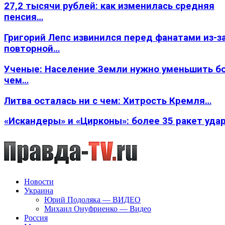
27,2 тысячи рублей: как изменилась средняя
пенсия…
Григорий Лепс извинился перед фанатами из-з
повторной…
Ученые: Население Земли нужно уменьшить б
чем…
Литва осталась ни с чем: Хитрость Кремля…
«Искандеры» и «Цирконы»: более 35 ракет уда
Новости
Украина
Юрий Подоляка — ВИДЕО
Михаил Онуфриенко — Видео
Россия