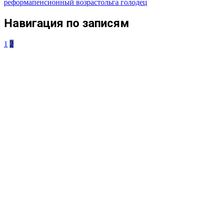
реформа
пенсионный возраст
ольга голодец
Навигация по записям
1
2