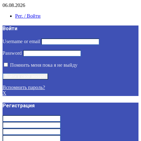
06.08.2026
Рег. / Войти
Войти
Username or email
Password
Помнить меня пока я не выйду
Вспомнить пароль?
X
Регистрация