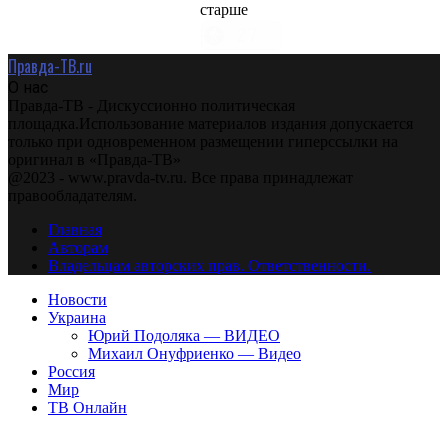
старше
Правда-ТВ.ru
О нас
Правда-ТВ - Дискуссионно политическая
площадка.Использование материалов издания допускается
только при одновременном размещении гиперссылки на
оригинал в «Правда-ТВ»
@2023 - www.pravda-tv.ru. Все права принадлежат
правообладателям.
Главная
Авторам
Владельцам авторских прав. Ответственности.
Новости
Украина
Юрий Подоляка — ВИДЕО
Михаил Онуфриенко — Видео
Россия
Мир
ТВ Онлайн