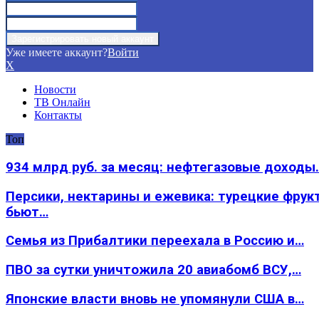
Уже имеете аккаунт?
Войти
X
Новости
ТВ Онлайн
Контакты
Топ
934 млрд руб. за месяц: нефтегазовые доходы
Персики, нектарины и ежевика: турецкие фрук
бьют…
Семья из Прибалтики переехала в Россию и…
ПВО за сутки уничтожила 20 авиабомб ВСУ,…
Японские власти вновь не упомянули США в…