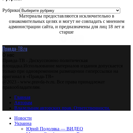
Рубрики
Материалы предоставляются исключительно в
ознакомительных целях и могут не совпадать с мнением
администрации сайта, и предназначены для лиц 18 лет и
старше
Правда-ТВ.ru
О нас
Правда-ТВ - Дискуссионно политическая
площадка.Использование материалов издания допускается
только при одновременном размещении гиперссылки на
оригинал в «Правда-ТВ»
@2023 - www.pravda-tv.ru. Все права принадлежат
правообладателям.
Главная
Авторам
Владельцам авторских прав. Ответственности.
Новости
Украина
Юрий Подоляка — ВИДЕО