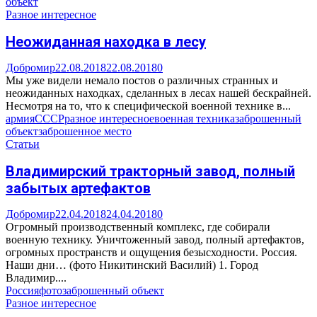
объект
Разное интересное
Неожиданная находка в лесу
Добромир
22.08.2018
22.08.2018
0
Мы уже видели немало постов о различных странных и
неожиданных находках, сделанных в лесах нашей бескрайней.
Несмотря на то, что к специфической военной технике в...
армия
СССР
разное интересное
военная техника
заброшенный
объект
заброшенное место
Статьи
Владимирский тракторный завод, полный
забытых артефактов
Добромир
22.04.2018
24.04.2018
0
Огромный производственный комплекс, где собирали
военную технику. Уничтоженный завод, полный артефактов,
огромных пространств и ощущения безысходности. Россия.
Наши дни… (фото Никитинский Василий) 1. Город
Владимир....
Россия
фото
заброшенный объект
Разное интересное