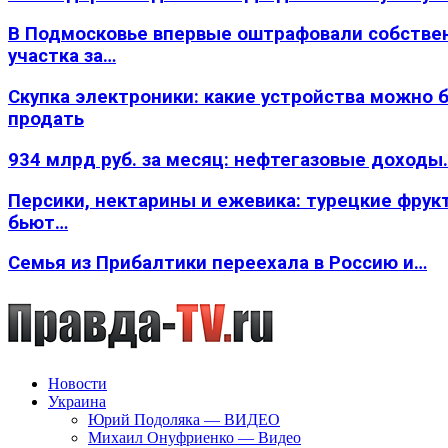
В Подмосковье впервые оштрафовали собстве
участка за…
Скупка электроники: какие устройства можно 
продать
934 млрд руб. за месяц: нефтегазовые доходы
Персики, нектарины и ежевика: турецкие фрук
бьют…
Семья из Прибалтики переехала в Россию и…
Новости
Украина
Юрий Подоляка — ВИДЕО
Михаил Онуфриенко — Видео