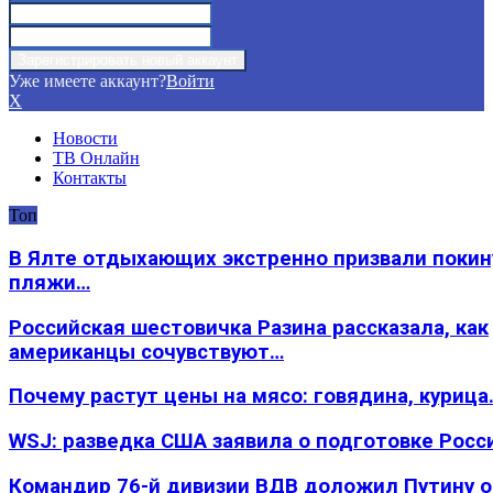
Уже имеете аккаунт?
Войти
X
Новости
ТВ Онлайн
Контакты
Топ
В Ялте отдыхающих экстренно призвали покин
пляжи…
Российская шестовичка Разина рассказала, как
американцы сочувствуют…
Почему растут цены на мясо: говядина, курица
WSJ: разведка США заявила о подготовке Росс
Командир 76-й дивизии ВДВ доложил Путину 