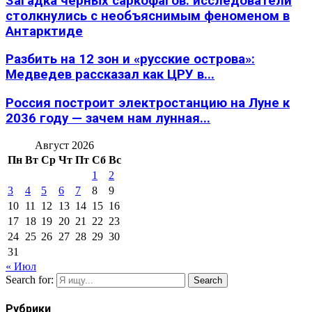
Загадка черных саркофагов: исследователи
столкнулись с необъяснимым феноменом в
Антарктиде
Разбить на 12 зон и «русские острова»:
Медведев рассказал как ЦРУ в...
Россия построит электростанцию на Луне к
2036 году — зачем нам лунная...
Август 2026
Пн
Вт
Ср
Чт
Пт
Сб
Вс
1
2
3
4
5
6
7
8
9
10
11
12
13
14
15
16
17
18
19
20
21
22
23
24
25
26
27
28
29
30
31
« Июл
Search for:
Search
Рубрики