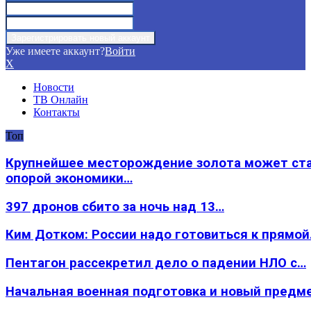
Уже имеете аккаунт?
Войти
X
Новости
ТВ Онлайн
Контакты
Топ
Крупнейшее месторождение золота может ст
опорой экономики…
397 дронов сбито за ночь над 13…
Ким Дотком: России надо готовиться к прямо
Пентагон рассекретил дело о падении НЛО с…
Начальная военная подготовка и новый предм