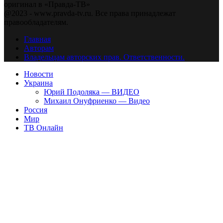
оригинал в «Правда-ТВ»
@2023 - www.pravda-tv.ru. Все права принадлежат
правообладателям.
Главная
Авторам
Владельцам авторских прав. Ответственности.
Новости
Украина
Юрий Подоляка — ВИДЕО
Михаил Онуфриенко — Видео
Россия
Мир
ТВ Онлайн