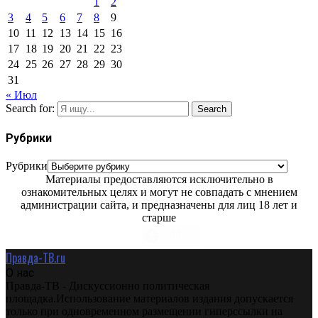
1
2
3
4
5
6
7
8
9
10
11
12
13
14
15
16
17
18
19
20
21
22
23
24
25
26
27
28
29
30
31
« Июл
Search for:
Search
Рубрики
Рубрики
Материалы предоставляются исключительно в
ознакомительных целях и могут не совпадать с мнением
администрации сайта, и предназначены для лиц 18 лет и
старше
Правда-ТВ.ru
О нас
Правда-ТВ - Дискуссионно политическая
площадка.Использование материалов издания допускается
только при одновременном размещении гиперссылки на