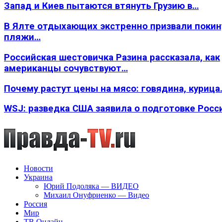
Запад и Киев пытаются втянуть Грузию в…
В Ялте отдыхающих экстренно призвали покин
пляжи…
Российская шестовичка Разина рассказала, как
американцы сочувствуют…
Почему растут цены на мясо: говядина, курица
WSJ: разведка США заявила о подготовке Росс
Новости
Украина
Юрий Подоляка — ВИДЕО
Михаил Онуфриенко — Видео
Россия
Мир
ТВ Онлайн