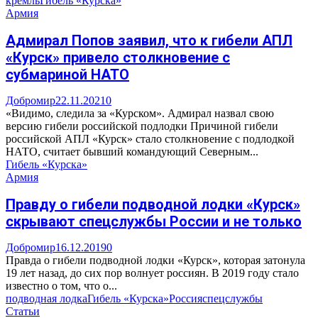
кремль
Гибель «Курска»
Армия
Адмирал Попов заявил, что к гибели АПЛ
«Курск» привело столкновение с
субмариной НАТО
Добромир
22.11.2021
0
«Видимо, следила за «Курском». Адмирал назвал свою
версию гибели российской подлодки Причиной гибели
российской АПЛ «Курск» стало столкновение с подлодкой
НАТО, считает бывший командующий Северным...
Гибель «Курска»
Армия
Правду о гибели подводной лодки «Курск»
скрывают спецслужбы России и не только
Добромир
16.12.2019
0
Правда о гибели подводной лодки «Курск», которая затонула
19 лет назад, до сих пор волнует россиян. В 2019 году стало
известно о том, что о...
подводная лодка
Гибель «Курска»
Россия
спецслужбы
Статьи