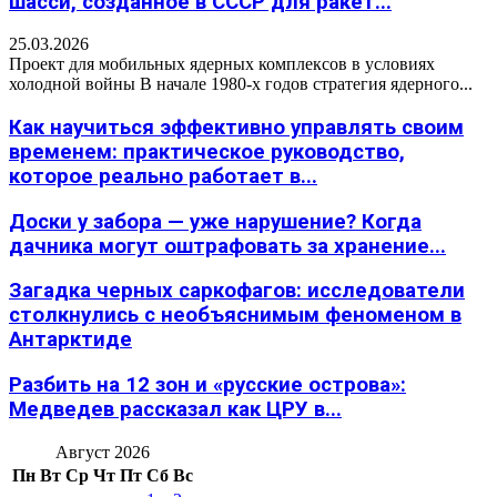
шасси, созданное в СССР для ракет...
25.03.2026
Проект для мобильных ядерных комплексов в условиях
холодной войны В начале 1980-х годов стратегия ядерного...
Как научиться эффективно управлять своим
временем: практическое руководство,
которое реально работает в...
Доски у забора — уже нарушение? Когда
дачника могут оштрафовать за хранение...
Загадка черных саркофагов: исследователи
столкнулись с необъяснимым феноменом в
Антарктиде
Разбить на 12 зон и «русские острова»:
Медведев рассказал как ЦРУ в...
Август 2026
Пн
Вт
Ср
Чт
Пт
Сб
Вс