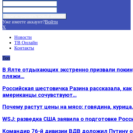
Уже имеете аккаунт?
Войти
X
Новости
ТВ Онлайн
Контакты
Топ
В Ялте отдыхающих экстренно призвали покин
пляжи…
Российская шестовичка Разина рассказала, как
американцы сочувствуют…
Почему растут цены на мясо: говядина, курица
WSJ: разведка США заявила о подготовке Росс
Командир 76-й дивизии ВДВ доложил Путину 