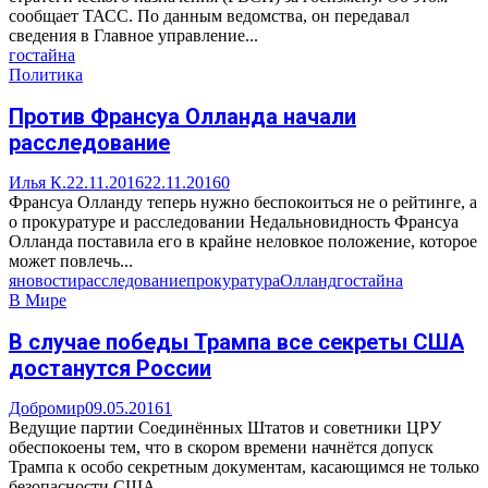
сообщает ТАСС. По данным ведомства, он передавал
сведения в Главное управление...
гостайна
Политика
Против Франсуа Олланда начали
расследование
Илья К.
22.11.2016
22.11.2016
0
Франсуа Олланду теперь нужно беспокоиться не о рейтинге, а
о прокуратуре и расследовании Недальновидность Франсуа
Олланда поставила его в крайне неловкое положение, которое
может повлечь...
яновости
расследование
прокуратура
Олланд
гостайна
В Мире
В случае победы Трампа все секреты США
достанутся России
Добромир
09.05.2016
1
Ведущие партии Соединённых Штатов и советники ЦРУ
обеспокоены тем, что в скором времени начнётся допуск
Трампа к особо секретным документам, касающимся не только
безопасности США,...