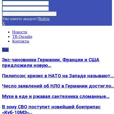
Уже имеете аккаунт?
Войти
X
Новости
ТВ Онлайн
Контакты
Топ
Экс-чиновники Германии, Франции и США
предложили новую…
Пилипсон: кризис в НАТО на Западе называют…
Число заявлений об НЛО в Германии достигло
Мухи в еде и ржавая сантехника сломанные…
В зону СВО поступит новейший боеприпас
«Куб-10МЭ»…