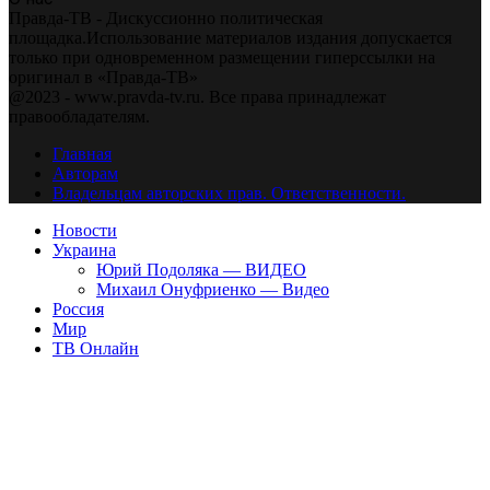
Правда-ТВ - Дискуссионно политическая
площадка.Использование материалов издания допускается
только при одновременном размещении гиперссылки на
оригинал в «Правда-ТВ»
@2023 - www.pravda-tv.ru. Все права принадлежат
правообладателям.
Главная
Авторам
Владельцам авторских прав. Ответственности.
Новости
Украина
Юрий Подоляка — ВИДЕО
Михаил Онуфриенко — Видео
Россия
Мир
ТВ Онлайн