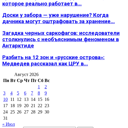
которое реально работает в...
Доски у забора — уже нарушение? Когда
дачника могут оштрафовать за хранение...
Загадка черных саркофагов: исследователи
столкнулись с необъяснимым феноменом в
Антарктиде
Разбить на 12 зон и «русские острова»:
Медведев рассказал как ЦРУ в...
Август 2026
Пн
Вт
Ср
Чт
Пт
Сб
Вс
1
2
3
4
5
6
7
8
9
10
11
12
13
14
15
16
17
18
19
20
21
22
23
24
25
26
27
28
29
30
31
« Июл