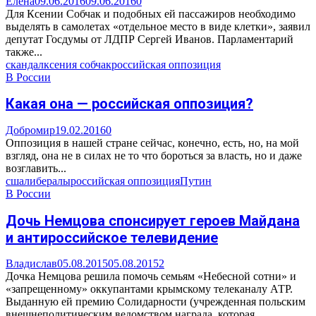
Елена
09.06.2016
09.06.2016
0
Для Ксении Собчак и подобных ей пассажиров необходимо
выделять в самолетах «отдельное место в виде клетки», заявил
депутат Госдумы от ЛДПР Сергей Иванов. Парламентарий
также...
скандал
ксения собчак
российская оппозиция
В России
Какая она — российская оппозиция?
Добромир
19.02.2016
0
Оппозиция в нашей стране сейчас, конечно, есть, но, на мой
взгляд, она не в силах не то что бороться за власть, но и даже
возглавить...
сша
либералы
российская оппозиция
Путин
В России
Дочь Немцова спонсирует героев Майдана
и антироссийское телевидение
Владислав
05.08.2015
05.08.2015
2
Дочка Немцова решила помочь семьям «Небесной сотни» и
«запрещенному» оккупантами крымскому телеканалу АТР.
Выданную ей премию Солидарности (учрежденная польским
внешнеполитическим ведомством награда, которая