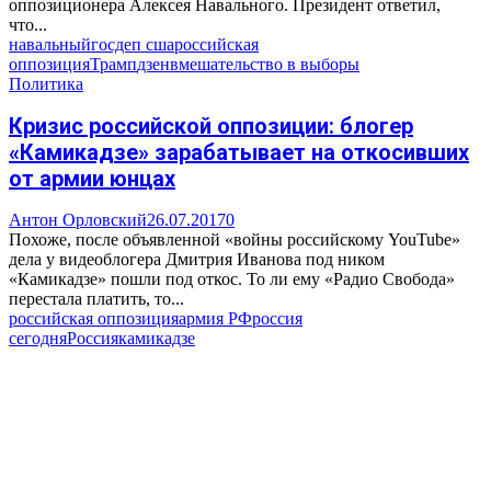
оппозиционера Алексея Навального. Президент ответил,
что...
навальный
госдеп сша
российская
оппозиция
Трамп
дзен
вмешательство в выборы
Политика
Кризис российской оппозиции: блогер
«Камикадзе» зарабатывает на откосивших
от армии юнцах
Антон Орловский
26.07.2017
0
Похоже, после объявленной «войны российскому YouTube»
дела у видеоблогера Дмитрия Иванова под ником
«Камикадзе» пошли под откос. То ли ему «Радио Свобода»
перестала платить, то...
российская оппозиция
армия РФ
россия
сегодня
Россия
камикадзе