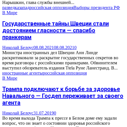
Нарышкин, глава службы внешней...
разведка
запад
российская оппозиция
Выборы президента РФ
В Мире
Государственные тайны Швеции стали
достоянием гласности — спасибо
пранкерам
Николай Белоус
08.08.2021
08.08.2021
0
Министра иностранных дел Швеции Анн Линде
раскритиковали за раскрытие государственных секретов во
время разговора с российскими пранкерами. Обвинителем
выступил обозреватель издания Ttela Руне Ланестранд. В...
иностранные агенты
российская оппозиция
В Мире
Трампа подключают к борьбе за здоровье
Навального — Госдеп переживает за своего
агента
Николай Белоус
31.07.2019
0
Во время выхода Трампа к прессе в Белом доме ему задали
вопрос, что он знает о состоянии здоровья российского