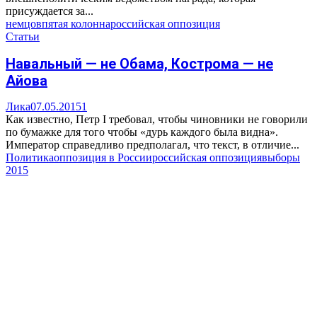
присуждается за...
немцов
пятая колонна
российская оппозиция
Статьи
Навальный — не Обама, Кострома — не
Айова
Лика
07.05.2015
1
Как известно, Петр I требовал, чтобы чиновники не говорили
по бумажке для того чтобы «дурь каждого была видна».
Император справедливо предполагал, что текст, в отличие...
Политика
оппозиция в России
российская оппозиция
выборы
2015