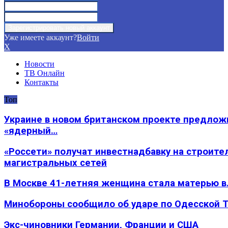
Уже имеете аккаунт?
Войти
X
Новости
ТВ Онлайн
Контакты
Топ
Украине в новом британском проекте предлож
«ядерный…
«Россети» получат инвестнадбавку на строите
магистральных сетей
В Москве 41-летняя женщина стала матерью в
Минобороны сообщило об ударе по Одесской 
Экс-чиновники Германии, Франции и США