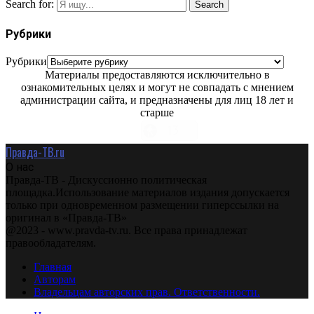
Search for:
Search
Рубрики
Рубрики
Материалы предоставляются исключительно в
ознакомительных целях и могут не совпадать с мнением
администрации сайта, и предназначены для лиц 18 лет и
старше
Правда-ТВ.ru
О нас
Правда-ТВ - Дискуссионно политическая
площадка.Использование материалов издания допускается
только при одновременном размещении гиперссылки на
оригинал в «Правда-ТВ»
@2023 - www.pravda-tv.ru. Все права принадлежат
правообладателям.
Главная
Авторам
Владельцам авторских прав. Ответственности.