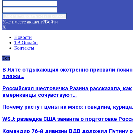
Уже имеете аккаунт?
Войти
X
Новости
ТВ Онлайн
Контакты
Топ
В Ялте отдыхающих экстренно призвали покин
пляжи…
Российская шестовичка Разина рассказала, как
американцы сочувствуют…
Почему растут цены на мясо: говядина, курица
WSJ: разведка США заявила о подготовке Росс
Командир 76-й дивизии ВДВ доложил Путину 