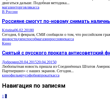
двигаться дальше. Подобная методика...
магазин
торговля
касса
В России
Россияне смогут по-новому снимать наличн
Kristina
06.02.2018
0
Сегодня, 6 февраля, СМИ сообщили о том, что российским граж
яновости
дзен
способ
магазин
россияне
касса
Кино
Снятый с русского проката антисоветский ф
Добромир
20.04.2015
20.04.2015
0
Любопытная новость пришла из Соединённых Штатов Америки,
Партнершип» с наших экранов. Сегодня...
кино
фильм
русофобия
прокат
касса
Навигация по записям
1
2