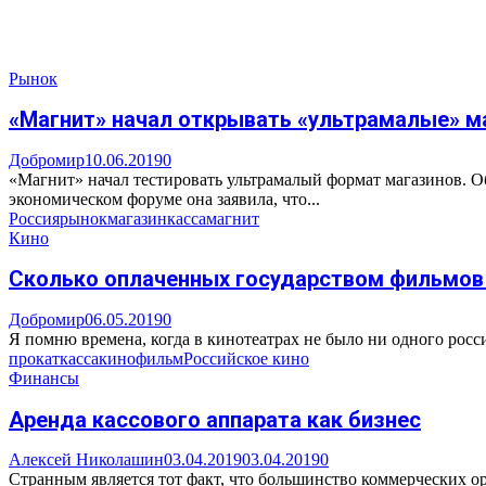
Рынок
«Магнит» начал открывать «ультрамалые» м
Добромир
10.06.2019
0
«Магнит» начал тестировать ультрамалый формат магазинов. 
экономическом форуме она заявила, что...
Россия
рынок
магазин
касса
магнит
Кино
Сколько оплаченных государством фильмов
Добромир
06.05.2019
0
Я помню времена, когда в кинотеатрах не было ни одного росси
прокат
касса
кино
фильм
Российское кино
Финансы
Аренда кассового аппарата как бизнес
Алексей Николашин
03.04.2019
03.04.2019
0
Странным является тот факт, что большинство коммерческих о