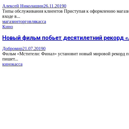
Алексей Николашин
26.11.2019
0
Типы обслуживания клиентов Приступая к оформлению магазин
входе в...
магазин
торговля
касса
Кино
Новый фильм побьет десятилетний рекорд «
Добромир
21.07.2019
0
Фильм «Мстители: Финал» установит новый мировой рекорд по
пишет...
кино
касса