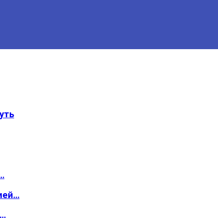
уть
…
ией…
о…