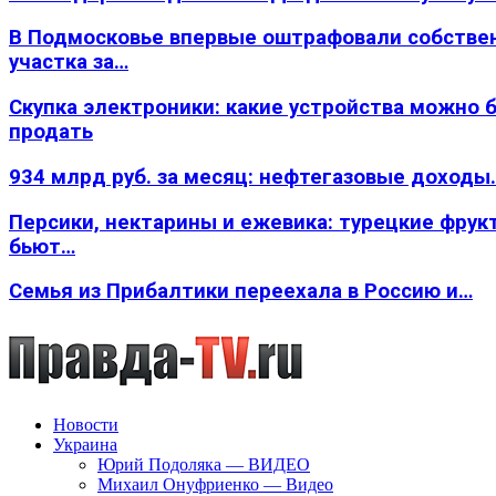
В Подмосковье впервые оштрафовали собстве
участка за…
Скупка электроники: какие устройства можно 
продать
934 млрд руб. за месяц: нефтегазовые доходы
Персики, нектарины и ежевика: турецкие фрук
бьют…
Семья из Прибалтики переехала в Россию и…
Новости
Украина
Юрий Подоляка — ВИДЕО
Михаил Онуфриенко — Видео